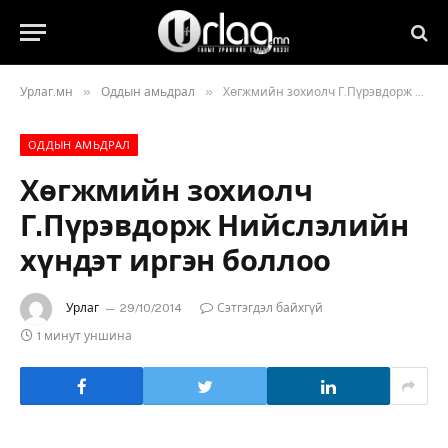
»
»
Урлаг.мн
Оддын амьдрал
Хөгжмийн зохиолч Г.Пүрэвдорж Нийслэлийн хүндэт иргэн боллоо
ОДДЫН АМЬДРАЛ
Хөгжмийн зохиолч
Г.Пүрэвдорж Нийслэлийн
хүндэт иргэн боллоо
Урлаг
29/10/2014
Сэтгэгдэл байхгүй
1 минут уншина