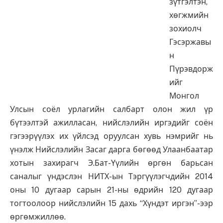
зүтгэлтэн,
хөгжмийн
зохиолч
Гэсэржавы
н
Пүрэвдорж
ийг
Монгол
Улсын соёл урлагийн салбарт олон жил үр
бүтээлтэй ажилласан, нийслэлийн иргэдийг соён
гэгээрүүлэх их үйлсэд оруулсан хувь нэмрийг нь
үнэлж Нийслэлийн Засаг дарга бөгөөд Улаанбаатар
хотын захирагч Э.Бат-Үүлийн өргөн барьсан
саналыг үндэслэн НИТХ-ын Тэргүүлэгчдийн 2014
оны 10 дугаар сарын 21-ны өдрийн 120 дугаар
тогтоолоор нийслэлийн 15 дахь “Хүндэт иргэн”-ээр
өргөмжиллөө.