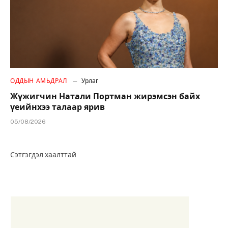
ОДДЫН АМЬДРАЛ
Урлаг
Жүжигчин Натали Портман жирэмсэн байх
үеийнхээ талаар ярив
05/08/2026
Сэтгэгдэл хаалттай