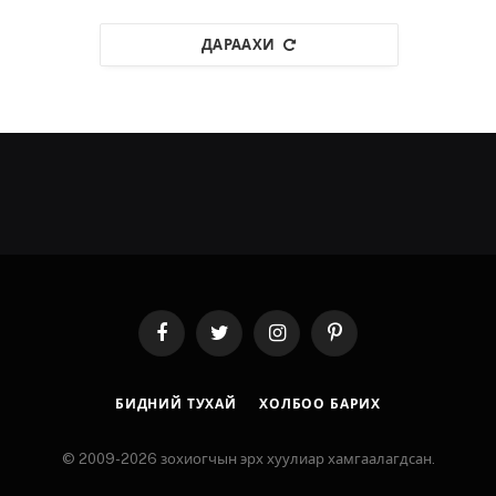
ДАРААХИ
Facebook
Twitter
Instagram
Pinterest
БИДНИЙ ТУХАЙ
ХОЛБОО БАРИХ
© 2009-2026 зохиогчын эрх хуулиар хамгаалагдсан.