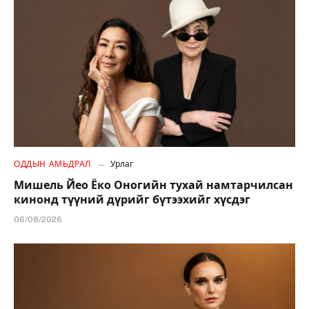
ОДДЫН АМЬДРАЛ
Урлаг
Мишель Йео Ёко Оногийн тухай намтарчилсан
кинонд түүний дүрийг бүтээхийг хүсдэг
06/08/2026