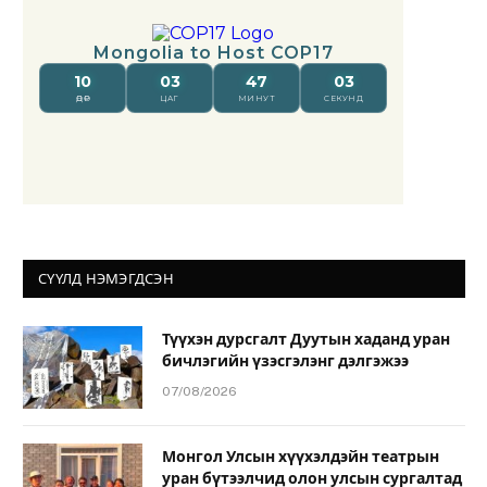
СҮҮЛД НЭМЭГДСЭН
Түүхэн дурсгалт Дуутын хаданд уран
бичлэгийн үзэсгэлэнг дэлгэжээ
07/08/2026
Монгол Улсын хүүхэлдэйн театрын
уран бүтээлчид олон улсын сургалтад