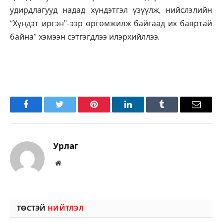
удирдлагууд надад хүндэтгэл үзүүлж, нийслэлийн
“Хүндэт иргэн”-ээр өргөмжилж байгаад их баяртай
байна” хэмээн сэтгэгдлээ илэрхийллээ.
Facebook
Twitter
Pinterest
LinkedIn
Tumblr
Имэйл
Урлаг
Вэбсайт
ТӨСТЭЙ
НИЙТЛЭЛ