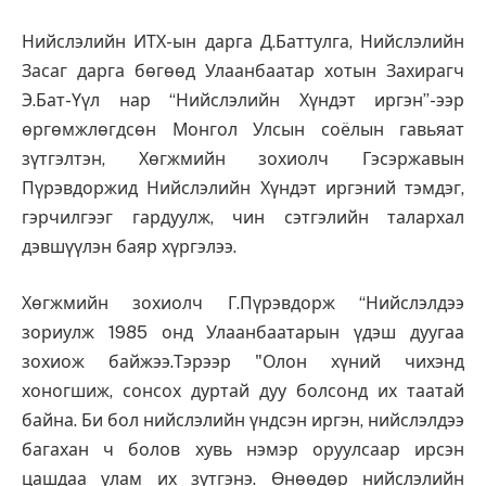
Нийслэлийн ИТХ-ын дарга Д.Баттулга, Нийслэлийн
Засаг дарга бөгөөд Улаанбаатар хотын Захирагч
Э.Бат-Үүл нар “Нийслэлийн Хүндэт иргэн”-ээр
өргөмжлөгдсөн Монгол Улсын соёлын гавьяат
зүтгэлтэн, Хөгжмийн зохиолч Гэсэржавын
Пүрэвдоржид Нийслэлийн Хүндэт иргэний тэмдэг,
гэрчилгээг гардуулж, чин сэтгэлийн талархал
дэвшүүлэн баяр хүргэлээ.
Хөгжмийн зохиолч Г.Пүрэвдорж “Нийслэлдээ
зориулж 1985 онд Улаанбаатарын үдэш дуугаа
зохиож байжээ.Тэрээр "Олон хүний чихэнд
хоногшиж, сонсох дуртай дуу болсонд их таатай
байна. Би бол нийслэлийн үндсэн иргэн, нийслэлдээ
багахан ч болов хувь нэмэр оруулсаар ирсэн
цашдаа улам их зүтгэнэ. Өнөөдөр нийслэлийн