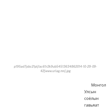
p195ad7jsbc21plj1ac61r2k9ub54513634862014-10-29-09-
42[www.urlag.mn].jpg
Монгол
Улсын
соёлын
гавьяат