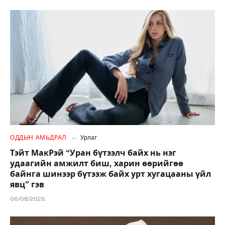
ОДДЫН АМЬДРАЛ
Урлаг
Тэйт МакРэй “Уран бүтээлч байх нь нэг
удаагийн амжилт биш, харин өөрийгөө
байнга шинээр бүтээж байх урт хугацааны үйл
явц” гэв
06/08/2026