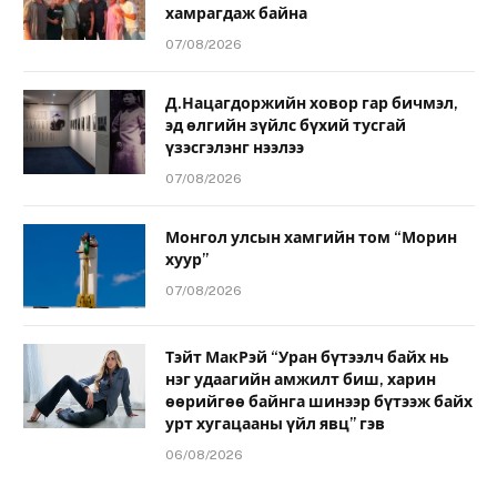
хамрагдаж байна
07/08/2026
Д.Нацагдоржийн ховор гар бичмэл,
эд өлгийн зүйлс бүхий тусгай
үзэсгэлэнг нээлээ
07/08/2026
Монгол улсын хамгийн том “Морин
хуур”
07/08/2026
Тэйт МакРэй “Уран бүтээлч байх нь
нэг удаагийн амжилт биш, харин
өөрийгөө байнга шинээр бүтээж байх
урт хугацааны үйл явц” гэв
06/08/2026