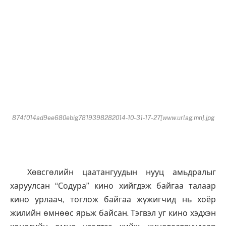
874f014ad9ee680ebig7819398282014-10-31-17-27[www.urlag.mn].jpg
Хөвсгөлийн цаатангуудын нууц амьдралыг
харуулсан “Содура” кино хийгдэж байгаа талаар
кино урлаач, тоглож байгаа жүжигчид нь хоёр
жилийн өмнөөс ярьж байсан. Тэгвэл уг кино хэдхэн