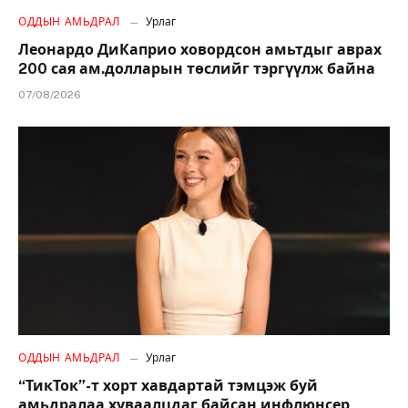
ОДДЫН АМЬДРАЛ
Урлаг
Леонардо ДиКаприо ховордсон амьтдыг аврах
200 сая ам.долларын төслийг тэргүүлж байна
07/08/2026
ОДДЫН АМЬДРАЛ
Урлаг
“ТикТок”-т хорт хавдартай тэмцэж буй
амьдралаа хуваалцдаг байсан инфлюнсер