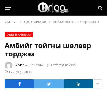
»
»
Урлаг.мн
Оддын амьдрал
Амбийг тойгны шөлөөр торджээ
ОДДЫН АМЬДРАЛ
Амбийг тойгны шөлөөр
торджээ
Урлаг
31/10/2014
Сэтгэгдэл байхгүй
1 минут уншина