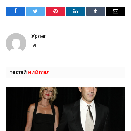
Facebook
Twitter
Pinterest
LinkedIn
Tumblr
Имэйл
Урлаг
Вэбсайт
ТӨСТЭЙ
НИЙТЛЭЛ