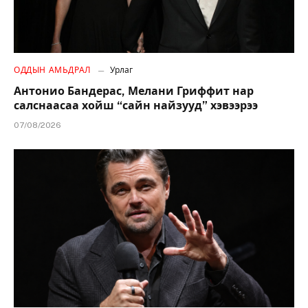
ОДДЫН АМЬДРАЛ
Урлаг
Антонио Бандерас, Мелани Гриффит нар
салснаасаа хойш “сайн найзууд” хэвээрээ
07/08/2026