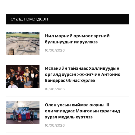
СҮҮЛД НЭМЭГДСЭН
Нил мөрний орчмоос эртний
булшнуудыг илрүүлжээ
10/08/2026
Испанийн тайзнаас Холливуудын
оргилд хүрсэн жүжигчин Антонио
Бандерас 66 нас хүрлээ
10/08/2026
Олон улсын хиймэл оюуны III
олимпиадаас Монголын сурагчид
хүрэл медаль хүртлээ
10/08/2026