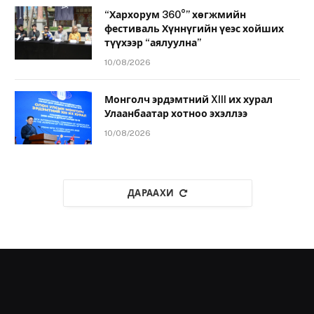
“Хархорум 360°” хөгжмийн
фестиваль Хүннүгийн үеэс хойших
түүхээр “аялуулна”
10/08/2026
Монголч эрдэмтний XIII их хурал
Улаанбаатар хотноо эхэллээ
10/08/2026
ДАРААХИ