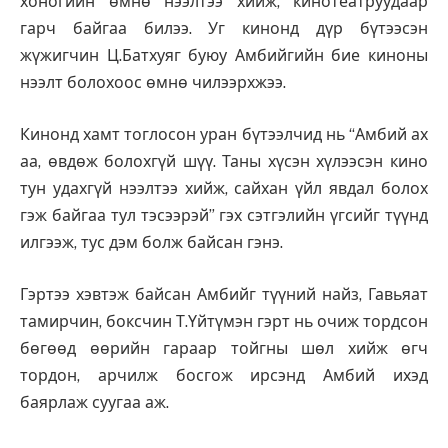
хоногийн өмнө нээлтээ хийж, кинотеатруудаар
гарч байгаа билээ. Уг кинонд дүр бүтээсэн
жүжигчин Ц.Батхуяг буюу Амбийгийн бие киноны
нээлт болохоос өмнө чилээрхжээ.
Кинонд хамт тоглосон уран бүтээлчид нь “Амбий ах
аа, өвдөж болохгүй шүү. Таны хүсэн хүлээсэн кино
тун удахгүй нээлтээ хийж, сайхан үйл явдал болох
гэж байгаа тул тэсээрэй” гэх сэтгэлийн үгсийг түүнд
илгээж, тус дэм болж байсан гэнэ.
Гэртээ хэвтэж байсан Амбийг түүний найз, Гавьяат
тамирчин, боксчин Т.Үйтүмэн гэрт нь очиж тордсон
бөгөөд өөрийн гараар тойгны шөл хийж өгч
тордон, арчилж босгож ирсэнд Амбий ихэд
баярлаж суугаа аж.