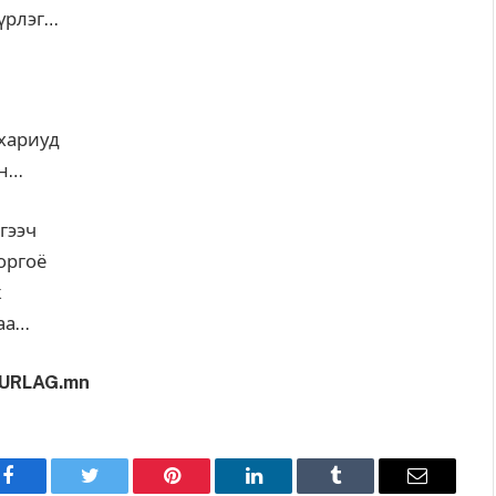
үрлэг…
 хариуд
ан…
гээч
оргоё
ж
аа…
URLAG.mn
Facebook
Twitter
Pinterest
LinkedIn
Tumblr
Имэйл