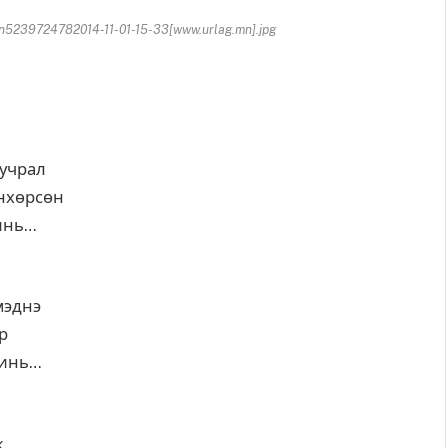
239724782014-11-01-15-33[www.urlag.mn].jpg
ь
 учрал
өнхөрсөн
инь…
мэднэ
р
минь…
ж