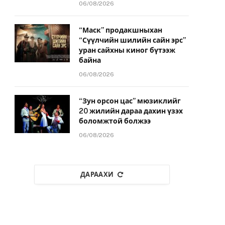
06/08/2026
“Маск” продакшныхан
“Сүүлчийн шилийн сайн эрс”
уран сайхны киног бүтээж
байна
06/08/2026
“Зун орсон цас” мюзиклийг
20 жилийн дараа дахин үзэх
боломжтой болжээ
06/08/2026
ДАРААХИ