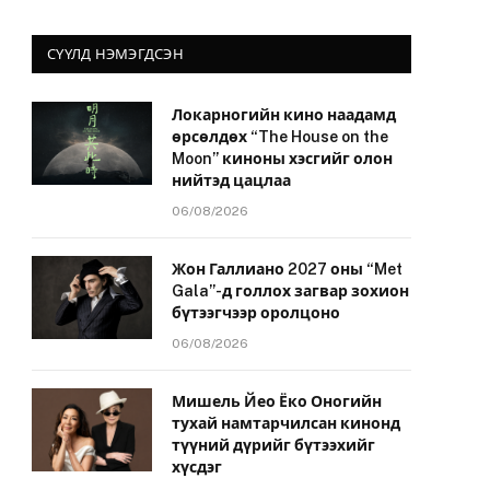
СҮҮЛД НЭМЭГДСЭН
Локарногийн кино наадамд
өрсөлдөх “The House on the
Moon” киноны хэсгийг олон
нийтэд цацлаа
06/08/2026
Жон Галлиано 2027 оны “Met
Gala”-д голлох загвар зохион
бүтээгчээр оролцоно
06/08/2026
Мишель Йео Ёко Оногийн
тухай намтарчилсан кинонд
түүний дүрийг бүтээхийг
хүсдэг