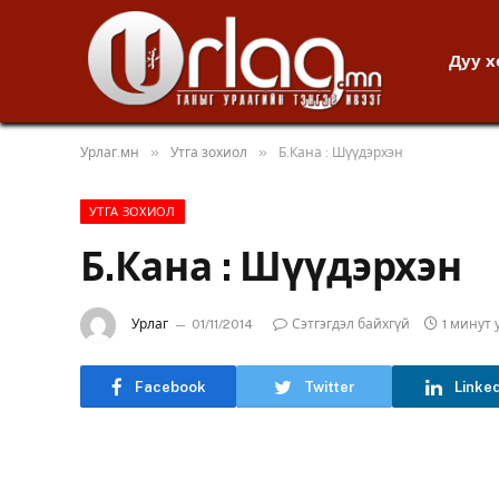
Дуу 
»
»
Урлаг.мн
Утга зохиол
Б.Кана : Шүүдэрхэн
УТГА ЗОХИОЛ
Б.Кана : Шүүдэрхэн
Урлаг
01/11/2014
Сэтгэгдэл байхгүй
1 минут
Facebook
Twitter
Linke