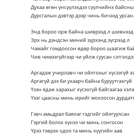
Духаа өгөн үнсүүлэхдээ сүүлчийнх байсны
Дурсгалын дэвтэр дээр чинь бичээд урса
Энд бороо орж байна шиврээд л шивнээд
Эрх нь дэндсэн миний зүрхэнд зүсрээд л
Чамайг гомдоосон өдөр бороо шаагиж ба
Чив чимээгүйгээр чи уйлж суусан сэтгэлдэ
Аргадаж учирлавч чи ойлгохыг хүсээгүй э
Аргагүй дээ би ухаарч байна буруутгахгүй
Үзэн ядаж харахыг хүсэхгүй байгаагаа хэл
Үзэг цаасны минь ирийг мохоосон дурдат
Гэвч амьдрал баялаг гэдгийг ойлгуулсан
Гэргий болох хүнээ чи минь сонгосон
Үрээ тэврэх одоо та минь хүүгийн аав