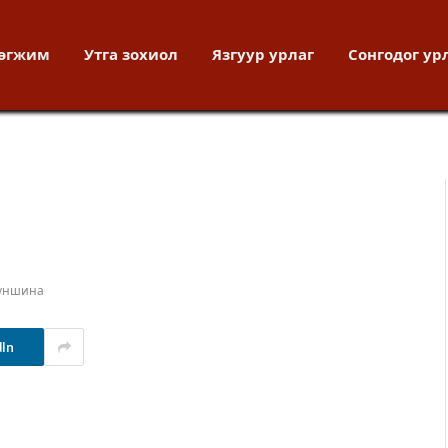
хөгжим
Утга зохиол
Язгуур урлаг
Сонгодог ур
 уншина
dIn