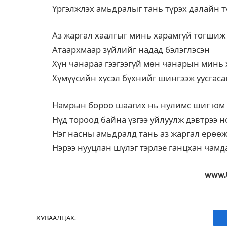
Үргэлжлэх амьдралыг тань түрэх далайн т
Аз жаргал хаалгыг минь харамгүй тогшиж
Атаархмаар зүйлийг надад бэлэглэсэн
Хүн чанараа гээгээгүй мөн чанарын минь
Хүмүүсийн хүсэл бүхнийг шингээж уусгас
Намрын бороо шаагих нь нулимс шиг юм 
Нүд тороод байна үзгээ уйлуулж дэвтрээ н
Нэг насны амьдралд тань аз жаргал ерөө
Нэрээ нууцлан шүлэг тэрлэе ганцхан чамд
www.
ХУВААЛЦАХ.