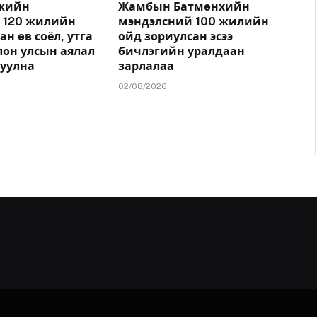
ржийн
Жамбын Батмөнхийн
 120 жилийн
мэндэлсний 100 жилийн
ан өв соёл, утга
ойд зориулсан эсээ
лон улсын аялал
бичлэгийн уралдаан
гуулна
зарлалаа
02/08/2026