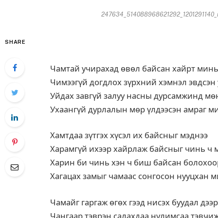
247634_514088968621292_1201291140_n5
SHARE
Чамтай учирахад өвөл байсан хайрт мин
Чимээгүй догдлох зүрхний хэмнэл эвдсэн
Уйдах завгүй залуу насны дурсамжинд м
Ухаангүй дурлалын мөр үлдээсэн амраг м
Хамтдаа зүтгэх хүсэл их байсныг мэднээ
Харамгүй ихээр хайрлаж байсныг чинь ч 
Харин би чинь хэн ч биш байсан болохоо
Хагацах замыг чамаас сонгосон нууцхан 
Чамайг гаргаж өгөх гээд нисэх буудал дээр
Чангаар тэврэн салахдаа нулимсаа тэвчи