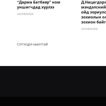
“Дарма Батбаяр” ном
Д.Нацагдо
уншигчдад хүрлээ
мэндэлсний
ойд зориулс
06/08/2026
зохиолын о
зохион бай
03/08/2026
Сэтгэгдэл хаалттай