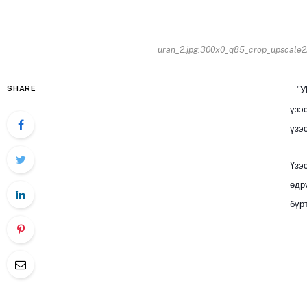
uran_2.jpg.300x0_q85_crop_upscale22
SHARE
"УР
үзэ
үзэ
Үзэ
өдр
бүр