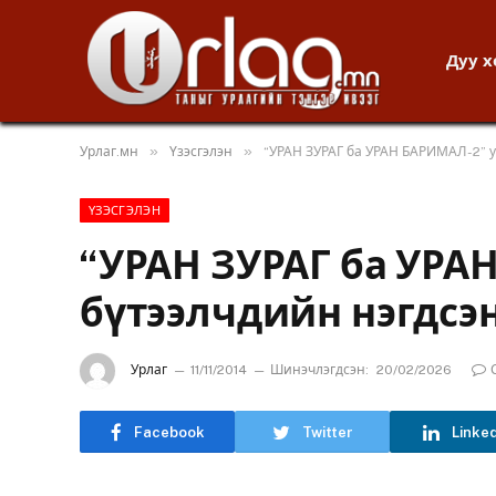
Дуу 
»
»
Урлаг.мн
Үзэсгэлэн
“УРАН ЗУРАГ ба УРАН БАРИМАЛ-2” у
ҮЗЭСГЭЛЭН
“УРАН ЗУРАГ ба УРА
бүтээлчдийн нэгдсэн
Урлаг
11/11/2014
Шинэчлэгдсэн:
20/02/2026
Facebook
Twitter
Linke