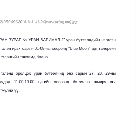
19594962014-11-11-11-24[www.urlag.mn].jpg
АН ЗУРАГ ба УРАН БАРИМАЛ-2” уран бүтээлчдийн нэгдсэн
сгэлэн ирэх сарын 01-09-ны хооронд "Blue Moon" арт галерейн
сгэлэнгийн танхимд болно.
сгэлэнд оролцох уран бvтээлчид энэ сарын 27, 28, 29-ны
vvдэд 11:00-19:00 цагийн хооронд бүтээлээ авчирч өгч
тгүүлнэ үү.