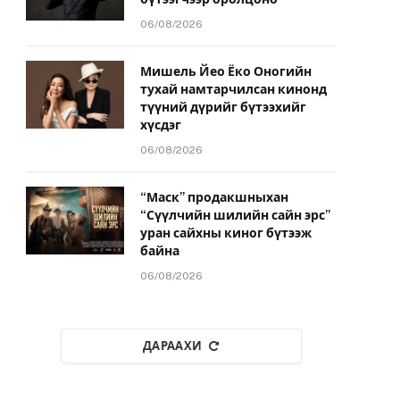
06/08/2026
Мишель Йео Ёко Оногийн
тухай намтарчилсан кинонд
түүний дүрийг бүтээхийг
хүсдэг
06/08/2026
“Маск” продакшныхан
“Сүүлчийн шилийн сайн эрс”
уран сайхны киног бүтээж
байна
06/08/2026
ДАРААХИ