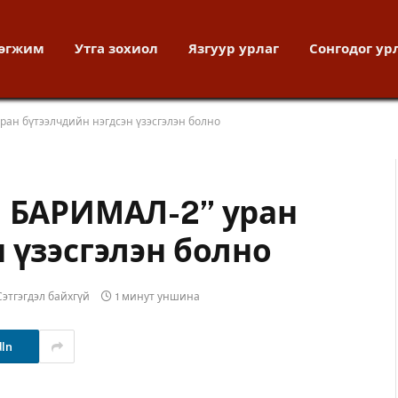
хөгжим
Утга зохиол
Язгуур урлаг
Сонгодог ур
ран бүтээлчдийн нэгдсэн үзэсгэлэн болно
Н БАРИМАЛ-2” уран
 үзэсгэлэн болно
Сэтгэгдэл байхгүй
1 минут уншина
dIn