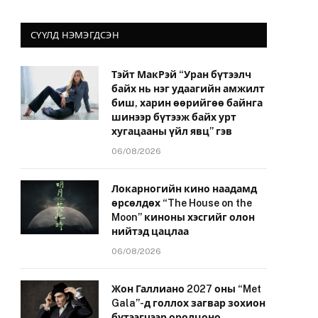
СҮҮЛД НЭМЭГДСЭН
Тэйт МакРэй “Уран бүтээлч
байх нь нэг удаагийн амжилт
биш, харин өөрийгөө байнга
шинээр бүтээж байх урт
хугацааны үйл явц” гэв
06/08/2026
Локарногийн кино наадамд
өрсөлдөх “The House on the
Moon” киноны хэсгийг олон
нийтэд цацлаа
06/08/2026
Жон Галлиано 2027 оны “Met
Gala”-д голлох загвар зохион
бүтээгчээр оролцоно