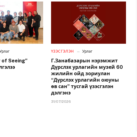
Урлаг
ҮЗЭСГЭЛЭН
Урлаг
 of Seeing”
Г.Занабазарын нэрэмжит
лгэлээ
Дүрслэх урлагийн музей 60
жилийн ойд зориулан
“Дүрслэх урлагийн оюуны
өв сан” тусгай үзэсгэлэн
дэлгэнэ
31/07/2026