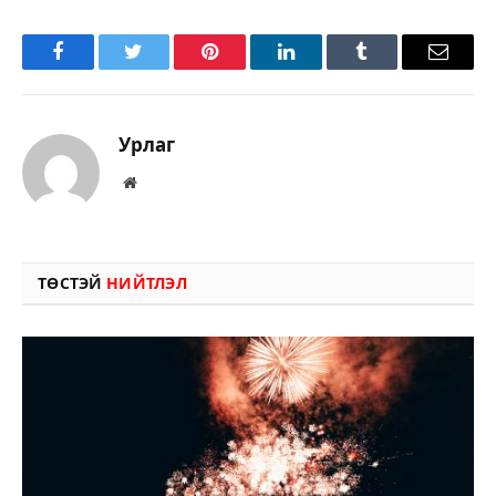
Facebook
Twitter
Pinterest
LinkedIn
Tumblr
Имэйл
Урлаг
Вэбсайт
ТӨСТЭЙ
НИЙТЛЭЛ