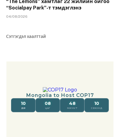
“The Lemons” хамтлаг 22 жилийн ойгоо
“Socialpay Park”-т тэмдэглэнэ
04/08/2026
Сэтгэгдэл хаалттай