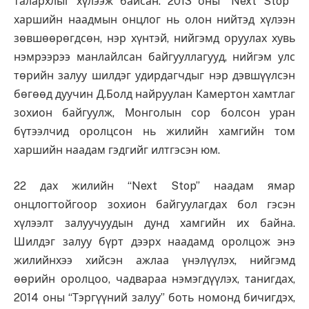
талархлыг хүлээж байсан. 2013 оны “Next Stop”
харшийн наадмын онцлог нь олон нийтэд хүлээн
зөвшөөрөгдсөн, нэр хүнтэй, нийгэмд оруулах хувь
нэмрээрээ манлайлсан байгууллагууд, нийгэм улс
төрийн залуу шилдэг удирдагчдыг нэр дэвшүүлсэн
бөгөөд дуучин Д.Болд найруулан Камертон хамтлаг
зохион байгуулж, Монголын сор болсон уран
бүтээлчид оролцсон нь жилийн хамгийн том
харшийн наадам гэдгийг илтгэсэн юм.
22 дах жилийн “Next Stop” наадам ямар
онцлогтойгоор зохион байгуулагдах бол гэсэн
хүлээлт залуучуудын дунд хамгийн их байна.
Шилдэг залуу бүрт дээрх наадамд оролцож энэ
жилийнхээ хийсэн ажлаа үнэлүүлэх, нийгэмд
өөрийн оролцоо, чадвараа нэмэгдүүлэх, танигдах,
2014 оны “Тэргүүний залуу” боть номонд бичигдэх,