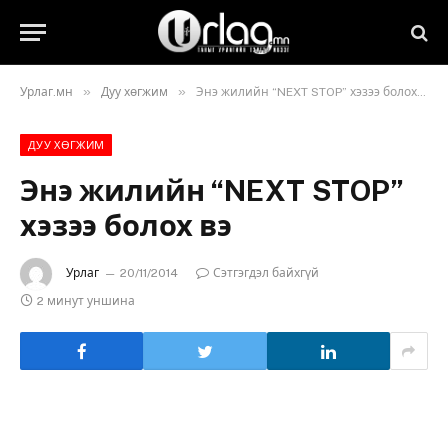
»
»
Урлаг.мн
Дуу хөгжим
Энэ жилийн “NEXT STOP” хэзээ болох вэ
ДУУ ХӨГЖИМ
Энэ жилийн “NEXT STOP”
хэзээ болох вэ
Урлаг
20/11/2014
Сэтгэгдэл байхгүй
2 минут уншина