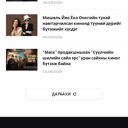
06/08/2026
Мишель Йео Ёко Оногийн тухай
намтарчилсан кинонд түүний дүрийг
бүтээхийг хүсдэг
06/08/2026
“Маск” продакшныхан “Сүүлчийн
шилийн сайн эрс” уран сайхны киног
бүтээж байна
06/08/2026
ДАРААХИ