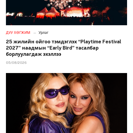
ДУУ ХӨГЖИМ
Урлаг
25 жилийн ойгоо тэмдэглэх “Playtime Festival
2027” наадмын “Early Bird” тасалбар
борлуулагдаж эхэллээ
05/08/2026