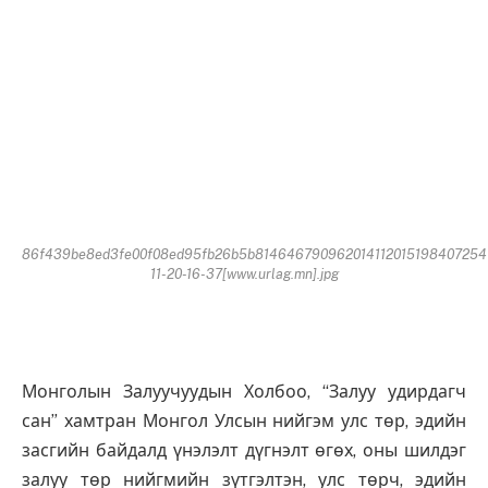
86f439be8ed3fe00f08ed95fb26b5b814646790962014112015198407254
11-20-16-37[www.urlag.mn].jpg
Монголын Залуучуудын Холбоо, “Залуу удирдагч
сан” хамтран Монгол Улсын нийгэм улс төр, эдийн
засгийн байдалд үнэлэлт дүгнэлт өгөх, оны шилдэг
залуу төр нийгмийн зүтгэлтэн, улс төрч, эдийн