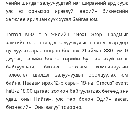
үеийн шилдэг залуучуудтай нэг ширээний ард сууж
улс эх орныхоо ирээдүй, өөрийн бизнесийн
хөгжлөө ярилцан суух хүсэл байгаа юм.
Тэгвэл МЗХ энэ жилийн “Next Stop” наадмыг
хамгийн олон шилдэг залуучуудыг нэгэн дээвэр дор
цуглуулахаараа онцлог болгож, 21 аймаг, 330 сум, 9
дүүрэг, төрийн болон төрийн бус, аж ахуй нэгж
байгууллага, бизнес эрхлэгч компаниудын
төлөөлөл шилдэг залуучуудыг оролцуулах юм
байна. Наадам ирэх 12-р сарын 18-нд “Crocus” event
hall -д 18.00 цагаас зохион байгуулагдах бөгөөд энэ
үдэш оны Нийгэм, улс төр болон Эдийн засаг,
бизнесийн “Оны залуу” тодорно.