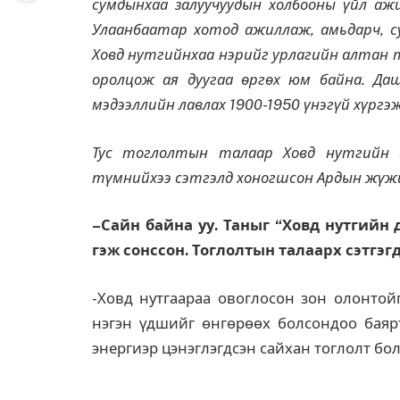
сумдынхаа залуучуудын холбооны үйл аж
Улаанбаатар хотод ажиллаж, амьдарч, с
Ховд нутгийнхаа нэрийг урлагийн алтан т
оролцож ая дуугаа өргөх юм байна. Да
мэдээллийн лавлах 1900-1950 үнэгүй хүргэ
Тус тоглолтын талаар Ховд нутгийн с
түмнийхээ сэтгэлд хоногшсон Ардын жүжиг
–
Сайн байна уу. Таныг
“Х
овд нутгийн 
гэж сонссон. Тоглолтын талаарх сэтгэг
-Ховд нутгаараа овоглосон зон олонтойг
нэгэн үдшийг өнгөрөөх болсондоо баярт
энергиэр цэнэглэгдсэн сайхан тоглолт бол