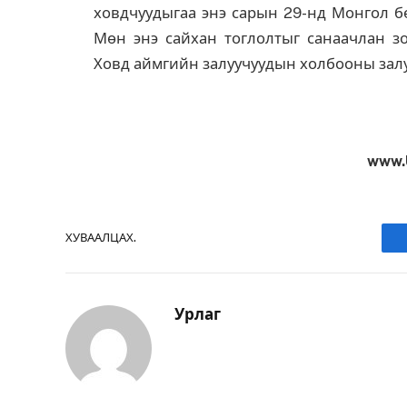
ховдчуудыгаа энэ сарын 29-нд Монгол бө
Мөн энэ сайхан тоглолтыг санаачлан зо
Ховд аймгийн залуучуудын холбооны залу
www.
ХУВААЛЦАХ.
Урлаг