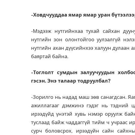
-Ховдчууддаа ямар ямар уран бүтээлээ
-Мэдээж нутгийнхаа тухай сайхан дуун
нутгийн зон олонтойгоо уулзалгүй нэлэ
нутгийн ахан дүүсийнхээ халуун дулаан 
баяртай байна.
-Тоглолт
сумдын залуучуудын
холб
гэсэн. Энэ талаар тодруулбал?
-Зорилго нь надад маш зөв санагдсан. Я
ажиллагааг дэмжинэ гэдэг нь тэдний ц
ирээдүйд үнэтэй хувь нэмэр оруулж байн
туслаад байж чаддаггүй тийм ч учраас и
сурч боловсрох, ирээдүйн сайн сайхн