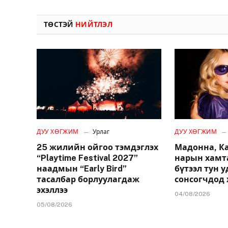
ТӨСТЭЙ
НИЙТЛЭЛ
ДУУ ХӨГЖИМ
Урлаг
ДУУ ХӨГЖИМ
25 жилийн ойгоо тэмдэглэх
Мадонна, К
“Playtime Festival 2027”
нарын хамт
наадмын “Early Bird”
бүтээл тун 
тасалбар борлуулагдаж
сонсогчдод 
эхэллээ
04/08/2026
05/08/2026