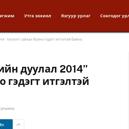
хөгжим
Утга зохиол
Язгуур урлаг
Сонгодог ур
014” тоглолт сайхан болно гэдэгт итгэлтэй байна
гийн дуулал 2014”
о гэдэгт итгэлтэй
т уншина
dIn