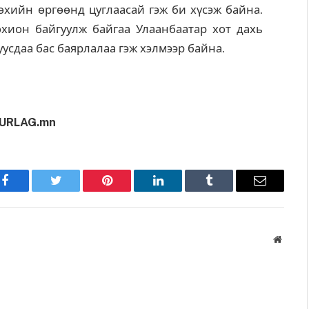
хийн өргөөнд цуглаасай гэж би хүсэж байна.
хион байгуулж байгаа Улаанбаатар хот дахь
усдаа бас баярлалаа гэж хэлмээр байна.
URLAG.mn
Facebook
Twitter
Pinterest
LinkedIn
Tumblr
Имэйл
Вэбса