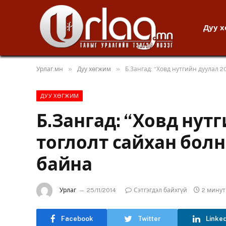
Дуу 
»
»
Урлаг.мн
Дуу хөгжим
Б.Зангад: “Ховд нутгийн дуулал 2
ДУУ ХӨГЖИМ
Б.Зангад: “Ховд нут
тоглолт сайхан болн
байна
Урлаг
25/11/2014
Сэтгэгдэл байхгүй
2 мину
Facebook
Twitter
Linke