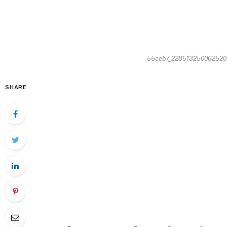
55eeb7_22851325006252014
SHARE