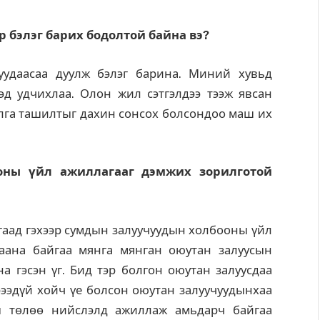
р бэлэг барих бодолтой байна вэ?
уудаасаа дуулж бэлэг барина. Миний хувьд
эд удчихлаа. Олон жил сэтгэлдээ тээж явсан
алга ташилтыг дахин сонсох болсондоо маш их
ооны
үйл ажиллагааг дэмжих зорилготой
агаад гэхээр сумдын залуучуудын холбооны үйл
аана байгаа мянга мянган оюутан залуусын
а гэсэн үг. Бид тэр болгон оюутан залуусдаа
рээдүй хойч үе болсон оюутан залуучуудынхаа
ы төлөө нийслэлд ажиллаж амьдарч байгаа