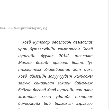
-11-25-09-35[www.urlag.mn].jpg
Ховд нутгаар овоглосон авъяаслаг
уран бүтээлчдийн хамтарсан “Ховд
нутгийн дуулал 2014” тоглолт
Монгол бөхийн өргөөнд болно. Тус
тоглолтыг Улаанбаатар хот дахь
Ховд аймгийн залуучуудын холбооны
залуус санаачлан зохион байгуулж
байгаа бөгөөд Ховд нутгийн зон олон
хамтдаа нэгэн үдшийг өнгөрөөх
боломжийг бий болгохын зэрэгцээ