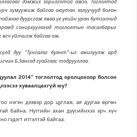
иллагааг дэмжих зорилготой ажээ. Тоглолтод
урч хүмүүжиж байгаа оюутан залуучууд болон
айзнаа дуурсгаж яваа үе үеийн уран бүтээлчид
шрамд сонирхуулахад тоглолтын тасалбарыг
ж өгч үйлчилж байгаа аж.
үлд дуу “Тунгалаг буянт”-ыг амилуулж ард
чин Б.Зангад гуайгаас тодрууллаа.
дуулал 2014
”
тоглолтод оролцохоор болсон
длээсээ хуваалцахгүй юу?
оо нэгэн дээвэр дор цуглаж, ая дуугаа өргөн
ай байна. Нутгийн ахан дүүсийнхээ эрч хүч
но гэдэгт итгэлтэй байгаа.