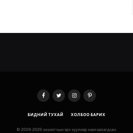
Facebook
Twitter
Instagram
Pinterest
БИДНИЙ ТУХАЙ
ХОЛБОО БАРИХ
© 2009-2026 зохиогчын эрх хуулиар хамгаалагдсан.