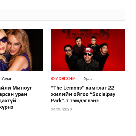
Урлаг
ДУУ ХӨГЖИМ
Урлаг
айли Миноуг
“The Lemons” хамтлаг 22
арсан уран
жилийн ойгоо “Socialpay
удахгүй
Park”-т тэмдэглэнэ
хүрнэ
04/08/2026