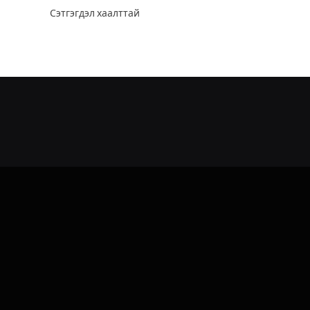
Сэтгэгдэл хаалттай