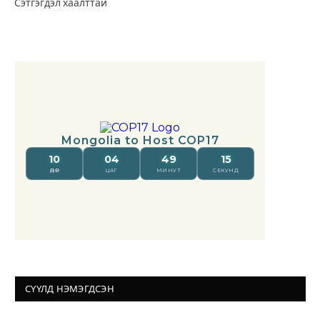
Сэтгэгдэл хаалттай
СҮҮЛД НЭМЭГДСЭН