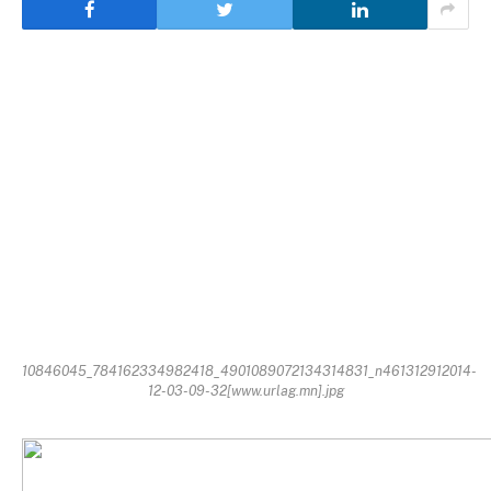
10846045_784162334982418_4901089072134314831_n461312912014-
12-03-09-32[www.urlag.mn].jpg