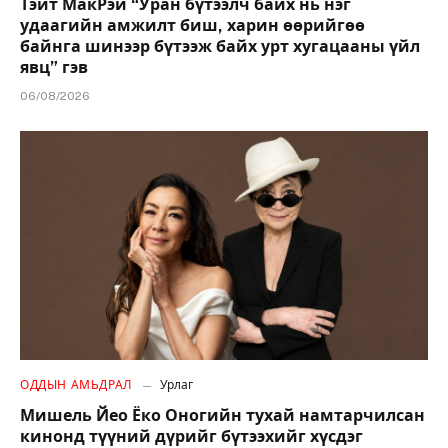
Тэйт МакРэй “Уран бүтээлч байх нь нэг
удаагийн амжилт биш, харин өөрийгөө
байнга шинээр бүтээж байх урт хугацааны үйл
явц” гэв
06/08/2026
ОДДЫН АМЬДРАЛ
Урлаг
Мишель Йео Ёко Оногийн тухай намтарчилсан
кинонд түүний дүрийг бүтээхийг хүсдэг