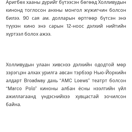
Аригбөх хааны дүрийг бүтээсэн бөгөөд Холливудын
кинонд тоглосон анхны монгол жүжигчин болсон
билээ. 90 сая ам. долларын өртгөөр бүтсэн энэ
түүхэн кино энэ сарын 12-ноос дэлхий нийтийн
хүртээл болох ажээ.
Холливудын улаан хивснээ дэлхийн ододтой мөр
зэрэгцэн алхах урилга авсан тэрбээр Нью-Йоркийн
алдарт Broadway дахь “AMC Loews” театрт болсон
“Marco Polo” киноны албан ёсны нээлтийн үйл
ажиллагаанд үндэснийхээ хувцастай зочилсон
байна.