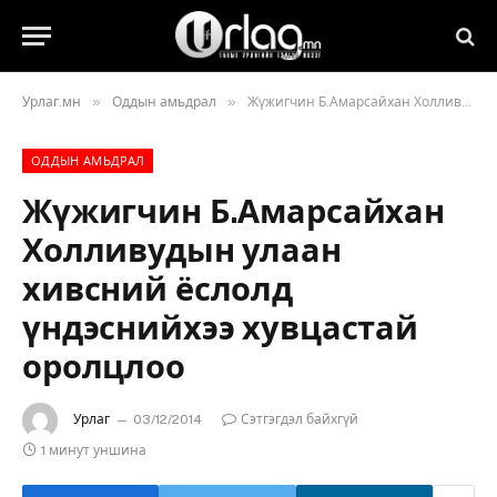
»
»
Урлаг.мн
Оддын амьдрал
Жүжигчин Б.Амарсайхан Холливудын улаан хивсний ёслолд үндэснийхээ хувцастай оролцлоо
ОДДЫН АМЬДРАЛ
Жүжигчин Б.Амарсайхан
Холливудын улаан
хивсний ёслолд
үндэснийхээ хувцастай
оролцлоо
Урлаг
03/12/2014
Сэтгэгдэл байхгүй
1 минут уншина