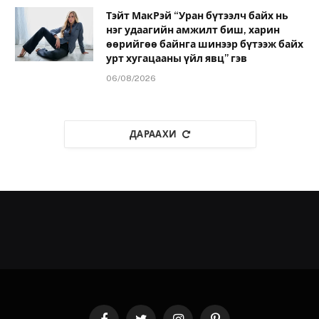
Тэйт МакРэй “Уран бүтээлч байх нь
нэг удаагийн амжилт биш, харин
өөрийгөө байнга шинээр бүтээж байх
урт хугацааны үйл явц” гэв
06/08/2026
ДАРААХИ