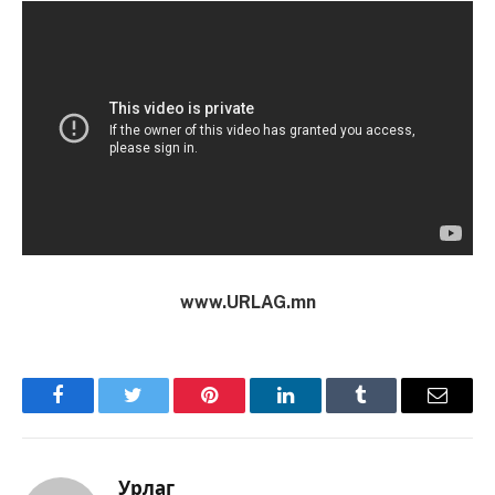
www.URLAG.mn
Facebook
Twitter
Pinterest
LinkedIn
Tumblr
Имэйл
Урлаг