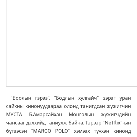
"Боолын гэрээ”, “Бодлын хулгайч” зэрэг уран
сайхны кинонуудаараа олонд танигдсан жүжигчин
МУСТА Б.Амарсайхан Монголын жүжигчдийн
чансааг дэлхийд таниулж байна. Тэрээр “Netflix”-ын
бүтээсэн “MARCO POLO” хэмээх түүхэн кинонд