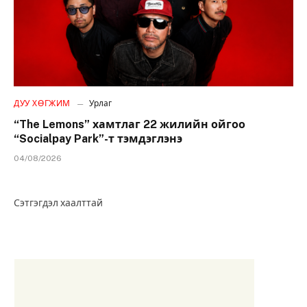
ДУУ ХӨГЖИМ
Урлаг
“The Lemons” хамтлаг 22 жилийн ойгоо
“Socialpay Park”-т тэмдэглэнэ
04/08/2026
Сэтгэгдэл хаалттай