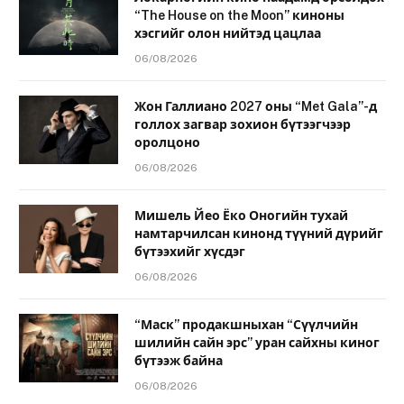
“The House on the Moon” киноны
хэсгийг олон нийтэд цацлаа
06/08/2026
Жон Галлиано 2027 оны “Met Gala”-д
голлох загвар зохион бүтээгчээр
оролцоно
06/08/2026
Мишель Йео Ёко Оногийн тухай
намтарчилсан кинонд түүний дүрийг
бүтээхийг хүсдэг
06/08/2026
“Маск” продакшныхан “Сүүлчийн
шилийн сайн эрс” уран сайхны киног
бүтээж байна
06/08/2026