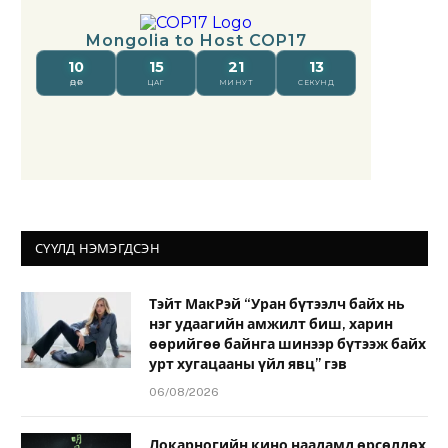
СҮҮЛД НЭМЭГДСЭН
Тэйт МакРэй “Уран бүтээлч байх нь
нэг удаагийн амжилт биш, харин
өөрийгөө байнга шинээр бүтээж байх
урт хугацааны үйл явц” гэв
06/08/2026
Локарногийн кино наадамд өрсөлдөх