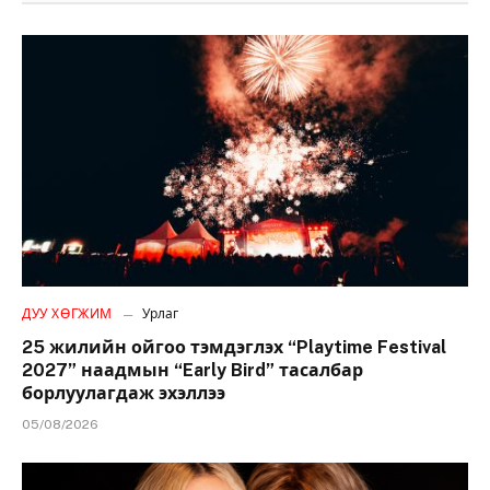
ДУУ ХӨГЖИМ
Урлаг
25 жилийн ойгоо тэмдэглэх “Playtime Festival
2027” наадмын “Early Bird” тасалбар
борлуулагдаж эхэллээ
05/08/2026