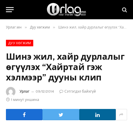
»
»
Урлаг.мн
Дуу хөгжим
Шинэ жил, хайр дурлалыг өгүүлэх “Хайртай гэж хэлмээр” дууны клип
ДУУ ХӨГЖИМ
Шинэ жил, хайр дурлалыг
өгүүлэх “Хайртай гэж
хэлмээр” дууны клип
Урлаг
09/12/2014
Сэтгэгдэл байхгүй
1 минут уншина