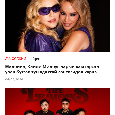
ДУУ ХӨГЖИМ
Урлаг
Мадонна, Кайли Миноуг нарын хамтарсан
уран бүтээл тун удахгүй сонсогчдод хүрнэ
04/08/2026