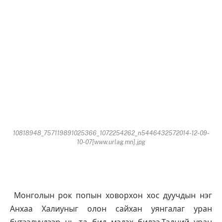
10818948_757119891025366_1072254262_n5446432572014-12-09-
10-07[www.urlag.mn].jpg
Монголын рок попын ховорхон хос дуучдын нэг
Анхаа Халиуныг олон сайхан уянгалаг уран