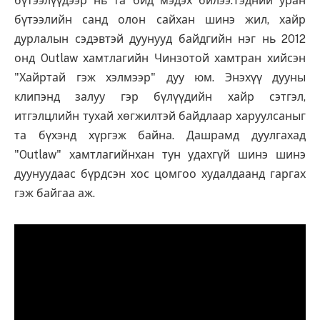
бүтээлүүдээр нь та бид мэдэх билээ.Тэдний уран
бүтээлийн санд олон сайхан шинэ жил, хайр
дурлалын сэдэвтэй дуунууд байдгийн нэг нь 2012
онд Outlaw хамтлагийн Чинзотой хамтран хийсэн
"Хайртай гэж хэлмээр" дуу юм. Энэхүү дууны
клипэнд залуу гэр бүлүүдийн хайр сэтгэл,
итгэлцлийн тухай хөгжилтэй байдлаар харуулсаныг
та бүхэнд хүргэж байна. Дашрамд дуулгахад
"Outlaw" хамтлагийнхан тун удахгүй шинэ шинэ
дуунуудаас бүрдсэн хос цомгоо худалдаанд гаргах
гэж байгаа аж.