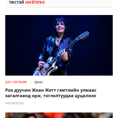
ТӨСТЭЙ
НИЙТЛЭЛ
ДУУ ХӨГЖИМ
Урлаг
Рок дуучин Жоан Жетт гэмтлийн улмаас
хагалгаанд орж, тоглолтуудаа цуцалжээ
08/08/2026