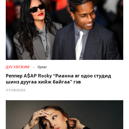
ДУУ ХӨГЖИМ
Урлаг
Реппер A$AP Rocky “Рианна яг одоо студид
шинэ дуугаа хийж байгаа” гэв
07/08/2026