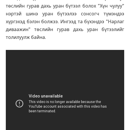
төслийн гурав дахь уран бүтээл болох "Хүн чулуу"
нэртэй шинэ уран бүтээлээ сонсогч түмэндээ
хүргэхэд бэлэн болжээ. Ингээд та бүхэндээ "Нарлаг
диваажин" төслийн гурав дахь уран бүтээлийг
толилуулж байна.