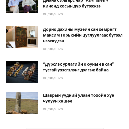
Диана Силверс нар “Asymmetry”
кинонд хосын дүр бүтээжээ
08/08/2026
Дорно дахины музейн сан хөмрөгт
Максим Горькийн цуглуулгаас бүтээл
нэмэгдсэн
08/08/2026
“Дүрслэх урлагийн оюуны өв сан”
тусгай үзэсгэлэнг дэлгэж байна
08/08/2026
Шаврын үүдний улаан тохойн хүн
чулуун хөшөө
08/08/2026