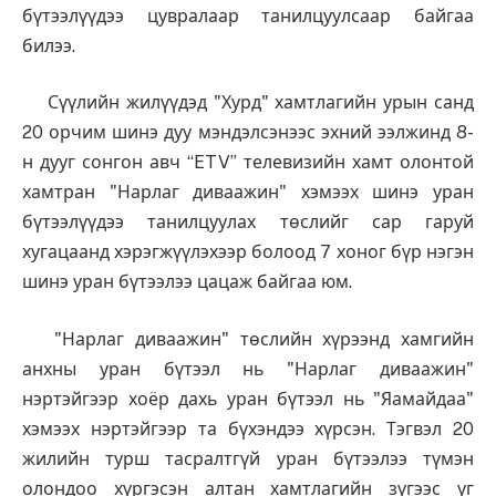
бүтээлүүдээ цувралаар танилцуулсаар байгаа
билээ.
Сүүлийн жилүүдэд "Хурд" хамтлагийн урын санд
20 орчим шинэ дуу мэндэлсэнээс эхний ээлжинд 8-
н дууг сонгон авч “ETV” телевизийн хамт олонтой
хамтран "Нарлаг диваажин" хэмээх шинэ уран
бүтээлүүдээ танилцуулах төслийг сар гаруй
хугацаанд хэрэгжүүлэхээр болоод 7 хоног бүр нэгэн
шинэ уран бүтээлээ цацаж байгаа юм.
"Нарлаг диваажин" төслийн хүрээнд хамгийн
анхны уран бүтээл нь "Нарлаг диваажин"
нэртэйгээр хоёр дахь уран бүтээл нь "Яамайдаа"
хэмээх нэртэйгээр та бүхэндээ хүрсэн. Тэгвэл 20
жилийн турш тасралтгүй уран бүтээлээ түмэн
олондоо хүргэсэн алтан хамтлагийн зүгээс уг