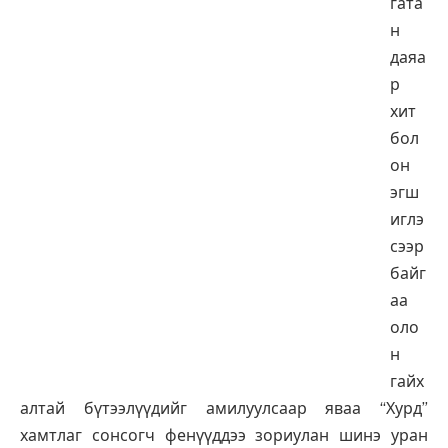
гата
н
даяа
р
хит
бол
он
эгш
иглэ
сээр
байг
аа
оло
н
гайх
алтай бүтээлүүдийг амилуулсаар яваа “Хурд”
хамтлаг сонсогч фенүүддээ зориулан шинэ уран