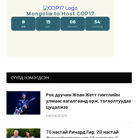
СҮҮЛД НЭМЭГДСЭН
Рок дуучин Жоан Жетт гэмтлийн
улмаас хагалгаанд орж, тоглолтуудаа
цуцалжээ
08/08/2026
76 настай Ричард Гир, 28 настай