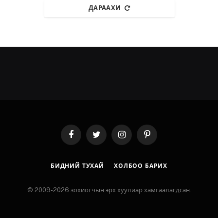
ДАРААХИ
Facebook
Twitter
Instagram
Pinterest
БИДНИЙ ТУХАЙ
ХОЛБОО БАРИХ
© 2009-2026 зохиогчын эрх хуулиар хамгаалагдсан.