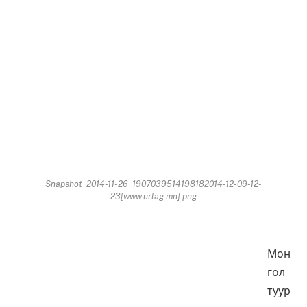
Snapshot_2014-11-26_1907039514198182014-12-09-12-
23[www.urlag.mn].png
Мон
гол
туур