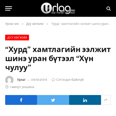
»
»
Урлаг.мн
Дуу хөгжим
“Хурд” хамтлагийн ээлжит шинэ уран бүтээл “Хүн чулуу”
ДУУ ХӨГЖИМ
“Хурд” хамтлагийн ээлжит
шинэ уран бүтээл “Хүн
чулуу”
Урлаг
09/12/2014
Сэтгэгдэл байхгүй
1 минут уншина