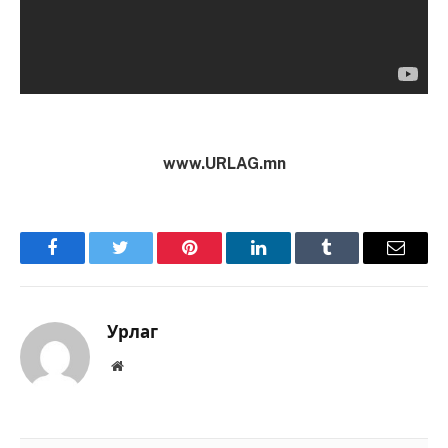
www.URLAG.mn
Facebook
Twitter
Pinterest
LinkedIn
Tumblr
Имэйл
Урлаг
Вэбсайт