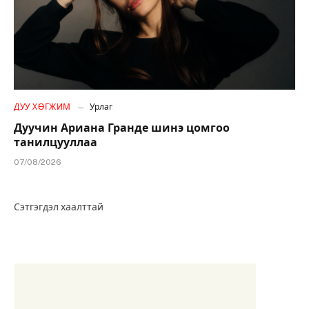
ДУУ ХӨГЖИМ
Урлаг
Дуучин Ариана Гранде шинэ цомгоо
танилцууллаа
07/08/2026
Сэтгэгдэл хаалттай