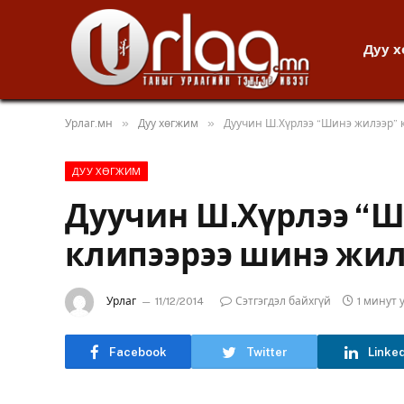
Дуу 
»
»
Урлаг.мн
Дуу хөгжим
Дуучин Ш.Хүрлээ “Шинэ жилээр” 
ДУУ ХӨГЖИМ
Дуучин Ш.Хүрлээ “Ш
клипээрээ шинэ жил
Урлаг
11/12/2014
Сэтгэгдэл байхгүй
1 минут
Facebook
Twitter
Linke