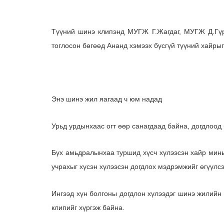
Түүний шинэ клипэнд МУГЖ Г.Жагдаг, МУГЖ Д.Гүр
тоглосон бөгөөд Ананд хэмээх бүсгүй түүний хайрыг
Энэ шинэ жил яагаад ч юм надад
Урьд урдынхаас огт өөр санагдаад байна, догдлоод
Бүх амьдралынхаа туршид хүсч хүлээсэн хайр мин
учрахыг хүсэн хүлээсэн догдлох мэдрэмжийг өгүүлс
Ингээд хүн болгоны догдлон хүлээдэг шинэ жилийн
клипийг хүргэж байна.