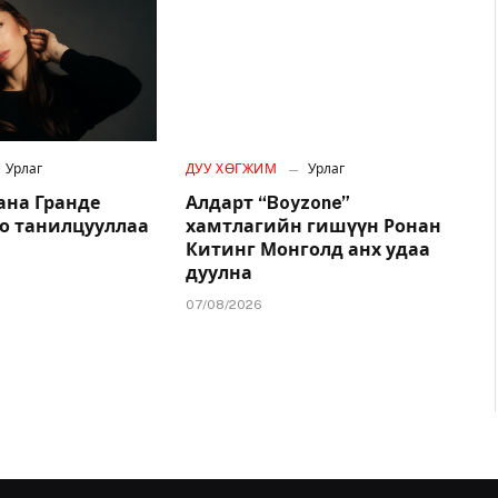
Урлаг
ДУУ ХӨГЖИМ
Урлаг
ана Гранде
Алдарт “Boyzone”
о танилцууллаа
хамтлагийн гишүүн Ронан
Китинг Монголд анх удаа
дуулна
07/08/2026