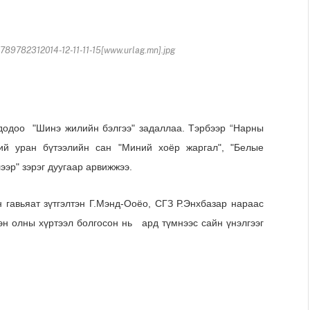
89782312014-12-11-11-15[www.urlag.mn].jpg
чдодоо "Шинэ жилийн бэлгээ" задаллаа. Тэрбээр “Нарны
ний уран бүтээлийн сан "Миний хоёр жаргал", "
Белые
лээр" зэрэг дуугаар арвижжээ.
 гавьяат зүтгэлтэн Г.Мэнд-Ооёо, СГЗ Р.Энхбазар нараас
н олны хүртээл болгосон нь ард түмнээс сайн үнэлгээг