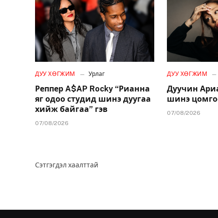
ДУУ ХӨГЖИМ
Урлаг
ДУУ ХӨГЖИМ
Реппер A$AP Rocky “Рианна
Дуучин Ари
яг одоо студид шинэ дуугаа
шинэ цомго
хийж байгаа” гэв
07/08/2026
07/08/2026
Сэтгэгдэл хаалттай