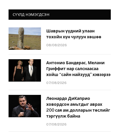
СҮҮЛД НЭМЭГДСЭН
Шаврын үүдний улаан
тохойн хүн чулуун хөшөө
08/08/2026
Антонио Бандерас, Мелани
Гриффит нар салснаасаа
хойш “сайн найзууд” хэвээрээ
07/08/2026
Леонардо ДиКаприо
ховордсон амьтдыг аврах
200 сая ам.долларын төслийг
тэргүүлж байна
07/08/2026