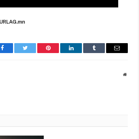
URLAG.mn
Facebook
Twitter
Pinterest
LinkedIn
Tumblr
Имэйл
Вэбса