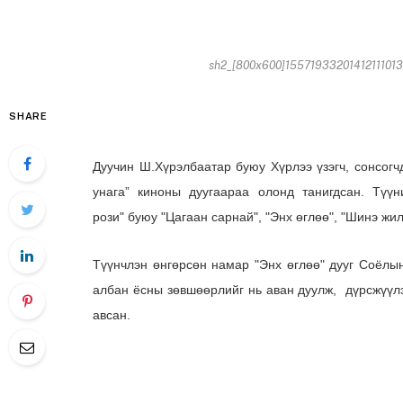
sh2_[800x600]155719332014121110137
SHARE
Дуучин Ш.Хүрэлбаатар буюу Хүрлээ үзэгч, сонсог
унага” киноны дуугаараа олонд танигдсан. Түү
рози"
буюу "Цагаан сарнай", "Энх өглөө", "Шинэ жи
Түүнчлэн өнгөрсөн намар "Энх өглөө" дууг Соёлын
албан ёсны зөвшөөрлийг нь аван дуулж, дүрсжүүлэ
авсан.