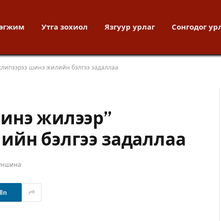
хөгжим
Утга зохиол
Язгуур урлаг
Сонгодог ур
клипээрээ шинэ жилийн бэлгээ задаллаа
инэ жилээр”
ийн бэлгээ задаллаа
 уншина
dIn