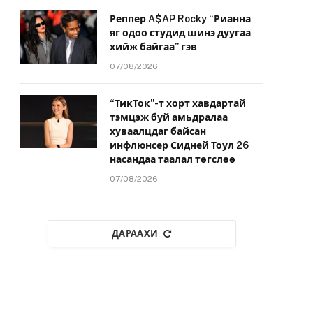
Реппер A$AP Rocky “Рианна
яг одоо студид шинэ дуугаа
хийж байгаа” гэв
07/08/2026
“ТикТок”-т хорт хавдартай
тэмцэж буй амьдралаа
хуваалцдаг байсан
инфлюнсер Сидней Тоул 26
насандаа таалал төгслөө
07/08/2026
ДАРААХИ