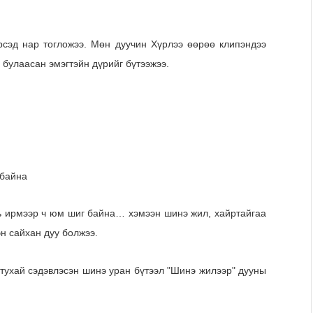
сэд нар тогложээ. Мөн дуучин Хүрлээ өөрөө клипэндээ
 булаасан эмэгтэйн дүрийг бүтээжээ.
 байна
ь ирмээр ч юм шиг байна… хэмээн шинэ жил, хайртайгаа
эн сайхан дуу болжээ.
 тухай сэдэвлэсэн шинэ уран бүтээл "Шинэ жилээр" дууны