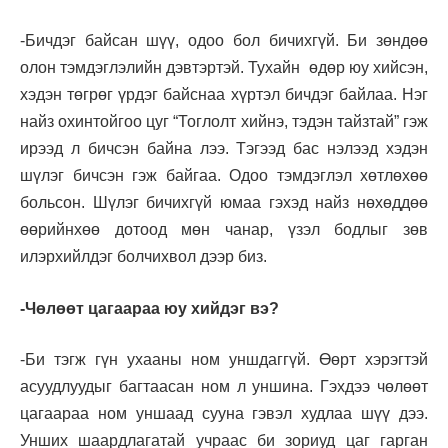
-Бичдэг байсан шүү, одоо бол бичихгүй. Би зөндөө
олон тэмдэглэлийн дэвтэртэй. Тухайн өдөр юу хийсэн,
хэдэн төгрөг үрдэг байснаа хүртэл бичдэг байлаа. Нэг
найз охинтойгоо цуг “Тоглолт хийнэ, тэдэн тайзтай” гэж
ирээд л бичсэн байна лээ. Тэгээд бас нэлээд хэдэн
шүлэг бичсэн гэж байгаа. Одоо тэмдэглэл хөтлөхөө
больсон. Шүлэг бичихгүй юмаа гэхэд найз нөхөддөө
өөрийнхөө дотоод мөн чанар, үзэл бодлыг зөв
илэрхийлдэг болчихвол дээр биз.
-Чөлөөт цагаараа юу хийдэг вэ?
-Би тэгж гүн ухааны ном уншдаггүй. Өөрт хэрэгтэй
асуудлуудыг багтаасан ном л уншина. Гэхдээ чөлөөт
цагаараа ном уншаад сууна гэвэл худлаа шүү дээ.
Унших шаардлагатай учраас би зориуд цаг гарган