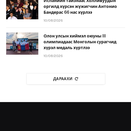
Испанийн тайзнаас Холливуудын
оргилд хүрсэн жүжигчин Антонио
Бандерас 66 нас хүрлээ
10/08/2026
Олон улсын хиймэл оюуны III
олимпиадаас Монголын сурагчид
хүрэл медаль хүртлээ
10/08/2026
ДАРААХИ