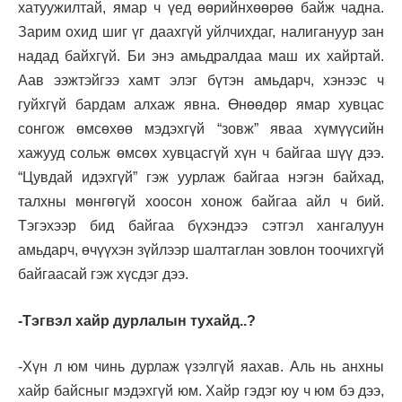
хатуужилтай, ямар ч үед өөрийнхөөрөө байж чадна.
Зарим охид шиг үг даахгүй уйлчихдаг, налигануур зан
надад байхгүй. Би энэ амьдралдаа маш их хайртай.
Аав ээжтэйгээ хамт элэг бүтэн амьдарч, хэнээс ч
гуйхгүй бардам алхаж явна. Өнөөдөр ямар хувцас
сонгож өмсөхөө мэдэхгүй “зовж” яваа хүмүүсийн
хажууд сольж өмсөх хувцасгүй хүн ч байгаа шүү дээ.
“Цувдай идэхгүй” гэж уурлаж байгаа нэгэн байхад,
талхны мөнгөгүй хоосон хонож байгаа айл ч бий.
Тэгэхээр бид байгаа бүхэндээ сэтгэл хангалуун
амьдарч, өчүүхэн зүйлээр шалтаглан зовлон тоочихгүй
байгаасай гэж хүсдэг дээ.
-Тэгвэл хайр дурлалын тухайд..?
-Хүн л юм чинь дурлаж үзэлгүй яахав. Аль нь анхны
хайр байсныг мэдэхгүй юм. Хайр гэдэг юу ч юм бэ дээ,