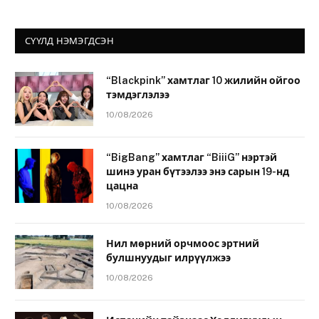
СҮҮЛД НЭМЭГДСЭН
“Blackpink” хамтлаг 10 жилийн ойгоо
тэмдэглэлээ
10/08/2026
“BigBang” хамтлаг “BiiiG” нэртэй
шинэ уран бүтээлээ энэ сарын 19-нд
цацна
10/08/2026
Нил мөрний орчмоос эртний
булшнуудыг илрүүлжээ
10/08/2026