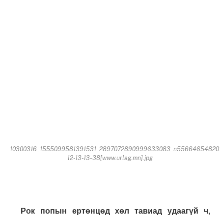
10300316_1555099581391531_2897072890999633083_n55664654820
12-13-13-38[www.urlag.mn].jpg
Рок попын ертөнцөд хөл тавиад удаагүй ч,