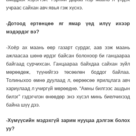
учраас сайхан авч явья гэж хүснэ.
-Дотоод ертөнцөө яг ямар үед илүү ихээр
мэдэрдэг вэ?
-Хоёр ах маань өөр газарт сурдаг, аав ээж маань
ажлаасаа шөнө ирдэг байсан болохоор би ганцаараа
байгаад сурчихсан. Ганцаараа байхдаа сайхан зүйл
мөрөөдөж, түүнийгээ төсөөлөн боддог байлаа.
Толиныхоо өмнө дуулаад л, өөрөөсөө ярилцлага авч
хариулаад л учиргүй мөрөөднө. “Амны билгээс ашдын
билэг” гэдэгчлэн өнөөдөр энэ хүсэл минь биелчихээд
байна шүү дээ.
-Хүмүүсийн мэдэхгүй зарим нууцаа дэлгэж болох
уу?