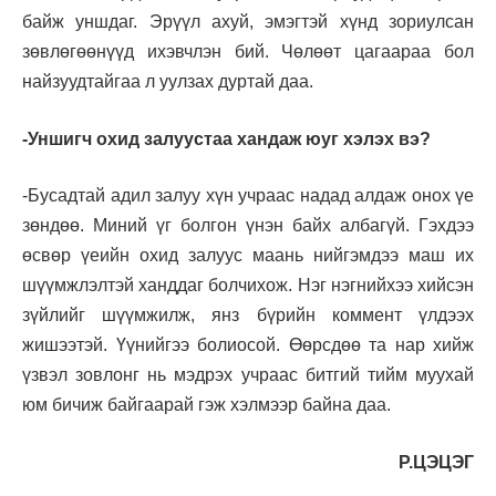
байж уншдаг. Эрүүл ахуй, эмэгтэй хүнд зориулсан
зөвлөгөөнүүд ихэвчлэн бий. Чөлөөт цагаараа бол
найзуудтайгаа л уулзах дуртай даа.
-Уншигч охид залуустаа хандаж юуг хэлэх вэ?
-Бусадтай адил залуу хүн учраас надад алдаж онох үе
зөндөө. Миний үг болгон үнэн байх албагүй. Гэхдээ
өсвөр үеийн охид залуус маань нийгэмдээ маш их
шүүмжлэлтэй ханддаг болчихож. Нэг нэгнийхээ хийсэн
зүйлийг шүүмжилж, янз бүрийн коммент үлдээх
жишээтэй. Үүнийгээ болиосой. Өөрсдөө та нар хийж
үзвэл зовлонг нь мэдрэх учраас битгий тийм муухай
юм бичиж байгаарай гэж хэлмээр байна даа.
Р.ЦЭЦЭГ