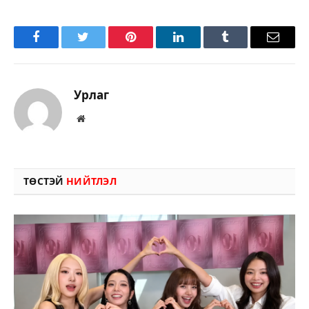
Facebook
Twitter
Pinterest
LinkedIn
Tumblr
Имэйл
Урлаг
Вэбсайт
ТӨСТЭЙ
НИЙТЛЭЛ