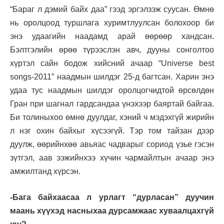
“Бараг л дэмий байх даа” гээд эргэлзэж суусан. Өмнө
нь оролцоод туршлага хуримтлуулсан болохоор би
энэ удаагийн наадамд арай өөрөөр хандсан.
Бэлтгэлийн өрөө түрээслэн авч, дууны сонголтоо
хүртэл сайн бодож хийсний ачаар “Universe best
songs-2011” наадмын шилдэг 25-д багтсан. Харин энэ
удаа тус наадмын шилдэг оролцогчидтой өрсөлдөн
Гран при шагнал гардсандаа үнэхээр баяртай байгаа.
Би толиныхоо өмнө дуулдаг, хэний ч мэдэхгүй жирийн
л нэг охин байхыг хүсээгүй. Тэр том тайзан дээр
дуулж, өөрийнхөө авьяас чадварыг сориод үзье гэсэн
зүтгэл, аав ээжийнхээ хүчин чармайлтын ачаар энэ
амжилтанд хүрсэн.
-Бага байхаасаа л урлагт “дурласан” дуучин
маань хүүхэд насныхаа дурсамжаас хуваалцахгүй