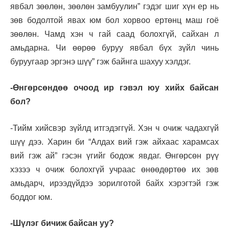
явбал зөөлөн, зөөлөн замбуулин” гэдэг шиг хүн ер нь
зөв бодолтой явах юм бол хорвоо ертөнц маш гоё
зөөлөн. Чамд хэн ч гай саад болохгүй, сайхан л
амьдарна. Чи өөрөө буруу явбал бүх зүйл чинь
буруугаар эргэнэ шүү” гэж байнга шахуу хэлдэг.
-Өнгөрсөндөө очоод ир гэвэл юу хийх байсан
бол?
-Тийм хийсвэр зүйлд итгэдэггүй. Хэн ч очиж чадахгүй
шүү дээ. Харин би “Алдах вий гэж айхаас харамсах
вий гэж ай” гэсэн үгийг бодож явдаг. Өнгөрсөн рүү
хэзээ ч очиж болохгүй учраас өнөөдөртөө их зөв
амьдарч, ирээдүйдээ зорилготой байх хэрэгтэй гэж
боддог юм.
-Шүлэг бичиж байсан уу?