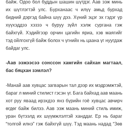
байж. Одоо бол буддын шашин шүтдэг. Аав ээж минь
их шүтлэгтэй улс. Бурханаас ч илүү амьд бурхад
бидний дэргэд байна шүү дээ. Хүний эцэг эх гэдэг үр
хүүхэддээ хэзээ ч буруу зүйл хэлж сургана гэж
байхгүй. Хэдийгээр орчин цагийн яриа, хэв маягийг
тэд ойлгохгүй байж болох ч үгнийх нь цаана үг нуугдаж
байдаг улс.
-Аав ээжээсээ сонссон хамгийн сайхан магтаал,
бас бяцхан зэмлэл?
-Манай аав хувцас загварын тал дээр их мэдрэмжтэй,
бараг л миний стилист гэсэн үг. Бага байхад аав маань
хот руу яваад ирэхдээ янз бүрийн гоё хувцас авчирч
өгдөг байж билээ. Аав ээж маань миний стиль имиж,
уран бүтээлд их шүүмжлэлтэй ханддаг. Ер нь бараг
“толгой илнэ” гэж байхгүй шүү. Тэд маань надад “Зөв