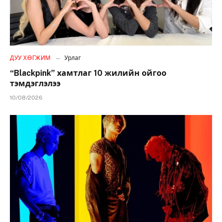
ДУУ ХӨГЖИМ
Урлаг
“Blackpink” хамтлаг 10 жилийн ойгоо
тэмдэглэлээ
10/08/2026