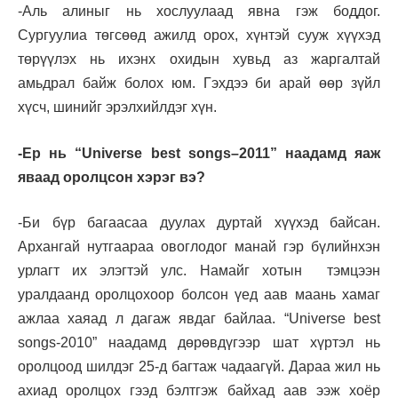
-Аль алиныг нь хослуулаад явна гэж боддог.
Сургуулиа төгсөөд ажилд орох, хүнтэй сууж хүүхэд
төрүүлэх нь ихэнх охидын хувьд аз жаргалтай
амьдрал байж болох юм. Гэхдээ би арай өөр зүйл
хүсч, шинийг эрэлхийлдэг хүн.
-Ер нь “
Universe best songs
–
2011
” наадамд яаж
яваад оролцсон хэрэг вэ?
-Би бүр багаасаа дуулах дуртай хүүхэд байсан.
Архангай нутгаараа овоглодог манай гэр бүлийнхэн
урлагт их элэгтэй улс. Намайг хотын тэмцээн
уралдаанд оролцохоор болсон үед аав маань хамаг
ажлаа хаяад л дагаж явдаг байлаа. “Universe best
songs-2010” наадамд дөрөвдүгээр шат хүртэл нь
оролцоод шилдэг 25-д багтаж чадаагүй. Дараа жил нь
ахиад оролцох гээд бэлтгэж байхад аав ээж хоёр