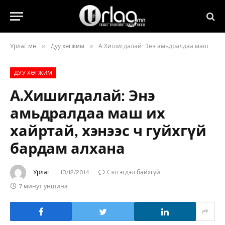
»
»
Урлаг.мн
Дуу хөгжим
А.Хишигдалай: Энэ амьдралдаа маш их хайртай, хэнээс ч гуйхгүй бардам алхана
ДУУ ХӨГЖИМ
А.Хишигдалай: Энэ
амьдралдаа маш их
хайртай, хэнээс ч гуйхгүй
бардам алхана
Урлаг
13/12/2014
Сэтгэгдэл байхгүй
7 минут уншина