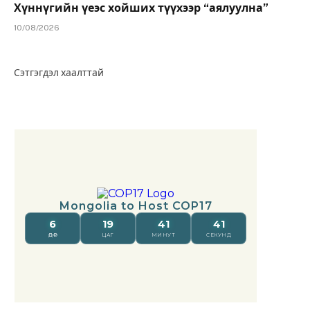
Хүннүгийн үеэс хойших түүхээр “аялуулна”
10/08/2026
Сэтгэгдэл хаалттай