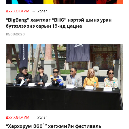
ДУУ ХӨГЖИМ
Урлаг
“BigBang” хамтлаг “BiiiG” нэртэй шинэ уран
бүтээлээ энэ сарын 19-нд цацна
10/08/2026
ДУУ ХӨГЖИМ
Урлаг
“Хархорум 360°” хөгжмийн фестиваль