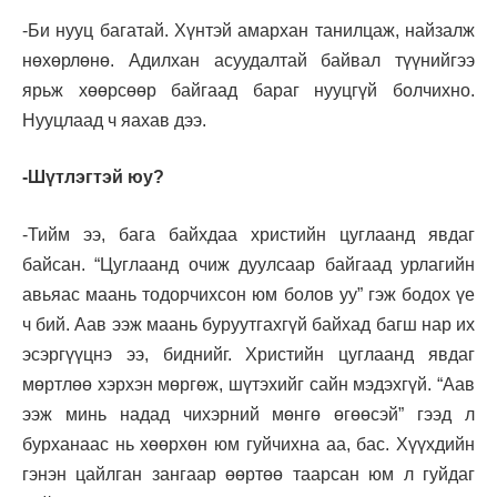
-Би нууц багатай. Хүнтэй амархан танилцаж, найзалж
нөхөрлөнө. Адилхан асуудалтай байвал түүнийгээ
ярьж хөөрсөөр байгаад бараг нууцгүй болчихно.
Нууцлаад ч яахав дээ.
-Шүтлэгтэй юу?
-Тийм ээ, бага байхдаа христийн цуглаанд явдаг
байсан. “Цуглаанд очиж дуулсаар байгаад урлагийн
авьяас маань тодорчихсон юм болов уу” гэж бодох үе
ч бий. Аав ээж маань буруутгахгүй байхад багш нар их
эсэргүүцнэ ээ, биднийг. Христийн цуглаанд явдаг
мөртлөө хэрхэн мөргөж, шүтэхийг сайн мэдэхгүй. “Аав
ээж минь надад чихэрний мөнгө өгөөсэй” гээд л
бурханаас нь хөөрхөн юм гуйчихна аа, бас. Хүүхдийн
гэнэн цайлган зангаар өөртөө таарсан юм л гуйдаг