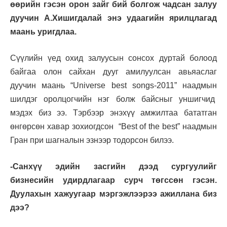
өөрийн гэсэн орон зайг бий болгож чадсан залуу
дуучин А.Хишигдалай энэ удаагийн ярилцлагад
маань уригдлаа.
Сүүлийн үед охид залуусын сонсох дуртай болоод
байгаа олон сайхан дууг амилуулсан авьяаслаг
дуучин маань “Universe best songs-2011” наадмын
шилдэг оролцогчийн нэг болж байсныг уншигчид
мэдэх биз ээ. Тэрбээр энэхүү амжилтаа бататган
өнгөрсөн хавар зохиогдсон “Best of the best” наадмын
Гран при шагналын эзнээр тодорсон билээ.
-Санхүү эдийн засгийн дээд сургуулийг
бизнесийн удирдлагаар сурч төгссөн гэсэн.
Дуулахын хажуугаар мэргэжлээрээ ажиллана биз
дээ?