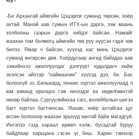
юу?
-Би Архангай аймгийн Цэцэрлэг суманд төрсөн, хоёр
ахтай. Манай аав сумын ИТХ-ын дарга, ээж маань
холбооны газрын дарга хийдэг байсан. Намайг
жаахан том болмогц аймгийн төв рүү нүүсэн гэдэг юм
билээ. Ямар ч байсан, хүүхэд нас минь Цэцэрлэг
суманд өнгөрсөн дөө. Хоёрдугаар ангид байхдаа аав
ээжийнхээ ажиллуулдаг дэлгүүрт худалдагч хийж
эхэлсэн айхтар “наймаачин” хүүхэд дээ, би. Бас
болоогүй ээ. Бильяард, теннис хүртэл ажиллуулаад л
юм юманд оролцох гэж хичээдэг их хөдөлгөөнтэй
нөхөр байлаа. Сургуулийнхаа сагс, волейболын шигээ
багт хүртэл багтчихсан. Яахав, хоёр ахтайгаа цуг
өссөн болохоор жаахан эршүүд зантай байж магадгүй.
Ингэлээ гээд хараал ерөөл хэлж, бусадтай буруу
байдлаар харьцана гэсэн үг биш. Харин тэвчээр