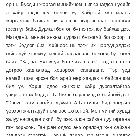
ер нь. Бусдын жаргал минийх юм шиг санагдсан үеийг
л хайр гэдэг юм болов уу. Хайртай хүн маань
жаргалтай байвал би ч гэсэн жаргаснаас ялгаагүй
гэсэн үг байх. Дурлал болгон бүтнэ гэж юу байхав дээ.
Магадгүй, миний анхны дурлал бүтээгүй болохоор л
тэгж боддог биз. Хойноос нь тэгж их чаргууцалдаж
гүйгээгүй ч юмуу, миний алдаанаас болоод бүтээгүй
байх. “За, за. Бүтэхгүй бол яахав дээ” гээд л сэтгэл
дотроо хадгалаад хоцорсон санагдана. Тэр үед
намайг гээд ирсэн бол арай өөр хандах ч байсан юм
бил үү. Харин одоо жинхэнэ хайр дурлалтайгаа
учирсан гэж боддог. Та бүхэн бараг мэдэх байлгүй дээ.
“Opozit” хамтлагийн дуучин А.Гантулга бид хоёрын
үерхэл жил гаруйн өмнөөс эхлэлтэй. Мөн миний хувьд
залуу насандаа ихийг бүтээж, олон сайхан дуу гаргана
гэж зорьсон. Ганцхан олдох энэ орчлонд хүн сайхан
амьдрах хэрэгтэй. Тэрний дараа нэр маань л үлдэх