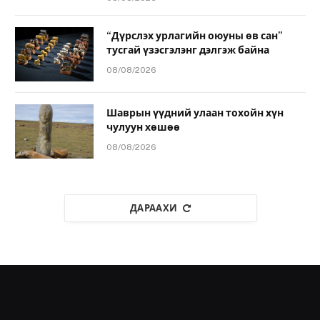
“Дүрслэх урлагийн оюуны өв сан”
тусгай үзэсгэлэнг дэлгэж байна
08/08/2026
Шаврын үүдний улаан тохойн хүн
чулуун хөшөө
08/08/2026
ДАРААХИ