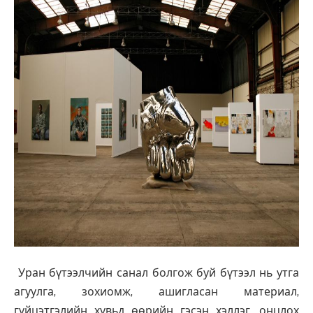
Уран бүтээлчийн санал болгож буй бүтээл нь утга
агуулга, зохиомж, ашигласан материал,
гүйцэтгэлийн хувьд өөрийн гэсэн хэллэг, онцлох