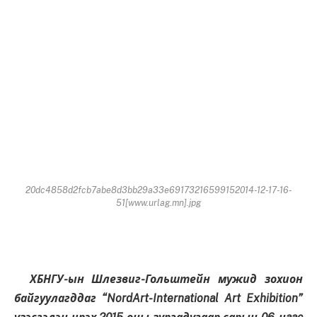
20dc4858d2fcb7abe8d3bb29a33e69173216599152014-12-17-16-
51[www.urlag.mn].jpg
ХБНГУ-ын Шлезвиг-Гольштейн мужид зохион
байгуулагддаг “NordArt-International Art Exhibition”