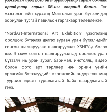
үзэсгэлэн ирэх 2015 оны зургадугаар сарын 06-нaac
аравдугаар сарын 05-ны хооронд болно.
Тус
үзэсгэлэнгийн хүрээнд Монголын уран бүтээлчдэд
зориулан тусгай павильон гаргахаар төлөвлөжээ.
“NordArt-International Art Exhibition” үзэсгэлэнд
оролцож бүтээлээ дэлгэх зураач уран бүтээлчдийг
сонгон шалгаруулах шалгаруулалт ХБНГУ-д болох
юм. Энэхүү сонгон шалгаруулалтад оролцох уран
бүтээлч нь уран зураг, баримал, инстоляц, видео
болон фото арт төрлөөр нэн орчин үеийн
урлагийн бүтээлүүдийг мэргэжлийн өндөр түвшинд
туурвиж ирсэн туршлагатай байх шаардлагатай
гэнэ.