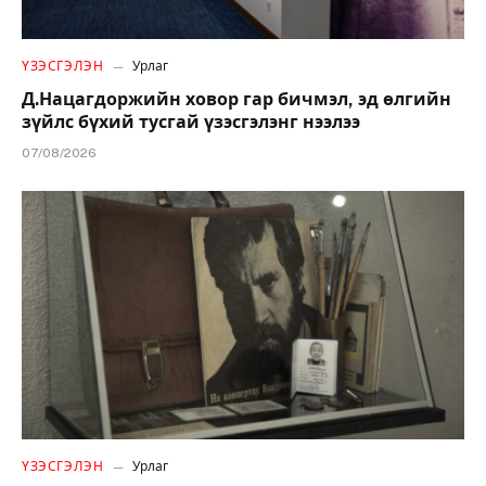
ҮЗЭСГЭЛЭН
Урлаг
Д.Нацагдоржийн ховор гар бичмэл, эд өлгийн
зүйлс бүхий тусгай үзэсгэлэнг нээлээ
07/08/2026
ҮЗЭСГЭЛЭН
Урлаг