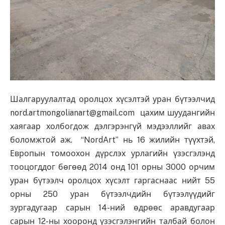
Шалгаруулалтад оролцох хүсэлтэй уран бүтээлчид
nord.artmongolianart@gmail.com
цахим шуудангийн
хаягаар холбогдож дэлгэрэнгүй мэдээллийг авах
боломжтой аж. “NordArt” нь 16 жилийн түүхтэй,
Европын томоохон дүрслэх урлагийн үзэсгэлэнд
тооцогддог бөгөөд 2014 онд 101 орны 3000 орчим
уран бүтээлч oролцох хүсэлт гаргаснаас нийт 55
орны 250 уран бүтээлчдийн бүтээлүүдийг
зургадугаар сарын 14-ний өдрөөс аравдугаар
сарын 12-ны хооронд үзэсгэлэнгийн талбай болон