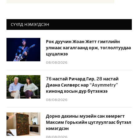
СҮҮЛД НЭМЭГДСЭН
Рок дуучин Жоан Жетт гэмтлийн
улмаас хагалгаанд орж, тоглолтуудаа
цуцалжээ
08/08/2026
76 настай Ричард Гир, 28 настай
Диана Силверс нар “Asymmetry”
кинонд хосын дүр бүтээжээ
08/08/2026
Дорно дахины музейн сан хөмрөгт
Максим Горькийн цуглуулгаас бүтээл
нэмэгдсэн
08/08/2026