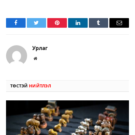
Facebook
Twitter
Pinterest
LinkedIn
Tumblr
Имэйл
Урлаг
Вэбсайт
ТӨСТЭЙ
НИЙТЛЭЛ