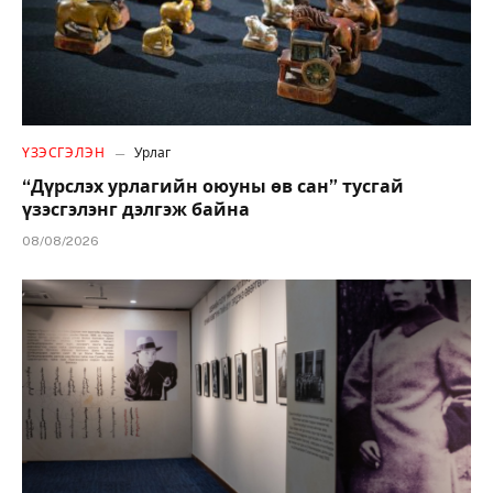
ҮЗЭСГЭЛЭН
Урлаг
“Дүрслэх урлагийн оюуны өв сан” тусгай
үзэсгэлэнг дэлгэж байна
08/08/2026