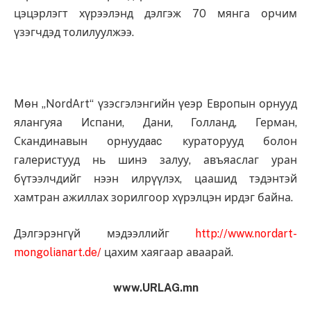
цэцэрлэгт хүрээлэнд дэлгэж 70 мянга орчим
үзэгчдэд толилуулжээ.
Mөн „NordArt“ үзэсгэлэнгийн үеэр Европын орнууд
ялангуяа Испани, Дани, Голланд, Герман,
Скандинавын орнуудaac кураторууд болон
галеристууд нь шинэ залуу, авъяаслаг уран
бүтээлчдийг нээн илрүүлэх, цаашид тэдэнтэй
хамтран ажиллах зорилгоор хүрэлцэн ирдэг байна.
Дэлгэрэнгүй мэдээллийг
http://www.nordart-
mongolianart.de/
цахи
м хаягаар аваарай.
www.URLAG.mn