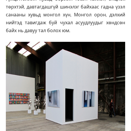
төрхтэй, давтагдашгүй шинэлэг байхаас гадна үзэл
санааны хувьд монгол хүн, Монгол орон, дэлхий
нийтэд тавигдаж буй чухал асуудлуудыг хөндсөн
байх нь давуу тал болох юм.