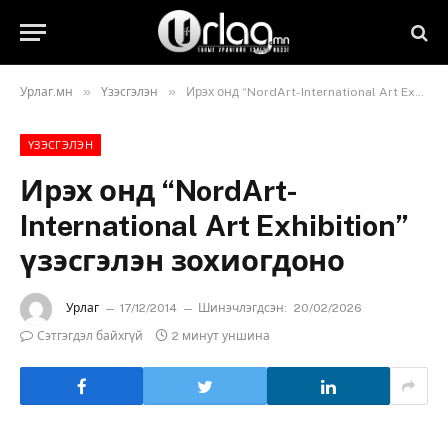
»
»
Урлаг.мн
Үзэсгэлэн
Ирэх онд “NordArt-International Art Exhibition” үзэсгэлэн зохиогдоно
ҮЗЭСГЭЛЭН
Ирэх онд “NordArt-
International Art Exhibition”
үзэсгэлэн зохиогдоно
Урлаг
17/12/2014
Шинэчлэгдсэн:
20/02/2026
Сэтгэгдэл байхгүй
2 минут уншина