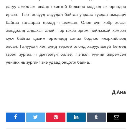
дагуу ажиллаж яваад охинтой болсноо мэдээд эх орондоо
ирсэн. Гэвч хосууд асуудал байгаа учраас тусдаа амьдарч
байгаа талаараа яриад ч амжсан. Олон хүн хоёр хосыг
амьдралд алдахыг алийг тэр гэхэв эргэж нийлээсэй хэмээн
хүсч байгаа цахим ертөнцөд санаа бодлоо илэрхийлээд
авсан. Гануухай хөл хүнд төрхөө олонд харуулаагүй бөгөөд
гэрэл зургаа ч дэлгээгүй билээ. Тэгвэл түүний жирэмсэн
үеийнх нь зургийг энэ удаад онцолж байна.
Д.Ана
Facebook
Twitter
Pinterest
LinkedIn
Tumblr
Имэйл