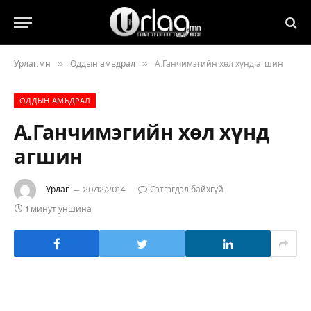
»
»
Урлаг.мн
Оддын амьдрал
А.Ганчимэгийн хөл хүнд агшин
ОДДЫН АМЬДРАЛ
А.Ганчимэгийн хөл хүнд
агшин
Урлаг
20/12/2014
Сэтгэгдэл байхгүй
1 минут уншина