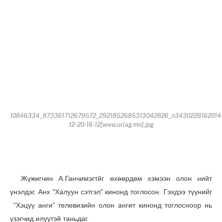
10846334_973361712679572_2921852685313042826_n3430228162014
12-20-16-12[www.urlag.mn].jpg
Жүжигчин А.Ганчимэгтйг өхөөрдөм хэмээн олон нийт
үнэлдэг. Анх "Халуун сэтгэл" кинонд тоглосон. Гэхдээ түүнийг
“Хэцүү анги” телевизийн олон ангит кинонд тоглосноор нь
үзэгчид илүүтэй таньдаг.