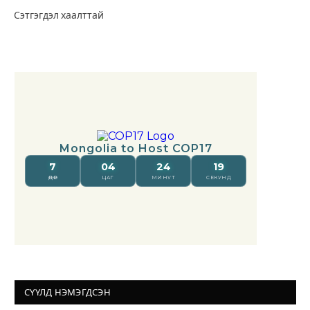
Сэтгэгдэл хаалттай
СҮҮЛД НЭМЭГДСЭН