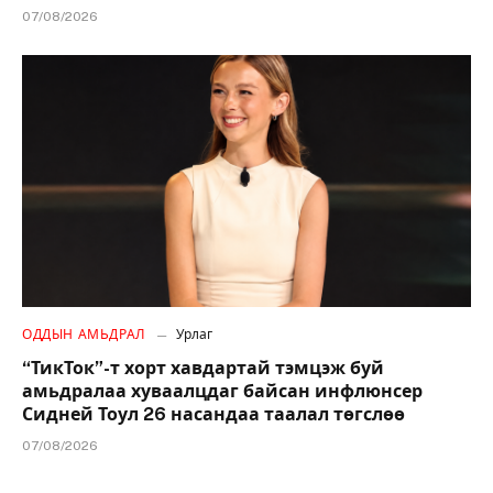
07/08/2026
ОДДЫН АМЬДРАЛ
Урлаг
“ТикТок”-т хорт хавдартай тэмцэж буй
амьдралаа хуваалцдаг байсан инфлюнсер
Сидней Тоул 26 насандаа таалал төгслөө
07/08/2026