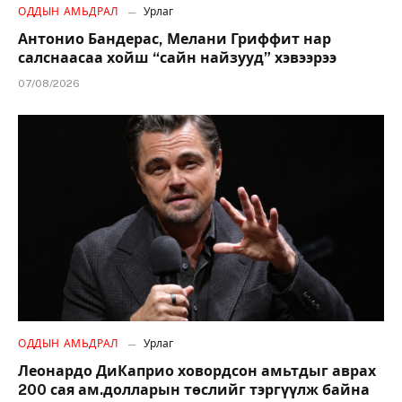
ОДДЫН АМЬДРАЛ
Урлаг
Антонио Бандерас, Мелани Гриффит нар
салснаасаа хойш “сайн найзууд” хэвээрээ
07/08/2026
ОДДЫН АМЬДРАЛ
Урлаг
Леонардо ДиКаприо ховордсон амьтдыг аврах
200 сая ам.долларын төслийг тэргүүлж байна