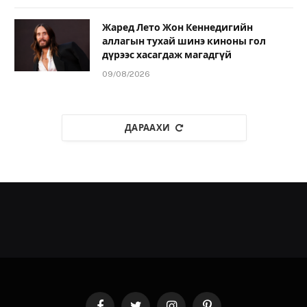
Жаред Лето Жон Кеннедигийн
аллагын тухай шинэ киноны гол
дүрээс хасагдаж магадгүй
09/08/2026
ДАРААХИ