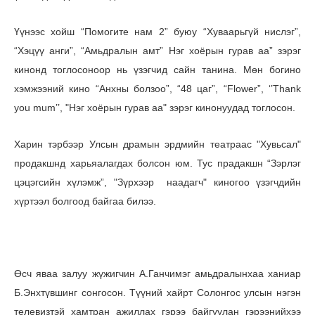
Үүнээс хойш “Помогите нам 2” буюу “Хуваарьгүй нислэг”,
“Хэцүү анги”, “Амьдралын амт” Нэг хоёрын гурав аа” зэрэг
кинонд тоглосоноор нь үзэгчид сайн танина. Мөн богино
хэмжээний кино “Анхны болзоо”, “48 цаг”, “Flower”, ‘’Thank
you mum’’, "Нэг хоёрын гурав аа" зэрэг кинонуудад тоглосон.
Харин тэрбээр Улсын драмын эрдмийн театраас "Хувьсал"
продакшнд харьяалагдах болсон юм. Тус прадакшн “Зэрлэг
цэцэгсийн хүлэмж”, "Зүрхээр наадагч" киногоо үзэгчдийн
хүртээл болгоод байгаа билээ.
Өсч яваа залуу жүжигчин А.Ганчимэг амьдралынхаа ханиар
Б.Энхтүвшинг сонгосон. Түүний хайрт Солонгос улсын нэгэн
телевизтэй хамтран ажиллах гэрээ байгуулан гэрээнийхээ