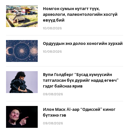
Номгон сумын нутагт түүх,
археологи, палеонтологийн хосгүй
өвүүд бий
10/08/2026
Ордуудын энэ долоо хоногийн зурхай
10/08/2026
Вупи Голдберг “Бусад хүмүүсийн
татгалзсан бүх дүрийг надад өгөөч”
гэдэг байснаа ярив
09/08/2026
Илон Маск AI-аар “Одиссей” киног
бүтээнэ гэв
09/08/2026