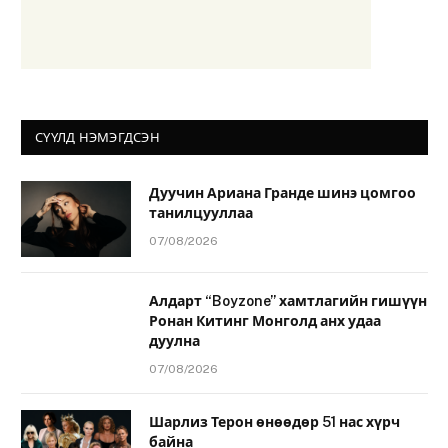
СҮҮЛД НЭМЭГДСЭН
Дуучин Ариана Гранде шинэ цомгоо
танилцууллаа
07/08/2026
Алдарт “Boyzone” хамтлагийн гишүүн
Ронан Китинг Монголд анх удаа
дуулна
07/08/2026
Шарлиз Терон өнөөдөр 51 нас хүрч
байна