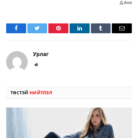
Д.Ана
Facebook
Twitter
Pinterest
LinkedIn
Tumblr
Имэйл
Урлаг
Вэбсайт
ТӨСТЭЙ
НИЙТЛЭЛ