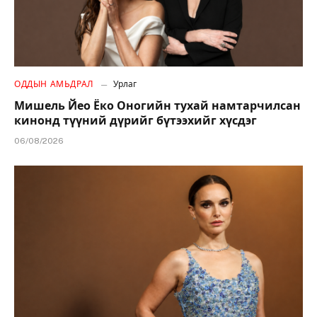
ОДДЫН АМЬДРАЛ
Урлаг
Мишель Йео Ёко Оногийн тухай намтарчилсан
кинонд түүний дүрийг бүтээхийг хүсдэг
06/08/2026