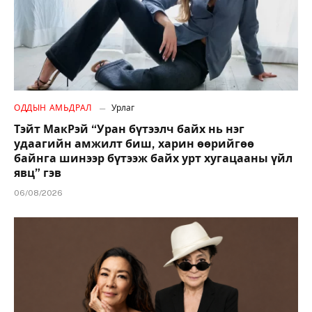
ОДДЫН АМЬДРАЛ
Урлаг
Тэйт МакРэй “Уран бүтээлч байх нь нэг
удаагийн амжилт биш, харин өөрийгөө
байнга шинээр бүтээж байх урт хугацааны үйл
явц” гэв
06/08/2026