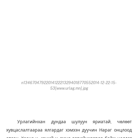
n13467047922014122213294018770552014-12-22-15-
53[www.urlag.mn].jpg
Урлагийнхан дундаа шулуун яриатай, чөлөөт
хувцаслалтаараа ялгардаг хэмээн дуучин Нараг онцлоод