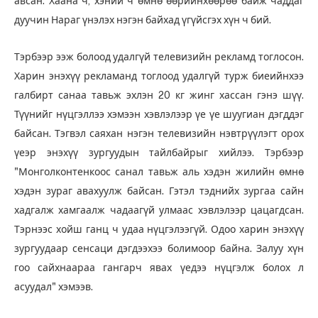
авсан. Хаана ч, хэний ч өмнө өөрийнхөөрөө байж чаддаг
дуучин Нараг үнэлэх нэгэн байхад үгүйсгэх хүн ч бий.
Тэрбээр ээж болоод удалгүй телевизийн рекламд тоглосон.
Харин энэхүү рекламанд тоглоод удалгүй турж биеийнхээ
галбирт санаа тавьж эхлэн 20 кг жинг хассан гэнэ шүү.
Түүнийг нүцгэллээ хэмээн хэвлэлээр үе үе шуугиан дэгддэг
байсан. Тэгвэл саяхан нэгэн телевизийн нэвтрүүлэгт орох
үеэр энэхүү зургуудын тайлбайрыг хийлээ. Тэрбээр
"Монголконтенкоос санал тавьж аль хэдэн жилийн өмнө
хэдэн зураг авахуулж байсан. Гэтэл тэднийх зургаа сайн
хадгалж хамгаалж чадаагүй улмаас хэвлэлээр цацагдсан.
Тэрнээс хойш ганц ч удаа нүцгэлээгүй. Одоо харин энэхүү
зургуудаар сенсаци дэгдээхээ болимоор байна. Залуу хүн
гоо сайхнаараа гангарч явах үедээ нүцгэлж болох л
асуудал" хэмээв.