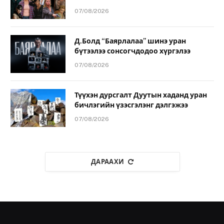
07/08/2026
Д.Болд “Баярлалаа” шинэ уран
бүтээлээ сонсогчдодоо хүргэлээ
07/08/2026
Түүхэн дурсгалт Дуутын хаданд уран
бичлэгийн үзэсгэлэнг дэлгэжээ
07/08/2026
ДАРААХИ