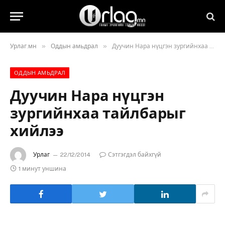
»
»
Урлаг.мн
Оддын амьдрал
Дуучин Нара нүцгэн зургийнхаа тайлбарыг хийлээ
ОДДЫН АМЬДРАЛ
Дуучин Нара нүцгэн
зургийнхаа тайлбарыг
хийлээ
Урлаг
22/12/2014
Сэтгэгдэл байхгүй
1 минут уншина