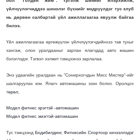
бол
"Голден жим". Үргэлж шинийг илэрхийлж,
үйлчүүлэгчиддээ шинэлэг бүхнийг мэдрүүлдэг тус клуб
нь дөрвөн салбартай үйл ажиллагаагаа явуулж байгаа
билээ.
Үйл ажиллагаагаа өргөжүүлэн үйлчлүүлэгчдийнхээ тав тухыг
хангаж, олон уралдааныг зарлан ялагчдад авто машин
бэлэглэдэг. Тэгвэл ээлжит тэмцээнээ зарлалаа.
Энэ удаагийн уралдаан нь "Сонирхогчдын Мисс Мистер"-ийг
шалгаруулах юм. Ялагч автомашины эзэн болно. Оролцох
т
өрөл,
Модел фитнес эрэгтэй -автомашин
Модел фитнес эмэгтэй-автомашин
Тус тэмцээнд
Бодибилдинг, Фитнесийн Спортоор хичээллэдэг