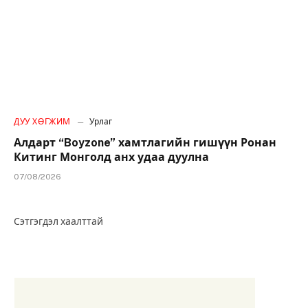
ДУУ ХӨГЖИМ
Урлаг
Алдарт “Boyzone” хамтлагийн гишүүн Ронан
Китинг Монголд анх удаа дуулна
07/08/2026
Сэтгэгдэл хаалттай