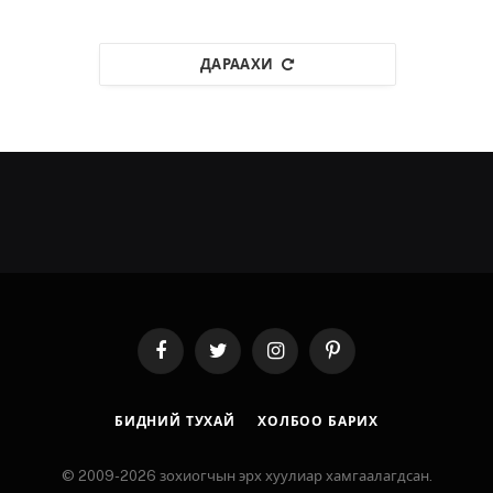
ДАРААХИ
Facebook
Twitter
Instagram
Pinterest
БИДНИЙ ТУХАЙ
ХОЛБОО БАРИХ
© 2009-2026 зохиогчын эрх хуулиар хамгаалагдсан.