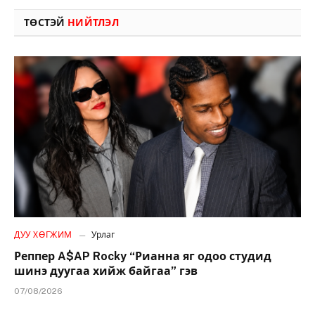
ТӨСТЭЙ
НИЙТЛЭЛ
ДУУ ХӨГЖИМ
Урлаг
Реппер A$AP Rocky “Рианна яг одоо студид
шинэ дуугаа хийж байгаа” гэв
07/08/2026