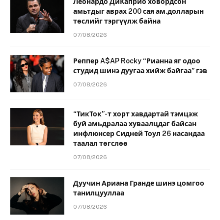
Леонардо ДиКаприо ховордсон
амьтдыг аврах 200 сая ам.долларын
төслийг тэргүүлж байна
07/08/2026
Реппер A$AP Rocky “Рианна яг одоо
студид шинэ дуугаа хийж байгаа” гэв
07/08/2026
“ТикТок”-т хорт хавдартай тэмцэж
буй амьдралаа хуваалцдаг байсан
инфлюнсер Сидней Тоул 26 насандаа
таалал төгслөө
07/08/2026
Дуучин Ариана Гранде шинэ цомгоо
танилцууллаа
07/08/2026