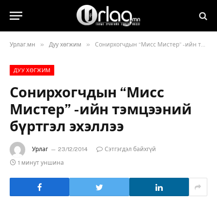
»
»
Урлаг.мн
Дуу хөгжим
Сонирхогчдын “Мисс Мистер” -ийн тэмцээний бүртгэл эхэллээ
ДУУ ХӨГЖИМ
Сонирхогчдын “Мисс
Мистер” -ийн тэмцээний
бүртгэл эхэллээ
Урлаг
23/12/2014
Сэтгэгдэл байхгүй
1 минут уншина