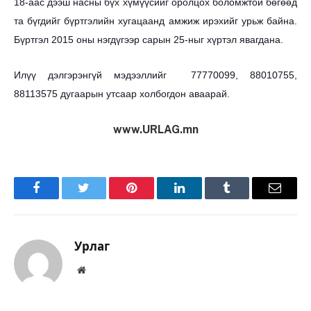
18-аас дээш насны бүх хүмүүсийг оролцох боломжтой бөгөөд
та бүгдийг бүртгэлийн хугацаанд амжиж ирэхийг урьж байна.
Бүртгэл 2015 оны нэгдүгээр сарын 25-ныг хүртэл явагдана.
Илүү дэлгэрэнгүй мэдээллийг 77770099, 88010755,
88113575 дугаарын утсаар холбогдон аваарай.
www.URLAG.mn
Facebook
Twitter
Pinterest
LinkedIn
Tumblr
Имэйл
Урлаг
Вэбсайт