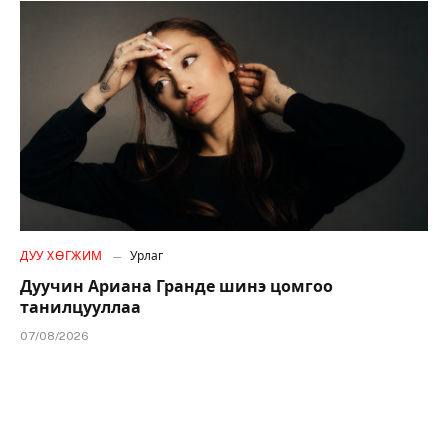
ДУУ ХӨГЖИМ
Урлаг
Дуучин Ариана Гранде шинэ цомгоо
танилцууллаа
07/08/2026