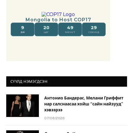
СҮҮЛД НЭМЭГДСЭН
Антонио Бандерас, Мелани Гриффит
нар салснаасаа хойш “сайн найзууд”
хэвээрээ
07/08/2026