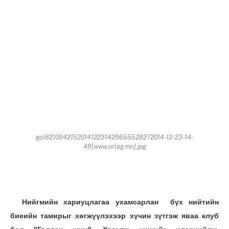
gol821094215201412231429655528272014-12-23-14-
49[www.urlag.mn].jpg
Нийгмийн хариуцлагаа ухамсарлан бүх нийтийн
биеийн тамирыг хөгжүүлэхээр хүчин зүтгэж яваа клуб