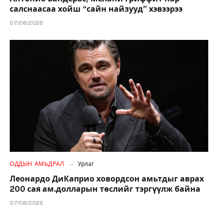
салснаасаа хойш “сайн найзууд” хэвээрээ
07/08/2026
ОДДЫН АМЬДРАЛ
Урлаг
Леонардо ДиКаприо ховордсон амьтдыг аврах
200 сая ам.долларын төслийг тэргүүлж байна
07/08/2026