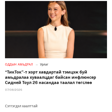
ОДДЫН АМЬДРАЛ
Урлаг
“ТикТок”-т хорт хавдартай тэмцэж буй
амьдралаа хуваалцдаг байсан инфлюнсер
Сидней Тоул 26 насандаа таалал төгслөө
07/08/2026
Сэтгэгдэл хаалттай