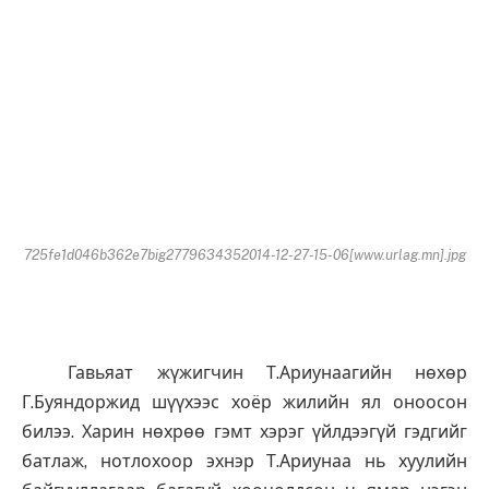
725fe1d046b362e7big2779634352014-12-27-15-06[www.urlag.mn].jpg
Гавьяат жүжигчин Т.Ариунаагийн нөхөр
Г.Буяндоржид шүүхээс хоёр жилийн ял оноосон
билээ. Харин нөхрөө гэмт хэрэг үйлдээгүй гэдгийг
батлаж, нотлохоор эхнэр Т.Ариунаа нь хуулийн