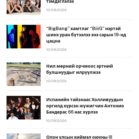
тэмдэглэлээ
10/08/2026
“BigBang” хамтлаг “BiiiG” нэртэй
шинэ уран бүтээлээ энэ сарын 19-нд
цацна
10/08/2026
Нил мөрний орчмоос эртний
булшнуудыг илрүүлжээ
10/08/2026
Испанийн тайзнаас Холливуудын
оргилд хүрсэн жүжигчин Антонио
Бандерас 66 нас хүрлээ
10/08/2026
Олон улсын хиймэл оюуны III