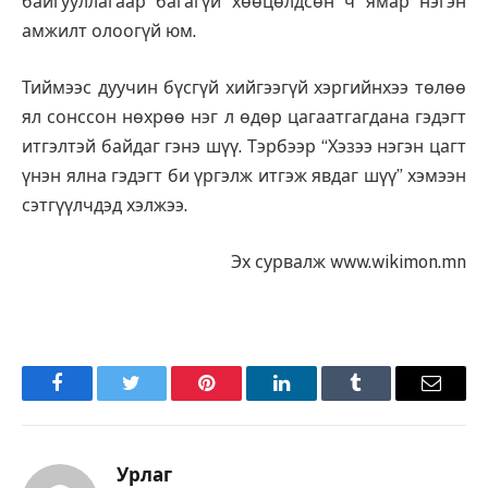
байгууллагаар багагүй хөөцөлдсөн ч ямар нэгэн
амжилт олоогүй юм.
Тиймээс дуучин бүсгүй хийгээгүй хэргийнхээ төлөө
ял сонссон нөхрөө нэг л өдөр цагаатгагдана гэдэгт
итгэлтэй байдаг гэнэ шүү. Тэрбээр “Хэзээ нэгэн цагт
үнэн ялна гэдэгт би үргэлж итгэж явдаг шүү” хэмээн
сэтгүүлчдэд хэлжээ.
Эх сурвалж www.wikimon.mn
Facebook
Twitter
Pinterest
LinkedIn
Tumblr
Имэйл
Урлаг