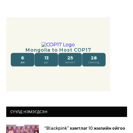
СҮҮЛД НЭМЭГДСЭН
“Blackpink” хамтлаг 10 жилийн ойгоо