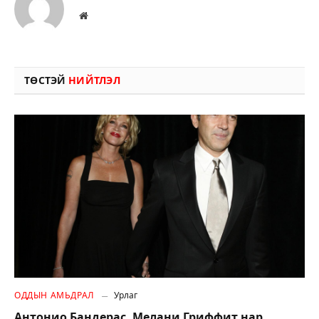
Вэбсайт
ТӨСТЭЙ
НИЙТЛЭЛ
ОДДЫН АМЬДРАЛ
Урлаг
Антонио Бандерас, Мелани Гриффит нар