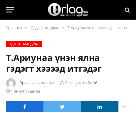
»
»
Урлаг.мн
Оддын амьдрал
Т.Ариунаа үнэн ялна гэдэгт хэзээд итгэдэг
ОДДЫН АМЬДРАЛ
Т.Ариунаа үнэн ялна
гэдэгт хэзээд итгэдэг
Урлаг
27/12/2014
Сэтгэгдэл байхгүй
1 минут уншина