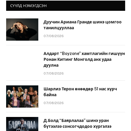
СҮҮЛД НЭМЭГДСЭН
Дуучин Ариана Гранде шинэ цомгоо
танилцууллаа
07/08/2026
Алдарт “Boyzone” хамтлагийн гишүүн
Ронан Китинг Монголд анх удаа
дуулна
07/08/2026
Шарлиз Терон өнөөдөр 51 нас хүрч
байна
07/08/2026
Д.Болд “Баярлалаа” шинэ уран
бүтээлээ сонсогчдодоо хүргэлээ