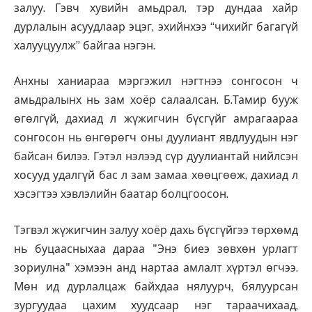
залуу. Гэвч хувийн амьдрал, тэр дундаа хайр
дурлалын асуудлаар эцэг, эхийнхээ “чихийг багагүй
халууцуулж” байгаа нэгэн.
Анхны ханиараа мэргэжил нэгтнээ сонгосон ч
амьдралынх нь зам хоёр салаалсан. Б.Тамир бууж
өгөлгүй, дахиад л жүжигчин бүсгүйг амрагаараа
сонгосон нь өнгөрөгч оны дуулиант явдлуудын нэг
байсан билээ. Гэтэл нэлээд сүр дуулиантай нийлсэн
хосууд удалгүй бас л зам замаа хөөцгөөж, дахиад л
хэсэгтээ хэвлэлийн баатар болцгоосон.
Тэгвэл жүжигчин залуу хоёр дахь бүсгүйгээ төрхөмд
нь буцаасныхаа дараа "Энэ биеэ зөвхөн урлагт
зориулна" хэмээн анд нартаа амлалт хүртэл өгчээ.
Мөн ид дурлалцаж байхдаа нялуурч, бялуурсан
зургуудаа цахим хуудсаар нэг тараачихаад,