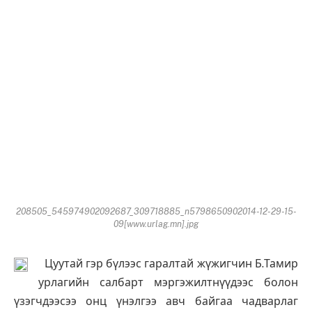
208505_545974902092687_309718885_n5798650902014-12-29-15-
09[www.urlag.mn].jpg
Цуутай гэр бүлээс гаралтай жүжигчин Б.Тамир
урлагийн салбарт мэргэжилтнүүдээс болон
үзэгчдээсээ онц үнэлгээ авч байгаа чадварлаг