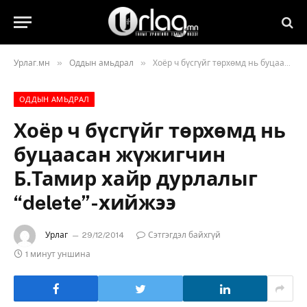
»
»
Урлаг.мн
Оддын амьдрал
Хоёр ч бүсгүйг төрхөмд нь буцаасан жүжигчин Б.Тамир хайр дурлалыг “delete”-хийжээ
ОДДЫН АМЬДРАЛ
Хоёр ч бүсгүйг төрхөмд нь
буцаасан жүжигчин
Б.Тамир хайр дурлалыг
“delete”-хийжээ
Урлаг
29/12/2014
Сэтгэгдэл байхгүй
1 минут уншина