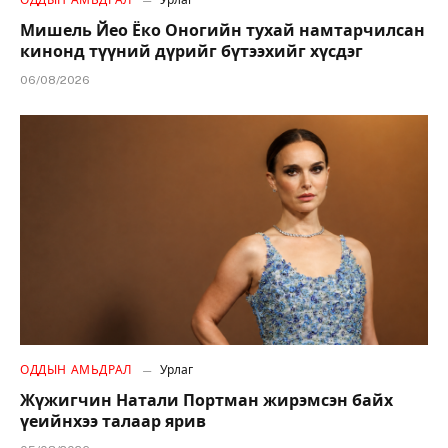
ОДДЫН АМЬДРАЛ
Урлаг
Мишель Йео Ёко Оногийн тухай намтарчилсан
кинонд түүний дүрийг бүтээхийг хүсдэг
06/08/2026
ОДДЫН АМЬДРАЛ
Урлаг
Жүжигчин Натали Портман жирэмсэн байх
үеийнхээ талаар ярив