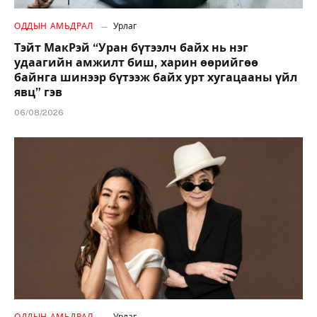
ОДДЫН АМЬДРАЛ
Урлаг
Тэйт МакРэй “Уран бүтээлч байх нь нэг
удаагийн амжилт биш, харин өөрийгөө
байнга шинээр бүтээж байх урт хугацааны үйл
явц” гэв
06/08/2026