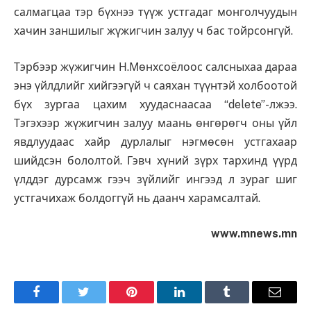
салмагцаа тэр бүхнээ түүж устгадаг монголчуудын
хачин заншилыг жүжигчин залуу ч бас тойрсонгүй.
Тэрбээр жүжигчин Н.Мөнхсоёлоос салсныхаа дараа
энэ үйлдлийг хийгээгүй ч саяхан түүнтэй холбоотой
бүх зургаа цахим хуудаснаасаа “delete”-лжээ.
Тэгэхээр жүжигчин залуу маань өнгөрөгч оны үйл
явдлуудаас хайр дурлалыг нэгмөсөн устгахаар
шийдсэн бололтой. Гэвч хүний зүрх тархинд үүрд
үлддэг дурсамж гээч зүйлийг ингээд л зураг шиг
устгачихаж болдоггүй нь даанч харамсалтай.
www.mnews.mn
Facebook
Twitter
Pinterest
LinkedIn
Tumblr
Имэйл