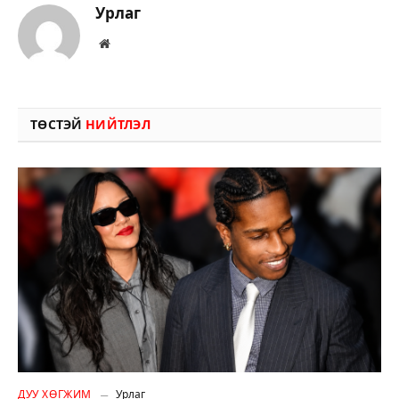
Урлаг
Вэбсайт
ТӨСТЭЙ
НИЙТЛЭЛ
ДУУ ХӨГЖИМ
Урлаг