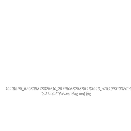
10401998_620808378025610_2971806828886463043_n7640931032014
12-31-14-50[www.urlag.mn].jpg