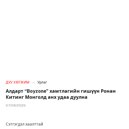
ДУУ ХӨГЖИМ
Урлаг
Алдарт “Boyzone” хамтлагийн гишүүн Ронан
Китинг Монголд анх удаа дуулна
07/08/2026
Сэтгэгдэл хаалттай