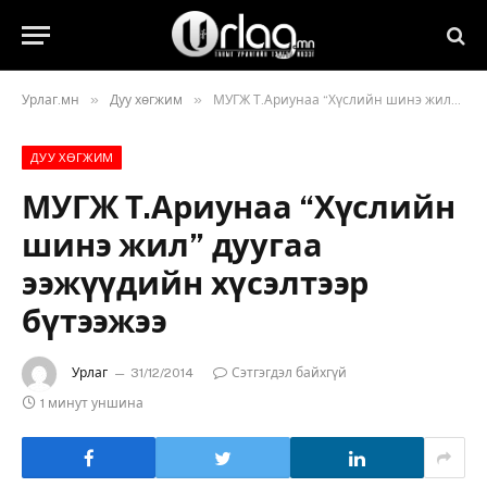
»
»
Урлаг.мн
Дуу хөгжим
МУГЖ Т.Ариунаа “Хүслийн шинэ жил” дуугаа ээжүүдийн хүсэлтээр бүтээжээ
ДУУ ХӨГЖИМ
МУГЖ Т.Ариунаа “Хүслийн
шинэ жил” дуугаа
ээжүүдийн хүсэлтээр
бүтээжээ
Урлаг
31/12/2014
Сэтгэгдэл байхгүй
1 минут уншина