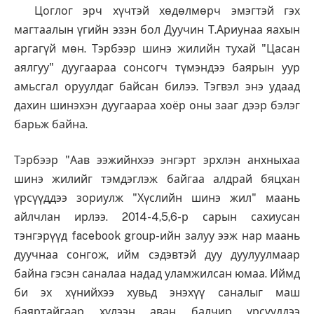
Цоглог эрч хүчтэй хөдөлмөрч эмэгтэй гэх
магтаалын үгийн эзэн бол Дуучин Т.Ариунаа яахын
аргагүй мөн. Тэрбээр шинэ жилийн тухай "Цасан
аялгуу" дуугаараа сонсогч түмэндээ баярын уур
амьсгал оруулдаг байсан билээ. Тэгвэл энэ удаад
дахин шинэхэн дуугаараа хоёр оны зааг дээр бэлэг
барьж байна.
Тэрбээр "Аав ээжийнхээ энгэрт эрхлэн анхныхаа
шинэ жилийг тэмдэглэж байгаа алдрай бяцхан
үрсүүддээ зориулж "Хүслийн шинэ жил" маань
айлчлан ирлээ. 2014-4,5,6-р сарын сахиусан
тэнгэрүүд facebook group-ийн залуу ээж нар маань
дуучнаа сонгож, ийм сэдэвтэй дуу дуулуулмаар
байна гэсэн саналаа надад уламжилсан юмаа. Иймд
би эх хүнийхээ хувьд энэхүү саналыг маш
баяртайгаар хүлээн аван балчир үрсүүддээ