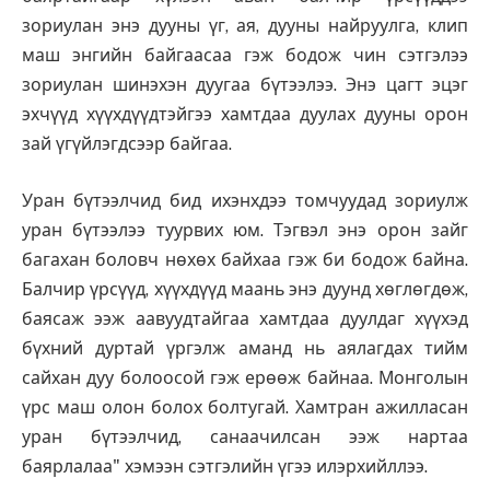
зориулан энэ дууны үг, ая, дууны найруулга, клип
маш энгийн байгаасаа гэж бодож чин сэтгэлээ
зориулан шинэхэн дуугаа бүтээлээ. Энэ цагт эцэг
эхчүүд хүүхдүүдтэйгээ хамтдаа дуулах дууны орон
зай үгүйлэгдсээр байгаа.
Уран бүтээлчид бид ихэнхдээ томчуудад зориулж
уран бүтээлээ туурвих юм. Тэгвэл энэ орон зайг
багахан боловч нөхөх байхаа гэж би бодож байна.
Балчир үрсүүд, хүүхдүүд маань энэ дуунд хөглөгдөж,
баясаж ээж аавуудтайгаа хамтдаа дуулдаг хүүхэд
бүхний дуртай үргэлж аманд нь аялагдах тийм
сайхан дуу болоосой гэж ерөөж байнаа. Монголын
үрс маш олон болох болтугай. Хамтран ажилласан
уран бүтээлчид, санаачилсан ээж нартаа
баярлалаа" хэмээн сэтгэлийн үгээ илэрхийллээ.