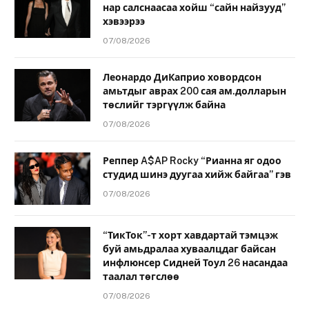
нар салснаасаа хойш “сайн найзууд”
хэвээрээ
07/08/2026
Леонардо ДиКаприо ховордсон
амьтдыг аврах 200 сая ам.долларын
төслийг тэргүүлж байна
07/08/2026
Реппер A$AP Rocky “Рианна яг одоо
студид шинэ дуугаа хийж байгаа” гэв
07/08/2026
“ТикТок”-т хорт хавдартай тэмцэж
буй амьдралаа хуваалцдаг байсан
инфлюнсер Сидней Тоул 26 насандаа
таалал төгслөө
07/08/2026