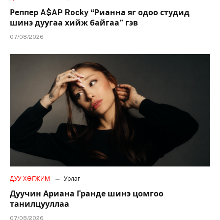
Реппер A$AP Rocky “Рианна яг одоо студид
шинэ дуугаа хийж байгаа” гэв
07/08/2026
ДУУ ХӨГЖИМ
Урлаг
Дуучин Ариана Гранде шинэ цомгоо
танилцууллаа
07/08/2026