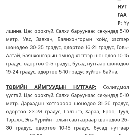
НУТ
ГАА
Р:
Үү
лшинэ. Цас орохгүй. Салхи баруунаас секундэд 5-10
метр. Увс, Завхан, Баянхонгорын хойд хэсгээр
шөнөдөө 30-35 градус, өдөртөө 16-21 градус, Говь-
Алтай, Баянхонгорын өмнөд хэсгээр шөнөдөө 10-15
градус, өдөртөө 0-5 градус, бусад нутгаар шөнөдөө
19-24 градус, өдөртөө 5-10 градус хүйтэн байна.
ТӨВИЙН АЙМГУУДЫН НУТГААР:
Солигдмол
үүлтэй. Цас орохгүй. Салхи баруунаас секундэд 5-10
метр. Дархадын хотгороор шөнөдөө 31-36 градус,
өдөртөө 23-28 градус, Сэлэнгэ, Хараа, Ерөө, Туул,
Тэрэлж, Эгь-Үүрийн голын сав газраар шөнөдөө 25-
30 градус, өдөртөө 10-15 градус, бусад нутгаар