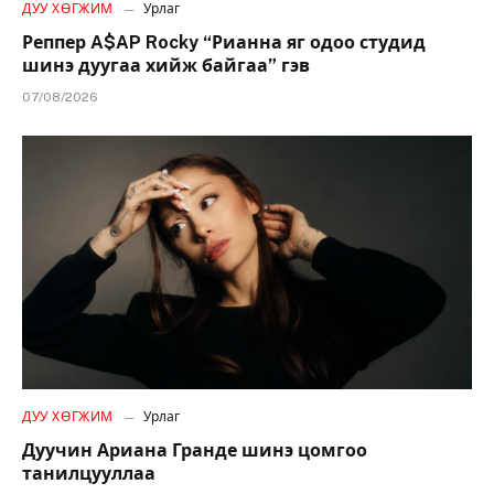
ДУУ ХӨГЖИМ
Урлаг
Реппер A$AP Rocky “Рианна яг одоо студид
шинэ дуугаа хийж байгаа” гэв
07/08/2026
ДУУ ХӨГЖИМ
Урлаг
Дуучин Ариана Гранде шинэ цомгоо
танилцууллаа