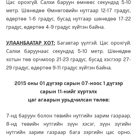
Цас орохгүй. Салхи баруун өмнөөс секундэд 5-10
метр. Шөнөдөө Өмнөговийн нутгаар 12-17 градус,
өдөртөө 1-6 градус, бусад нутгаар шөнөдөө 17-22
градус, өдөртөө 4-9 градус хүйтэн байна.
УЛААНБААТАР ХОТ:
Багавтар үүлтэй. Цас орохгүй.
Салхи баруунаас секундэд 5-10 метр. Шөнөдөө
хотын төв орчмоор 21-23 градус, бусад хэсгээр 27-
29 градус, өдөртөө 9-11 градус хүйтэн байна.
2015 оны 01 дүгээр сарын 07-ноос 1 дүгээр
сарын 11-нийг хүртэлх
цаг агаарын урьдчилсан төлөв:
7-нд баруун болон төвийн нутгийн зарим газраар,
8-нд төвийн нутгийн зүүн хэсэг, зүүн зүгийн
нутгийн зарим газраар бага зэргийн цас орно.