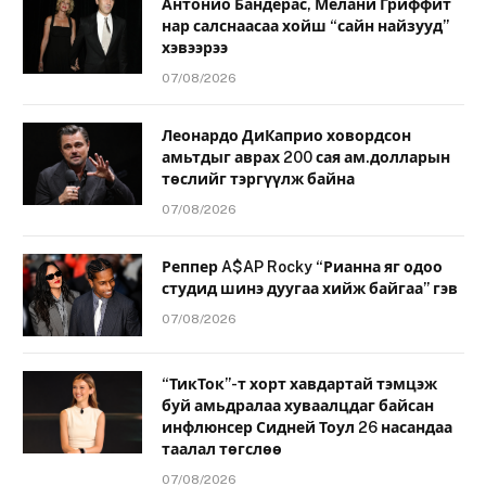
Антонио Бандерас, Мелани Гриффит
нар салснаасаа хойш “сайн найзууд”
хэвээрээ
07/08/2026
Леонардо ДиКаприо ховордсон
амьтдыг аврах 200 сая ам.долларын
төслийг тэргүүлж байна
07/08/2026
Реппер A$AP Rocky “Рианна яг одоо
студид шинэ дуугаа хийж байгаа” гэв
07/08/2026
“ТикТок”-т хорт хавдартай тэмцэж
буй амьдралаа хуваалцдаг байсан
инфлюнсер Сидней Тоул 26 насандаа
таалал төгслөө
07/08/2026