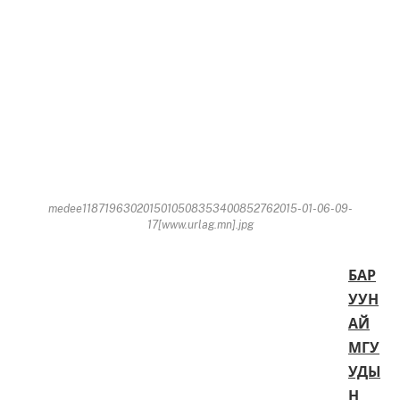
medee1187196302015010508353400852762015-01-06-09-
17[www.urlag.mn].jpg
БАР
УУН
АЙ
МГУ
УДЫ
Н