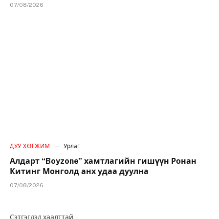
07/08/2026
ДУУ ХӨГЖИМ
Урлаг
Алдарт “Boyzone” хамтлагийн гишүүн Ронан
Китинг Монголд анх удаа дуулна
07/08/2026
Сэтгэгдэл хаалттай