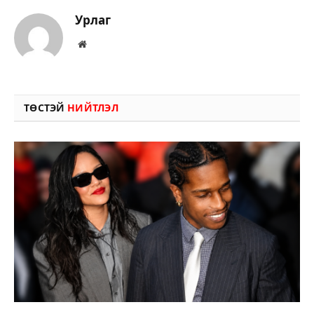
Урлаг
Вэбсайт
ТӨСТЭЙ
НИЙТЛЭЛ