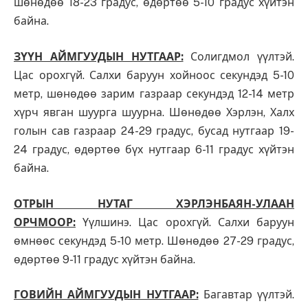
шөнөдөө 18-23 градус, өдөртөө 5-10 градус хүйтэн
байна.
ЗҮҮН АЙМГУУДЫН НУТГААР:
Солигдмол үүлтэй.
Цас орохгүй. Салхи баруун хойноос секундэд 5-10
метр, шөнөдөө зарим газраар секундэд 12-14 метр
хүрч явган шуурга шуурна. Шөнөдөө Хэрлэн, Халх
голын сав газраар 24-29 градус, бусад нутгаар 19-
24 градус, өдөртөө бүх нутгаар 6-11 градус хүйтэн
байна.
ОТРЫН НУТАГ ХЭРЛЭНБАЯН-УЛААН
ОРЧМООР:
Үүлшинэ. Цас орохгүй. Салхи баруун
өмнөөс секундэд 5-10 метр. Шөнөдөө 27-29 градус,
өдөртөө 9-11 градус хүйтэн байна.
ГОВИЙН АЙМГУУДЫН НУТГААР:
Багавтар үүлтэй.