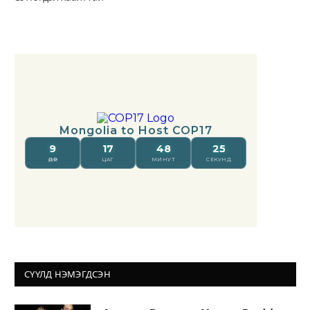
СҮҮЛД НЭМЭГДСЭН