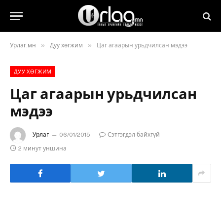
»
»
Урлаг.мн
Дуу хөгжим
Цаг агаарын урьдчилсан мэдээ
ДУУ ХӨГЖИМ
Цаг агаарын урьдчилсан
мэдээ
Урлаг
06/01/2015
Сэтгэгдэл байхгүй
2 минут уншина