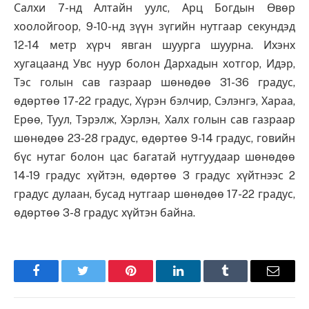
Салхи 7-нд Алтайн уулс, Арц Богдын Өвөр
хоолойгоор, 9-10-нд зүүн зүгийн нутгаар секундэд
12-14 метр хүрч явган шуурга шуурна. Ихэнх
хугацаанд Увс нуур болон Дархадын хотгор, Идэр,
Тэс голын сав газраар шөнөдөө 31-36 градус,
өдөртөө 17-22 градус, Хүрэн бэлчир, Сэлэнгэ, Хараа,
Ерөө, Туул, Тэрэлж, Хэрлэн, Халх голын сав газраар
шөнөдөө 23-28 градус, өдөртөө 9-14 градус, говийн
бүс нутаг болон цас багатай нутгуудаар шөнөдөө
14-19 градус хүйтэн, өдөртөө 3 градус хүйтнээс 2
градус дулаан, бусад нутгаар шөнөдөө 17-22 градус,
өдөртөө 3-8 градус хүйтэн байна.
Facebook
Twitter
Pinterest
LinkedIn
Tumblr
Имэйл