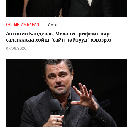
ОДДЫН АМЬДРАЛ
Урлаг
Антонио Бандерас, Мелани Гриффит нар
салснаасаа хойш “сайн найзууд” хэвээрээ
07/08/2026