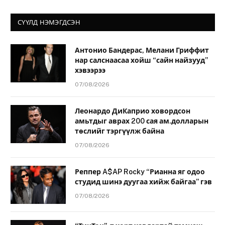
СҮҮЛД НЭМЭГДСЭН
Антонио Бандерас, Мелани Гриффит
нар салснаасаа хойш “сайн найзууд”
хэвээрээ
07/08/2026
Леонардо ДиКаприо ховордсон
амьтдыг аврах 200 сая ам.долларын
төслийг тэргүүлж байна
07/08/2026
Реппер A$AP Rocky “Рианна яг одоо
студид шинэ дуугаа хийж байгаа” гэв
07/08/2026