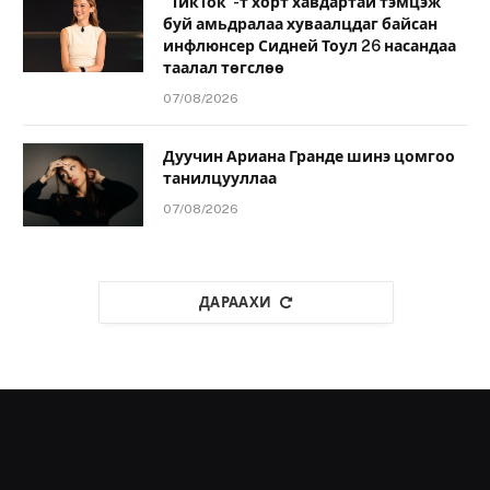
“ТикТок”-т хорт хавдартай тэмцэж
буй амьдралаа хуваалцдаг байсан
инфлюнсер Сидней Тоул 26 насандаа
таалал төгслөө
07/08/2026
Дуучин Ариана Гранде шинэ цомгоо
танилцууллаа
07/08/2026
ДАРААХИ