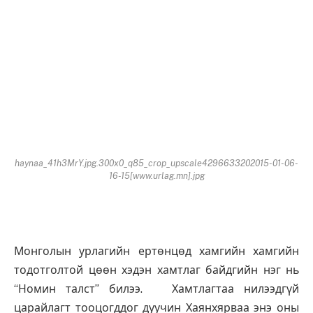
haynaa_41h3MrY.jpg.300x0_q85_crop_upscale4296633202015-01-06-
16-15[www.urlag.mn].jpg
Монголын урлагийн ертөнцөд хамгийн хамгийн
тодотголтой цөөн хэдэн хамтлаг байдгийн нэг нь
“Номин талст” билээ. Хамтлагтаа нилээдгүй
царайлагт тооцогддог дуучин Хаянхярваа энэ оны