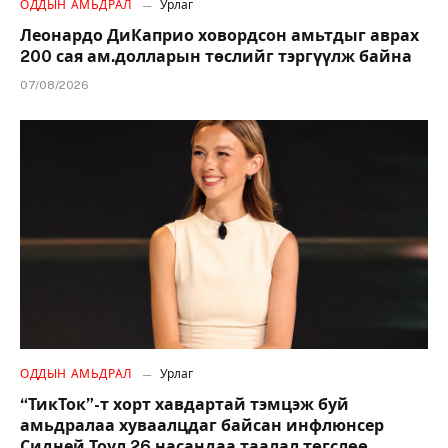
ОДДЫН АМЬДРАЛ
Урлаг
Леонардо ДиКаприо ховордсон амьтдыг аврах
200 сая ам.долларын төслийг тэргүүлж байна
07/08/2026
ОДДЫН АМЬДРАЛ
Урлаг
“ТикТок”-т хорт хавдартай тэмцэж буй
амьдралаа хуваалцдаг байсан инфлюнсер
Сидней Тоул 26 насандаа таалал төгслөө