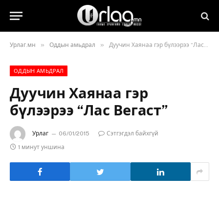
»
»
Урлаг.мн
Оддын амьдрал
Дуучин Хаянаа гэр бүлээрээ “Лас Вегаст”
ОДДЫН АМЬДРАЛ
Дуучин Хаянаа гэр
бүлээрээ “Лас Вегаст”
Урлаг
06/01/2015
Сэтгэгдэл байхгүй
1 минут уншина