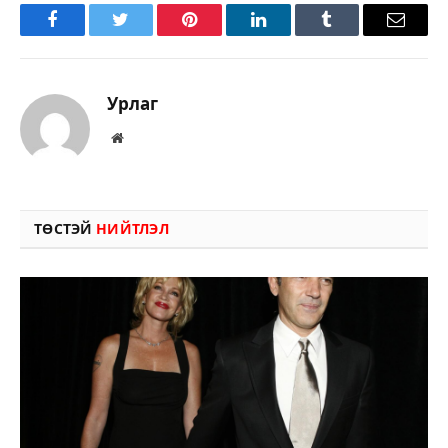
Facebook
Twitter
Pinterest
LinkedIn
Tumblr
Имэйл
Урлаг
Вэбсайт
ТӨСТЭЙ
НИЙТЛЭЛ