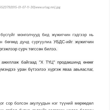
23792015-01-07-11-30[www.urlag.mn].jpg
бүсгүйг монголчууд бид жүжигчин гэдгээр нь
өн бөгөөд дунд сургуулиа
УБДС-ийг жүжигчин
ргэжлээр сурч төгссөн билээ.
 ажиллаж байгаад "X ТҮЦ" продакшинд өнөөг
үмэндээ уран бүтээлээ хүргэж яваа авьяаслаг,
дог сор болсон акулуудын нэг түүний мөрөөдөл