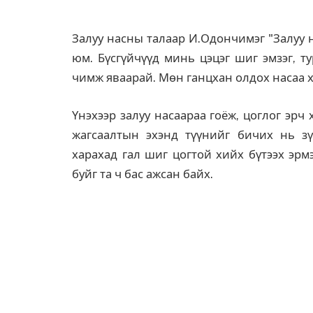
Залуу насны талаар И.Одончимэг "Залуу н
юм. Бүсгүйчүүд минь цэцэг шиг эмзэг, т
чимж яваарай. Мөн ганцхан олдох насаа 
Үнэхээр залуу насаараа гоёж, цоглог эр
жагсаалтын эхэнд түүнийг бичих нь зүй
харахад гал шиг цогтой хийх бүтээх эрм
буйг та ч бас ажсан байх.