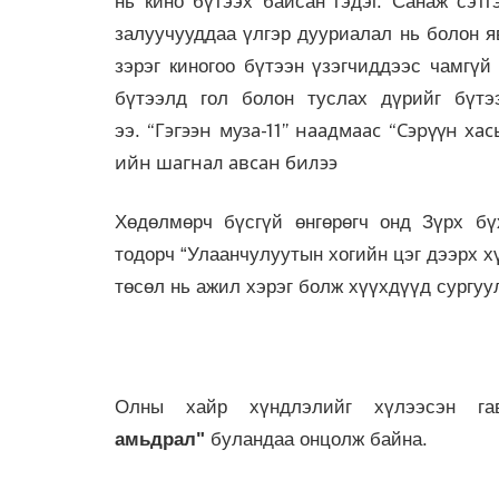
нь кино бүтээх байсан гэдэг. Санаж сэт
залуучууддаа үлгэр дууриалал нь болон я
зэрэг киногоо бүтээн үзэгчиддээс чамгүй
бүтээлд гол болон туслах дүрийг бүтэ
“Гэгээн муза-11” наадмаас “Сэрүүн хас
ээ.
ийн шагнал авсан билээ
Хөдөлмөрч бүсгүй өнгөрөгч онд Зүрх бү
тодорч “Улаанчулуутын хогийн цэг дээрх 
төсөл нь ажил хэрэг болж хүүхдүүд сургуу
Олны хайр хүндлэлийг хүлээсэн г
амьдрал"
буландаа онцолж байна.