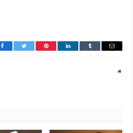
Facebook
Twitter
Pinterest
LinkedIn
Tumblr
Имэйл
Вэбса