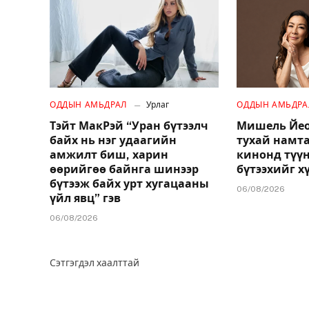
ОДДЫН АМЬДРАЛ
Урлаг
ОДДЫН АМЬДРА
Тэйт МакРэй “Уран бүтээлч
Мишель Йео
байх нь нэг удаагийн
тухай намт
амжилт биш, харин
кинонд түү
өөрийгөө байнга шинээр
бүтээхийг х
бүтээж байх урт хугацааны
06/08/2026
үйл явц” гэв
06/08/2026
Сэтгэгдэл хаалттай