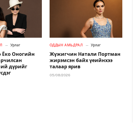
Л
Урлаг
ОДДЫН АМЬДРАЛ
Урлаг
 Ёко Оногийн
Жүжигчин Натали Портман
арчилсан
жирэмсэн байх үеийнхээ
ний дүрийг
талаар ярив
үсдэг
05/08/2026