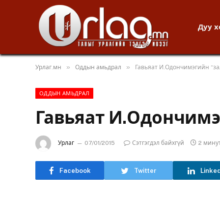
Дуу 
»
»
Урлаг.мн
Оддын амьдрал
Гавьяат И.Одончимэгийн “за
ОДДЫН АМЬДРАЛ
Гавьяат И.Одончимэ
Урлаг
07/01/2015
Сэтгэгдэл байхгүй
2 мину
Facebook
Twitter
Linke