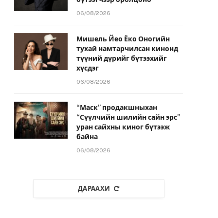
06/08/2026
Мишель Йео Ёко Оногийн
тухай намтарчилсан кинонд
түүний дүрийг бүтээхийг
хүсдэг
06/08/2026
“Маск” продакшныхан
“Сүүлчийн шилийн сайн эрс”
уран сайхны киног бүтээж
байна
06/08/2026
ДАРААХИ