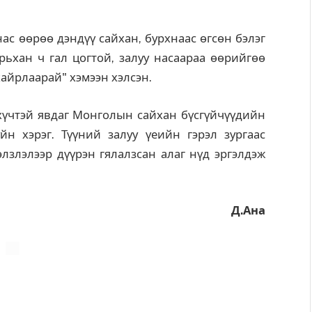
ас өөрөө дэндүү сайхан, бурхнаас өгсөн бэлэг
урьхан ч гал цогтой, залуу насаараа өөрийгөө
хайрлаарай" хэмээн хэлсэн.
ч хүчтэй явдаг Монголын сайхан бүсгүйчүүдийн
н хэрэг. Түүний залуу үеийн гэрэл зургаас
элзлэлээр дүүрэн гялалзсан алаг нүд эргэлдэж
Д.Ана