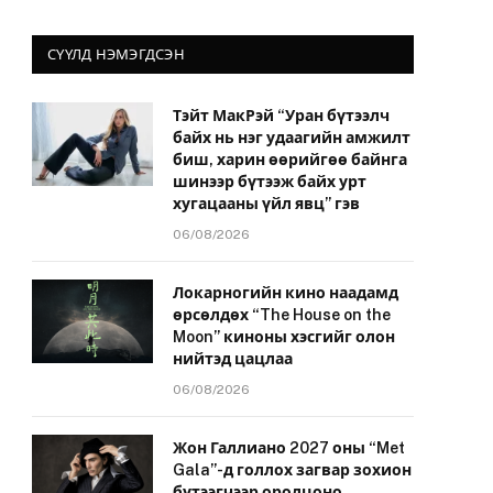
СҮҮЛД НЭМЭГДСЭН
Тэйт МакРэй “Уран бүтээлч
байх нь нэг удаагийн амжилт
биш, харин өөрийгөө байнга
шинээр бүтээж байх урт
хугацааны үйл явц” гэв
06/08/2026
Локарногийн кино наадамд
өрсөлдөх “The House on the
Moon” киноны хэсгийг олон
нийтэд цацлаа
06/08/2026
Жон Галлиано 2027 оны “Met
Gala”-д голлох загвар зохион
бүтээгчээр оролцоно