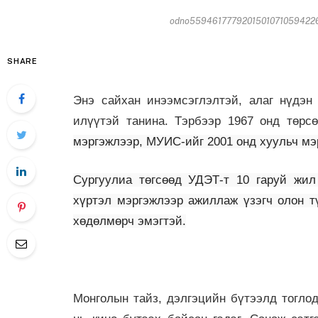
odno559461777920150107105942265
SHARE
Энэ сайхан инээмсэглэлтэй, алаг нүдэн 
илүүтэй танина. Тэрбээр 1967 онд төрс
мэргэжлээр, МУИС-ийг 2001 онд хуульч мэ
Сургуулиа төгсөөд УДЭТ-т 10 гаруй жил
хүртэл мэргэжлээр ажиллаж үзэгч олон т
хөдөлмөрч эмэгтэй.
Монголын тайз, дэлгэцийн бүтээлд тогло