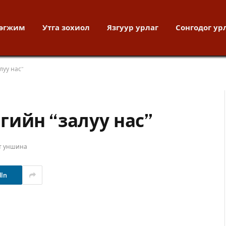
хөгжим
Утга зохиол
Язгуур урлаг
Сонгодог ур
луу нас”
гийн “залуу нас”
т уншина
dIn