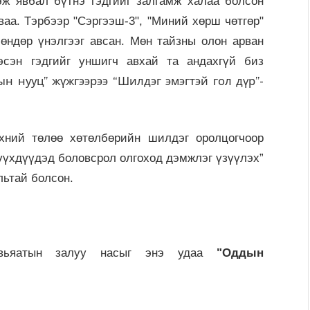
гэж явбал бүтнэ гэдгийг залгамж халаа болсон
ваа. Тэрбээр "Сэргээш-3", "Миний хөрш чөтгөр"
 өндөр үнэлгээг авсан. Мөн тайзны олон арван
эсэн гэдгийг уншигч авхай та андахгүй биз
ын нууц” жүжгээрээ “Шилдэг эмэгтэй гол дүр”-
хний төлөө хөтөлбөрийн шилдэг оролцогчоор
хүүхдүүдэд боловсрол олгоход дэмжлэг үзүүлэх”
льтай болсон.
авьяатын залуу насыг энэ удаа
"Оддын