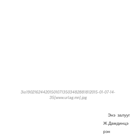
3io1902162442015010713503482881812015-01-07-14-
35[www.urlag.mn].jpg
Энэ залууг
Ж.Дамдинцэ
рэн