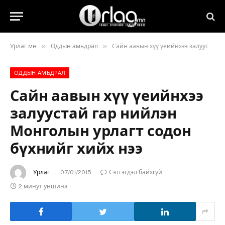
»
»
Урлаг.мн
Оддын амьдрал
Сайн аавын хүү үеийнхээ залуустай гар нийлэн Монголын урлагт содон бүхнийг хийх нээ
ОДДЫН АМЬДРАЛ
Сайн аавын хүү үеийнхээ
залуустай гар нийлэн
Монголын урлагт содон
бүхнийг хийх нээ
Урлаг
07/01/2015
Сэтгэгдэл байхгүй
2 минут уншина