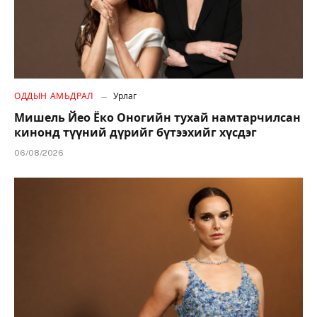
ОДДЫН АМЬДРАЛ
Урлаг
Мишель Йео Ёко Оногийн тухай намтарчилсан
кинонд түүний дүрийг бүтээхийг хүсдэг
06/08/2026