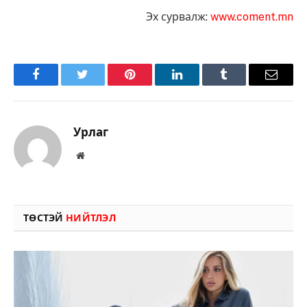
Эх сурвалж:
www.coment.mn
Facebook
Twitter
Pinterest
LinkedIn
Tumblr
Имэйл
Урлаг
Вэбсайт
ТӨСТЭЙ
НИЙТЛЭЛ