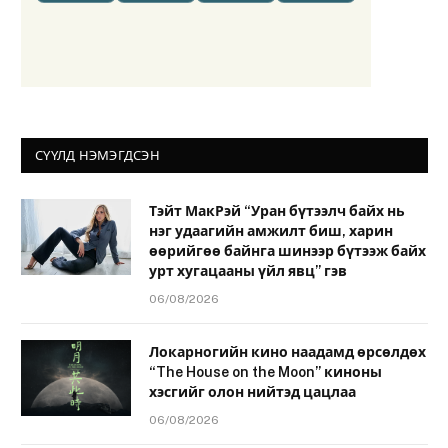
СҮҮЛД НЭМЭГДСЭН
Тэйт МакРэй “Уран бүтээлч байх нь
нэг удаагийн амжилт биш, харин
өөрийгөө байнга шинээр бүтээж байх
урт хугацааны үйл явц” гэв
06/08/2026
Локарногийн кино наадамд өрсөлдөх
“The House on the Moon” киноны
хэсгийг олон нийтэд цацлаа
06/08/2026