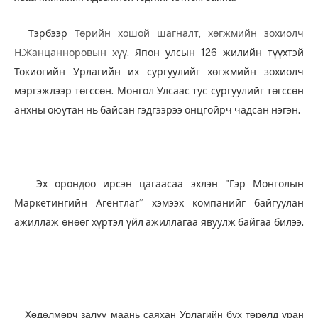
Тэрбээр
Төрийн хошой шагналт, хөгжмийн зохиолч
Н.Жанцанноровын хүү.
Япон улсын 126 жилийн түүхтэй
Токиогийн Урлагийн их сургуулийг хөгжмийн зохиолч
мэргэжлээр төгссөн. Монгол Улсаас тус сургуулийг төгссөн
анхны оюутан нь байсан гэдгээрээ онцгойрч чадсан нэгэн.
Эх орондоо ирсэн цагаасаа эхлэн "Гэр Монголын
Маркетингийн Агентлаг” хэмээх компанийг байгуулан
ажиллаж өнөөг хүртэл үйл ажиллагаа явуулж байгаа билээ.
Хөдөлмөрч залуу маань саяхан Урлагийн бүх төрөлд уран