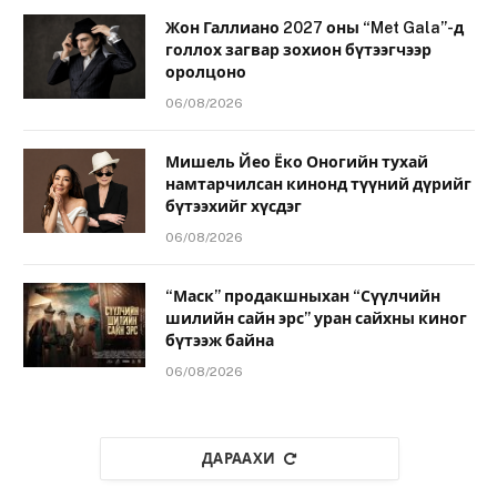
Жон Галлиано 2027 оны “Met Gala”-д
голлох загвар зохион бүтээгчээр
оролцоно
06/08/2026
Мишель Йео Ёко Оногийн тухай
намтарчилсан кинонд түүний дүрийг
бүтээхийг хүсдэг
06/08/2026
“Маск” продакшныхан “Сүүлчийн
шилийн сайн эрс” уран сайхны киног
бүтээж байна
06/08/2026
ДАРААХИ