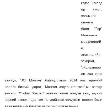
гэдэг. Төгөлд
өр хуурч,
хөгжмийн
онолын
багш, "Гэр"
Монголын
маркетингий
н
агентлагийн
захирал,
“Жанцаннор
ов сан”-гийн
тэргүүн, “JCI Монгол” байгууллагын 2014 оны ерөнхий
нарийн бичгийн дарга, “Монгол модел агентлаг”-ын загвар
өмсөгч, “Global Shaper” нийгэмлэгийн гишүүн гээд түүний
нэрний өмнөх тодотгол нь үеийнхээ залуусын төлөөл болж
яваа нийгмийн идэвхитэй гэдгийг илтгэж байна.