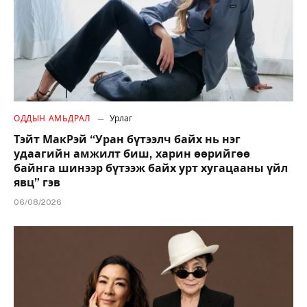
ОДДЫН АМЬДРАЛ
Урлаг
Тэйт МакРэй “Уран бүтээлч байх нь нэг
удаагийн амжилт биш, харин өөрийгөө
байнга шинээр бүтээж байх урт хугацааны үйл
явц” гэв
06/08/2026