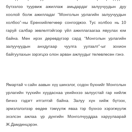
бүтээлээ туурвиж ажиллаж амьдардаг залуучуудын дуу
хоолой болж ажилладаг “Монголын урлагийн залуучуудын
холбоо”-ны Ерөнхийлөгчөөр сонгогджээ. Тус холбоо нь
10
гаруй салбар зөвлөлтэйгээр үйл ажиллагаагаа явуулах юм
байна. Мөн
ирэх дөрөвдүгээр сард “Монголын урлагийн
залуучуудын анхдугаар чуулга уулзалт”-ыг зохион
байгуулахын зэрэгцээ олон арван ажлуудыг төлөвлөсөн гэнэ.
Ямартай ч сайн аавын хүү шинэлэг, содон бүхнийг Монголын
урлагийн түүхийн хуудаснаа үеийнхээ залуустай гар нийлж
бичнэ гэдэгт итгэлтэй байна. Залуу хүн хийж бүтээх,
эрмэлзлэлээр өөдөө тэмүүлж яваа тэр бүхнээ хэрэгжүүлж
эхэлсэн ажлаа үр дүнгийн Монголчууддаа харуулаарай
Ж.Дамдинцэрэн.