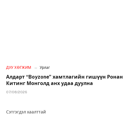
ДУУ ХӨГЖИМ
Урлаг
Алдарт “Boyzone” хамтлагийн гишүүн Ронан
Китинг Монголд анх удаа дуулна
07/08/2026
Сэтгэгдэл хаалттай