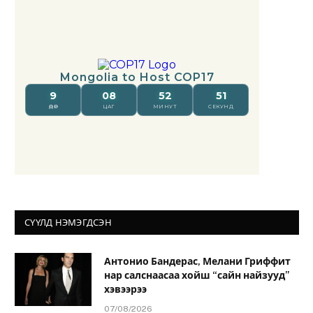
СҮҮЛД НЭМЭГДСЭН
Антонио Бандерас, Мелани Гриффит
нар салснаасаа хойш “сайн найзууд”
хэвээрээ
07/08/2026