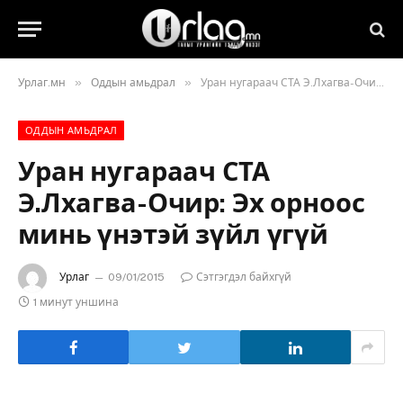
»
»
Урлаг.мн
Оддын амьдрал
Уран нугараач СТА Э.Лхагва-Очир: Эх орноос минь үнэтэй зүйл үгүй
ОДДЫН АМЬДРАЛ
Уран нугараач СТА
Э.Лхагва-Очир: Эх орноос
минь үнэтэй зүйл үгүй
Урлаг
09/01/2015
Сэтгэгдэл байхгүй
1 минут уншина