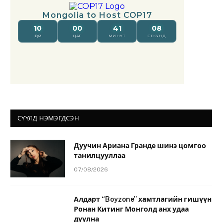
СҮҮЛД НЭМЭГДСЭН
Дуучин Ариана Гранде шинэ цомгоо
танилцууллаа
07/08/2026
Алдарт “Boyzone” хамтлагийн гишүүн
Ронан Китинг Монголд анх удаа
дуулна