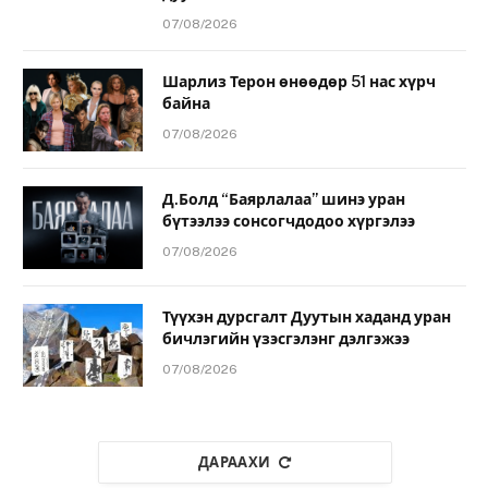
07/08/2026
Шарлиз Терон өнөөдөр 51 нас хүрч
байна
07/08/2026
Д.Болд “Баярлалаа” шинэ уран
бүтээлээ сонсогчдодоо хүргэлээ
07/08/2026
Түүхэн дурсгалт Дуутын хаданд уран
бичлэгийн үзэсгэлэнг дэлгэжээ
07/08/2026
ДАРААХИ