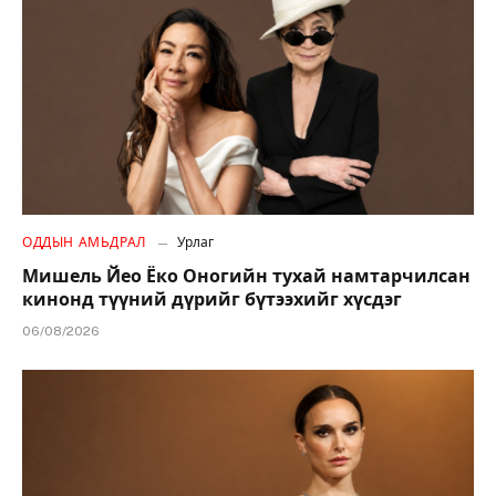
ОДДЫН АМЬДРАЛ
Урлаг
Мишель Йео Ёко Оногийн тухай намтарчилсан
кинонд түүний дүрийг бүтээхийг хүсдэг
06/08/2026