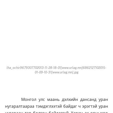
lha_ochir9679307702013-11-28-18-01[www.urlag.mn]6862127102015-
01-09-10-31[www.urlag.mn].jpg
Монгол улс маань дэлхийн дансанд уран
нугаралтаараа тэмдэглээтэй байдаг ч эрэгтэй уран