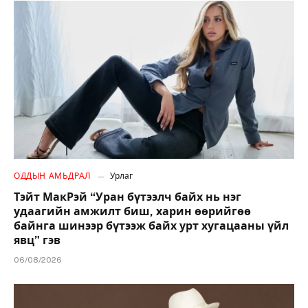
ОДДЫН АМЬДРАЛ
Урлаг
Тэйт МакРэй “Уран бүтээлч байх нь нэг
удаагийн амжилт биш, харин өөрийгөө
байнга шинээр бүтээж байх урт хугацааны үйл
явц” гэв
06/08/2026