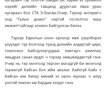
нугараач тэр болгон байдаггүй. Харин эх орныхоо
нэрийг дэлхийн тавцанд дуурсгаж яваа уран
нугараач бол СТА Э.Лхагва-Очир. Тэрээр өнгөрөгч
онд “Галын домог” нэртэй тоглолтоо маш
амжилттайгаар зохион байгуулсан билээ.
Тэрээр Европын олон орноор явж үзүүлбэрээ
үзүүлдэг тэр болгонд түүнд дэлхийн алдартай цирк,
томоохон байгууллагуудаас хамтарч ажиллах,
амьдрах санал ирдэг ч тэрээр зөвшөөрдөггүй гэнэ.
Учир нь тэр монголд төрсөн магадгүй би монголд
төрөөгүй байсан бол ийм авъяас байхгүй байх ч
байсан юм билүү миний эх орон юунаас ч илүү
үнэтэй хэмээн ам бардам хэлдэг гэнэ.