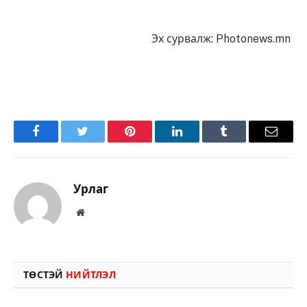
Эх сурвалж: Photonews.mn
Facebook
Twitter
Pinterest
LinkedIn
Tumblr
Имэйл
Урлаг
Вэбсайт
ТӨСТЭЙ
НИЙТЛЭЛ