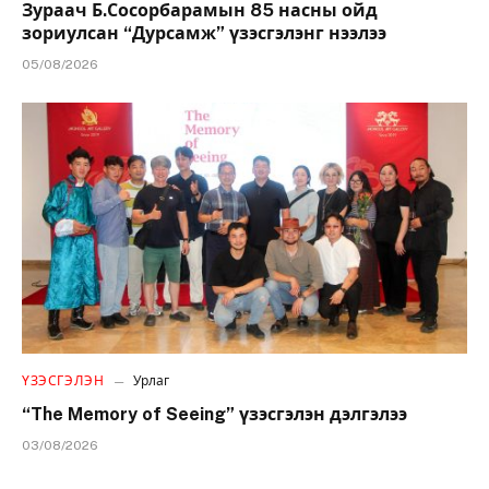
Зураач Б.Сосорбарамын 85 насны ойд
зориулсан “Дурсамж” үзэсгэлэнг нээлээ
05/08/2026
ҮЗЭСГЭЛЭН
Урлаг
“The Memory of Seeing” үзэсгэлэн дэлгэлээ
03/08/2026