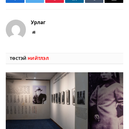
Facebook
Twitter
Pinterest
LinkedIn
Tumblr
Имэйл
Урлаг
Вэбсайт
ТӨСТЭЙ
НИЙТЛЭЛ