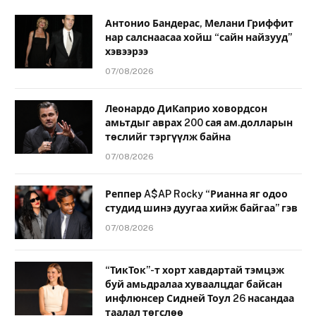
Антонио Бандерас, Мелани Гриффит
нар салснаасаа хойш “сайн найзууд”
хэвээрээ
07/08/2026
Леонардо ДиКаприо ховордсон
амьтдыг аврах 200 сая ам.долларын
төслийг тэргүүлж байна
07/08/2026
Реппер A$AP Rocky “Рианна яг одоо
студид шинэ дуугаа хийж байгаа” гэв
07/08/2026
“ТикТок”-т хорт хавдартай тэмцэж
буй амьдралаа хуваалцдаг байсан
инфлюнсер Сидней Тоул 26 насандаа
таалал төгслөө