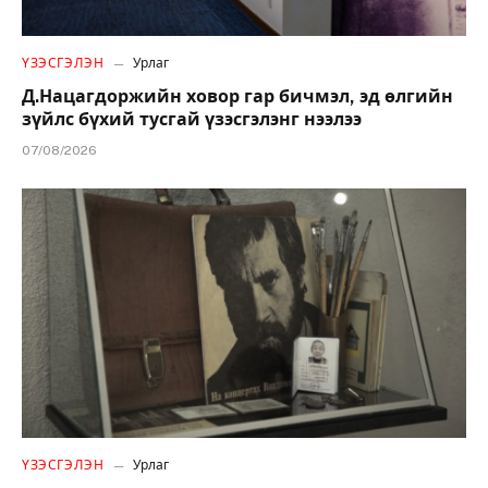
ҮЗЭСГЭЛЭН
Урлаг
Д.Нацагдоржийн ховор гар бичмэл, эд өлгийн
зүйлс бүхий тусгай үзэсгэлэнг нээлээ
07/08/2026
ҮЗЭСГЭЛЭН
Урлаг