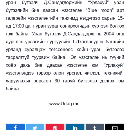
уран бүтээлч Д.Сандагдоржийн “Урлахуй” уран
бүтээлийн бие даасан үзэсгэлэн “Blue moon” арт
галерейн үзэсгэлэнгийн танхимд нэгдүгээр сарын 15-
нд 17:00 цагт уран зураг сонирхогчдын хүртээл болгох
гэж байна. Уран бүтээлч Д.Сандагдорж нь 2004 онд
дүрслэх урлагийн сургуулийг Г.Лхагвасүрэн багшийн
урланд суралцаж төгссөнөөс хойш уран бүтээлээ
тасралтгүй туурвиж байна.. Эл үзэсгэлэн нь түүний
хоёр дахь бие даасан үзэсгэлэн юм. “Урлахуй”
үзэсгэлэндээ тэрээр олон урсгал, чиглэл, техникийг
харуулахыг зорьсон 30 гаруй бүтээлээ дэлгэх юм
байна
www.Urlag.mn