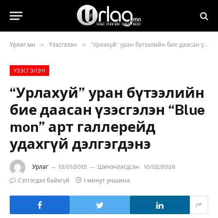
»
»
Урлаг.мн
Үзэсгэлэн
“Урлахуй” уран бүтээлийн бие даасан үзэсгэлэн “Blue mon” арт галлерейд удахгүй дэлгэгдэнэ
ҮЗЭСГЭЛЭН
“Урлахуй” уран бүтээлийн
бие даасан үзэсгэлэн “Blue
mon” арт галлерейд
удахгүй дэлгэгдэнэ
Урлаг
13/01/2015
Шинэчлэгдсэн:
10/02/2026
Сэтгэгдэл байхгүй
1 минут уншина