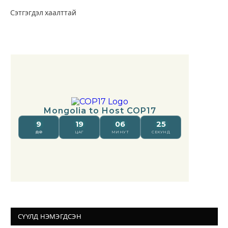
Сэтгэгдэл хаалттай
СҮҮЛД НЭМЭГДСЭН