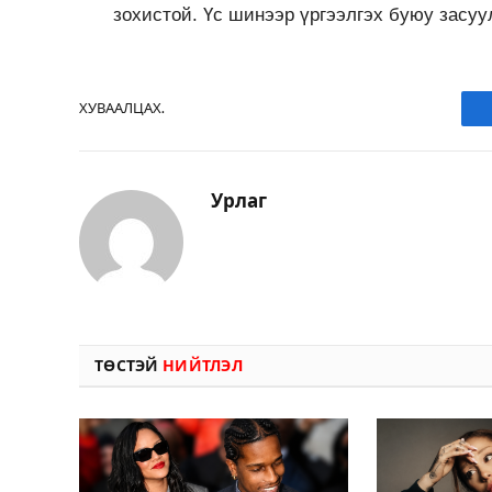
зохистой. Үс шинээр үргээлгэх буюу засу
ХУВААЛЦАХ.
Урлаг
ТӨСТЭЙ
НИЙТЛЭЛ