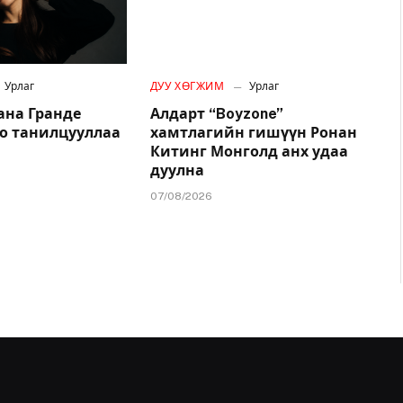
Урлаг
ДУУ ХӨГЖИМ
Урлаг
ана Гранде
Алдарт “Boyzone”
о танилцууллаа
хамтлагийн гишүүн Ронан
Китинг Монголд анх удаа
дуулна
07/08/2026