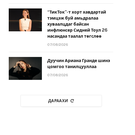
“ТикТок”-т хорт хавдартай
тэмцэж буй амьдралаа
хуваалцдаг байсан
инфлюнсер Сидней Тоул 26
насандаа таалал төгслөө
07/08/2026
Дуучин Ариана Гранде шинэ
цомгоо танилцууллаа
07/08/2026
ДАРААХИ