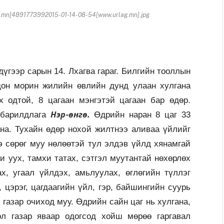
.mn]4891773992015-01-14-08-54[www.urlag.mn].jpg
эр сарын 14. Лхагва гараг. Билгийн тооллын
дон морин жилийн өвлийн дунд улаан хулгана
 одтой, 8 цагаан мэнгэтэй цагаан бар өдөр.
Нэр-өнгө
.
 барилдлага
Өдрийн наран 8 цаг 33
ана. Тухайн өдөр нохой жилтнээ аливаа үйлийг
э сөрөг муу нөлөөтэй тул элдэв үйлд хянамгай
и уух, тамхи татах, сэтгэл муутантай нөхөрлөх
ах, угаал үйлдэх, амьлуулах, өглөгийн түллэг
 цэрэг, цагдаагийн үйл, гэр, байшингийн суурь
й газар очиход муу. Өдрийн сайн цаг нь хулгана,
ол газар яваар одогсод хойш мөрөө гаргавал