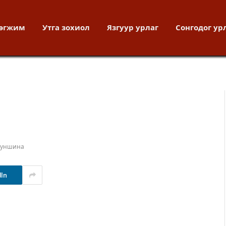
хөгжим
Утга зохиол
Язгуур урлаг
Сонгодог ур
т уншина
dIn