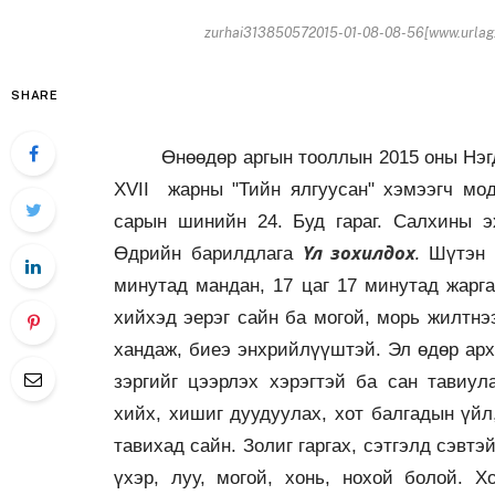
zurhai313850572015-01-08-08-56[www.urlag
SHARE
Өнөөдөр аргын тооллын 2015 оны Нэгдүгэ
XVII жарны "Тийн ялгуусан" хэмээгч мо
сарын шинийн 24. Буд гараг. Салхины эх
Үл зохилдох
.
Өдрийн барилдлага
Шүтэн
минутад мандан, 17 цаг 17 минутад жарг
хийхэд эерэг сайн ба могой, морь жилтнэ
хандаж, биеэ энхрийлүүштэй. Эл өдөр арх
зэргийг цээрлэх хэрэгтэй ба сан тавиул
хийх, хишиг дуудуулах, хот балгадын үйл,
тавихад сайн. Золиг гаргах, сэтгэлд сэвтэ
үхэр, луу, могой, хонь, нохой болой. Х