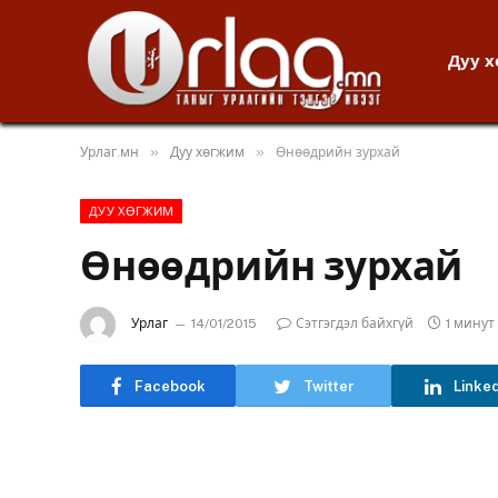
Дуу 
»
»
Урлаг.мн
Дуу хөгжим
Өнөөдрийн зурхай
ДУУ ХӨГЖИМ
Өнөөдрийн зурхай
Урлаг
14/01/2015
Сэтгэгдэл байхгүй
1 мину
Facebook
Twitter
Linke