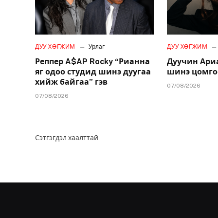
ДУУ ХӨГЖИМ
Урлаг
ДУУ ХӨГЖИМ
Реппер A$AP Rocky “Рианна
Дуучин Ари
яг одоо студид шинэ дуугаа
шинэ цомго
хийж байгаа” гэв
07/08/2026
07/08/2026
Сэтгэгдэл хаалттай