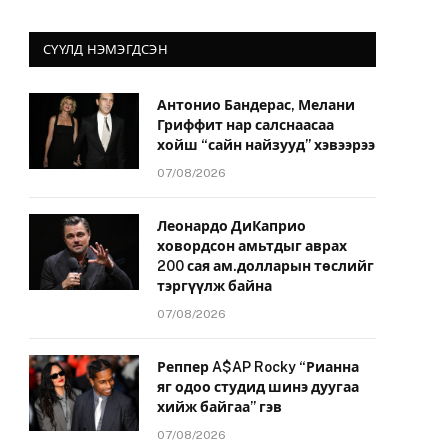
СҮҮЛД НЭМЭГДСЭН
Антонио Бандерас, Мелани
Гриффит нар салснаасаа
хойш “сайн найзууд” хэвээрээ
07/08/2026
Леонардо ДиКаприо
ховордсон амьтдыг аврах
200 сая ам.долларын төслийг
тэргүүлж байна
07/08/2026
Реппер A$AP Rocky “Рианна
яг одоо студид шинэ дуугаа
хийж байгаа” гэв
07/08/2026