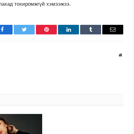
улахад тохиромжгүй хэмээжээ.
Facebook
Twitter
Pinterest
LinkedIn
Tumblr
Имэйл
Вэбса