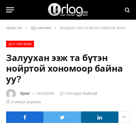
»
»
Урлаг.мн
Дуу хөгжим
Залуухан ээж та бүтэн нойртой хономоор байна уу?
ДУУ ХӨГЖИМ
Залуухан ээж та бүтэн
нойртой хономоор байна
уу?
Урлаг
14/01/2015
Сэтгэгдэл байхгүй
2 минут уншина