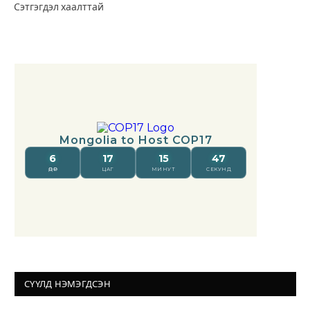
Сэтгэгдэл хаалттай
СҮҮЛД НЭМЭГДСЭН