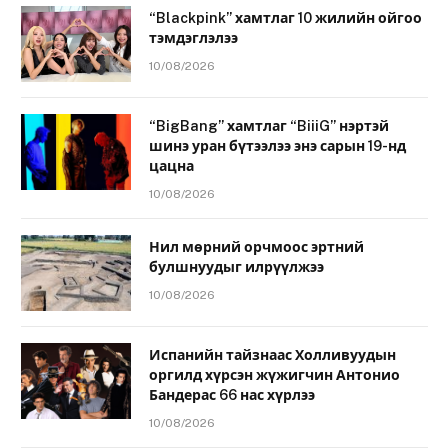
“Blackpink” хамтлаг 10 жилийн ойгоо
тэмдэглэлээ
10/08/2026
“BigBang” хамтлаг “BiiiG” нэртэй
шинэ уран бүтээлээ энэ сарын 19-нд
цацна
10/08/2026
Нил мөрний орчмоос эртний
булшнуудыг илрүүлжээ
10/08/2026
Испанийн тайзнаас Холливуудын
оргилд хүрсэн жүжигчин Антонио
Бандерас 66 нас хүрлээ
10/08/2026