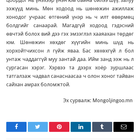
цоордог нь үнэхээр үнэн юм байна билээ шүү, залуу
ээжүүд минь. Мөн ходоод нь шөнөжин ажиллаж
хонодог учраас өтгөний үнэр нь ч илт өвөрмөц
болдгийг санаарай. Магадгүй ходоод гэдэсний
өвчтэй болох вий дээ гэх эмзэглэл хааяахан төрдөг
юм. Шөнөжин хөхдөг хүүгийн минь шүд нь
хорхойтчихсон л гүйж яваа. Бас хөхөхгүй л бол
унтаж чаддаггүй муу зантай даа. Ийм занд ээж нь л
сургасан хэрэг. Хэрвээ та дээрх хоёр зуршлаас
татгалзаж чадвал санаснаасаа ч олон хоног тайван
сайхан амрах боломжтой.
Эх сурвалж: Mongoljingoo.mn
Facebook
Twitter
Pinterest
LinkedIn
Tumblr
Имэйл