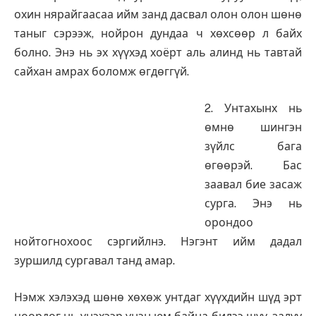
охин нярайгаасаа ийм занд дасвал олон олон шөнө
таныг сэрээж, нойрон дундаа ч хөхсөөр л байх
болно. Энэ нь эх хүүхэд хоёрт аль алинд нь тавтай
сайхан амрах боломж өгдөггүй.
2. Унтахынх нь
өмнө шингэн
зүйлс бага
өгөөрэй. Бас
заавал бие засаж
сурга. Энэ нь
орондоо
нойтогнохоос сэргийлнэ. Нэгэнт ийм дадал
зуршилд сургавал танд амар.
Нэмж хэлэхэд шөнө хөхөж унтдаг хүүхдийн шүд эрт