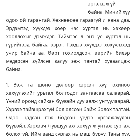
эргэлзэхгүй
байна. Миний хүү
одоо ой гарантай. Хөхнөөсөө гараагүй л явна даа.
Эрдэмтэд хүүхдээ хоёр нас хүртэл нь хөхөөр
хооллохыг дэмждэг. Тиймээс л энэ үе хүртэл нь
гүрийгээд байгаа хэрэг. Гэхдээ хүүхдээ хөхүүлэхэд
учир байна аа. Өөрт тохиолдсон, өөрийн биеэр
мэдэрсэн зүйлсээ залуу ээж тантай хуваалцаж
байна.
1. Ээж та шөнө дөлөөр сэрсэн хүү, охиноо
хөхүүлэхийг урьтал болгодог зангаасаа салаарай.
Үүний оронд сайхан бүүвэйн дуу аялж унтуулаарай.
Хэрвээ тайвшрахгүй бол өлссөн байж болох талтай.
Одоо цадсан гэж бодсон үедээ үргэлжлүүлэн
бүүвэйл. Хэрхэвч /гувшуулах/ хөхүүлж унтаж сургаж
болохгүй. Ийм занд сургах нь маш буруу. Таны хүү,