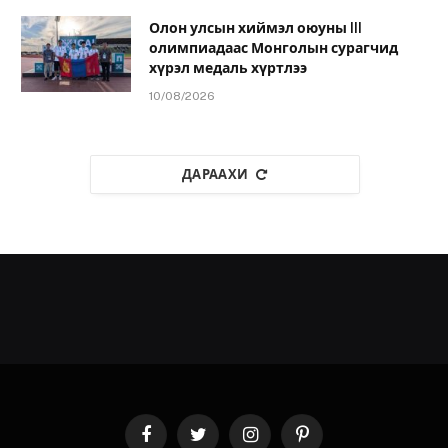
Олон улсын хиймэл оюуны III
олимпиадаас Монголын сурагчид
хүрэл медаль хүртлээ
10/08/2026
ДАРААХИ
Facebook
Twitter
Instagram
Pinterest