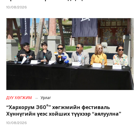
10/08/2026
ДУУ ХӨГЖИМ
Урлаг
“Хархорум 360°” хөгжмийн фестиваль
Хүннүгийн үеэс хойших түүхээр “аялуулна”
10/08/2026