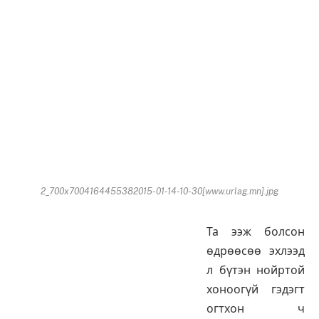
2_700x7004164455382015-01-14-10-30[www.urlag.mn].jpg
Та ээж болсон
өдрөөсөө эхлээд
л бүтэн нойртой
хоноогүй гэдэгт
огтхон ч