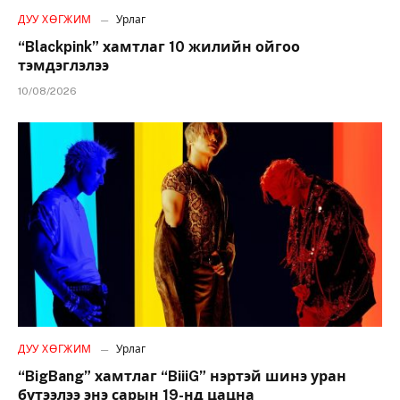
ДУУ ХӨГЖИМ
Урлаг
“Blackpink” хамтлаг 10 жилийн ойгоо
тэмдэглэлээ
10/08/2026
ДУУ ХӨГЖИМ
Урлаг
“BigBang” хамтлаг “BiiiG” нэртэй шинэ уран
бүтээлээ энэ сарын 19-нд цацна