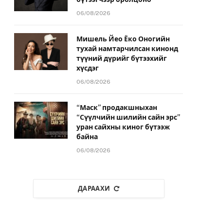
06/08/2026
Мишель Йео Ёко Оногийн
тухай намтарчилсан кинонд
түүний дүрийг бүтээхийг
хүсдэг
06/08/2026
“Маск” продакшныхан
“Сүүлчийн шилийн сайн эрс”
уран сайхны киног бүтээж
байна
06/08/2026
ДАРААХИ