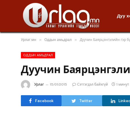
Дуу 
»
»
Урлаг.мн
Оддын амьдрал
Дуучин Баярцэнгэлийн гэр бү
ОДДЫН АМЬДРАЛ
Дуучин Баярцэнгэлий
Урлаг
15/01/2015
Сэтгэгдэл байхгүй
1 мину
Facebook
Twitter
Linke