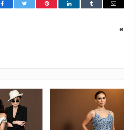
Facebook
Twitter
Pinterest
LinkedIn
Tumblr
Имэйл
Вэбса