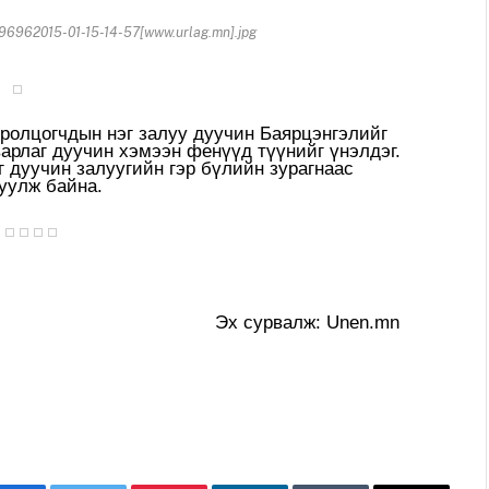
6962015-01-15-14-57[www.urlag.mn].jpg
оролцогчдын нэг залуу дуучин Баярцэнгэлийг
варлаг дуучин хэмээн фенүүд түүнийг үнэлдэг.
г дуучин залуугийн гэр бүлийн зурагнаас
уулж байна.
Эх сурвалж: Unen.mn