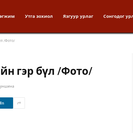
хөгжим
Утга зохиол
Язгуур урлаг
Сонгодог ур
л /Фото/
н гэр бүл /Фото/
т уншина
dIn