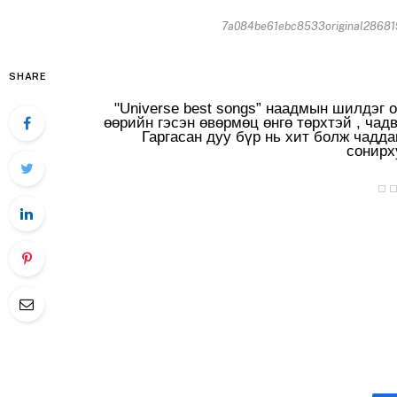
7a084be61ebc8533original286819
SHARE
"Universe best songs” наадмын шилдэг 
өөрийн гэсэн өвөрмөц өнгө төрхтэй , чад
Гаргасан дуу бүр нь хит болж чадда
сонирх