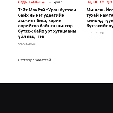
ОДДЫН АМЬДРАЛ
Урлаг
ОДДЫН АМЬДРА
Тэйт МакРэй “Уран бүтээлч
Мишель Йео
байх нь нэг удаагийн
тухай намт
амжилт биш, харин
кинонд түү
өөрийгөө байнга шинээр
бүтээхийг х
бүтээж байх урт хугацааны
06/08/2026
үйл явц” гэв
06/08/2026
Сэтгэгдэл хаалттай