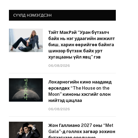
СҮҮЛД НЭМЭГДСЭН
Тэйт МакРэй “Уран бүтээлч
байх нь нэг удаагийн амжилт
биш, харин өөрийгөө байнга
шинээр бүтээж байх урт
хугацааны үйл явц” гэв
06/08/2026
Локарногийн кино наадамд
өрсөлдөх “The House on the
Moon” киноны хэсгийг олон
нийтэд цацлаа
06/08/2026
Жон Галлиано 2027 оны “Met
Gala”-д голлох загвар зохион
бүтээгчээр оролцоно