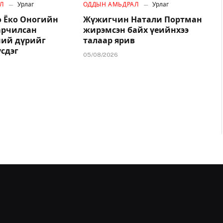
Л
Урлаг
ОДДЫН АМЬДРАЛ
Урлаг
 Ёко Оногийн
Жүжигчин Натали Портман
арчилсан
жирэмсэн байх үеийнхээ
ний дүрийг
талаар ярив
үсдэг
05/08/2026