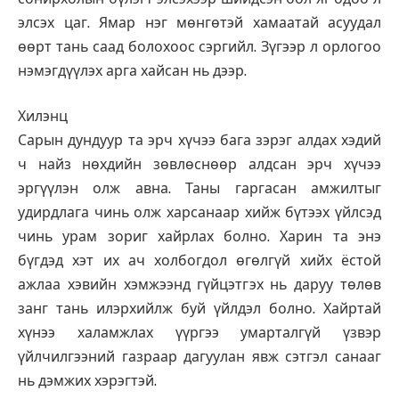
элсэх цаг. Ямар нэг мөнгөтэй хамаатай асуудал
өөрт тань саад болохоос сэргийл. Зүгээр л орлогоо
нэмэгдүүлэх арга хайсан нь дээр.
Хилэнц
Сарын дундуур та эрч хүчээ бага зэрэг алдах хэдий
ч найз нөхдийн зөвлөснөөр алдсан эрч хүчээ
эргүүлэн олж авна. Таны гаргасан амжилтыг
удирдлага чинь олж харсанаар хийж бүтээх үйлсэд
чинь урам зориг хайрлах болно. Харин та энэ
бүгдэд хэт их ач холбогдол өгөлгүй хийх ёстой
ажлаа хэвийн хэмжээнд гүйцэтгэх нь даруу төлөв
занг тань илэрхийлж буй үйлдэл болно. Хайртай
хүнээ халамжлах үүргээ умарталгүй үзвэр
үйлчилгээний газраар дагуулан явж сэтгэл санааг
нь дэмжих хэрэгтэй.