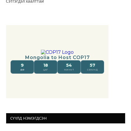
Сэтгэгдэл хаалттай
СҮҮЛД НЭМЭГДСЭН