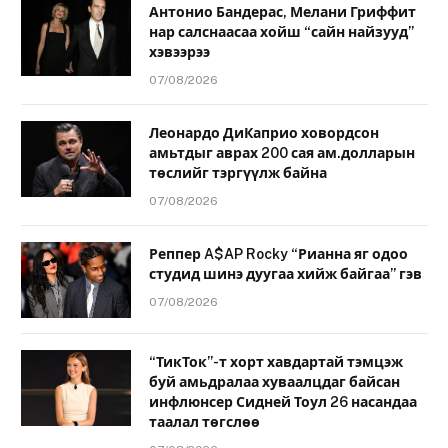
Антонио Бандерас, Мелани Гриффит
нар салснаасаа хойш “сайн найзууд”
хэвээрээ
07/08/2026
Леонардо ДиКаприо ховордсон
амьтдыг аврах 200 сая ам.долларын
төслийг тэргүүлж байна
07/08/2026
Реппер A$AP Rocky “Рианна яг одоо
студид шинэ дуугаа хийж байгаа” гэв
07/08/2026
“ТикТок”-т хорт хавдартай тэмцэж
буй амьдралаа хуваалцдаг байсан
инфлюнсер Сидней Тоул 26 насандаа
таалал төгслөө