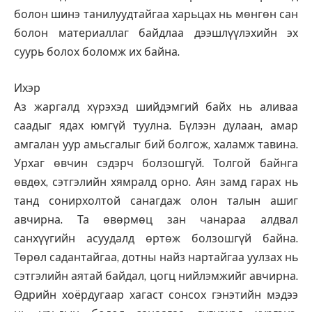
болон шинэ танилуудтайгаа харьцах нь мөнгөн сан
болон материаллаг байдлаа дээшлүүлэхийн эх
суурь болох боломж их байна.
Ихэр
Аз жаргалд хүрэхэд шийдэмгий байх нь аливаа
саадыг ядах юмгүй туулна. Бүлээн дулаан, амар
амгалан уур амьсгалыг бий болгож, халамж тавина.
Урхаг өвчин сэдэрч болзошгүй. Толгой байнга
өвдөх, сэтгэлийн хямралд орно. Аян замд гарах нь
танд сонирхолтой санагдаж олон талын ашиг
авчирна. Та өвөрмөц зан чанараа алдвал
санхүүгийн асуудалд өртөж болзошгүй байна.
Төрөл садантайгаа, дотны найз нартайгаа уулзах нь
сэтгэлийн аятай байдал, цогц нийлэмжийг авчирна.
Өдрийн хоёрдугаар хагаст сонсох гэнэтийн мэдээ