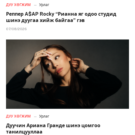
ДУУ ХӨГЖИМ
Урлаг
Реппер A$AP Rocky “Рианна яг одоо студид
шинэ дуугаа хийж байгаа” гэв
07/08/2026
ДУУ ХӨГЖИМ
Урлаг
Дуучин Ариана Гранде шинэ цомгоо
танилцууллаа