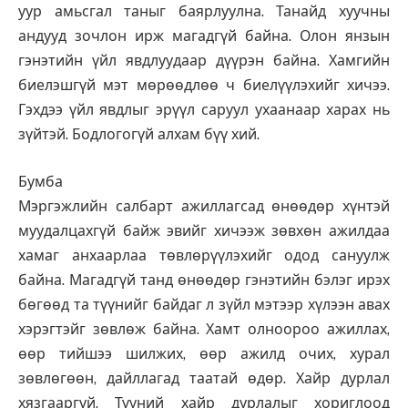
уур амьсгал таныг баярлуулна. Танайд хуучны
андууд зочлон ирж магадгүй байна. Олон янзын
гэнэтийн үйл явдлуудаар дүүрэн байна. Хамгийн
биелэшгүй мэт мөрөөдлөө ч биелүүлэхийг хичээ.
Гэхдээ үйл явдлыг эрүүл саруул ухаанаар харах нь
зүйтэй. Бодлогогүй алхам бүү хий.
Бумба
Мэргэжлийн салбарт ажиллагсад өнөөдөр хүнтэй
муудалцахгүй байж эвийг хичээж зөвхөн ажилдаа
хамаг анхаарлаа төвлөрүүлэхийг одод сануулж
байна. Магадгүй танд өнөөдөр гэнэтийн бэлэг ирэх
бөгөөд та түүнийг байдаг л зүйл мэтээр хүлээн авах
хэрэгтэйг зөвлөж байна. Хамт олноороо ажиллах,
өөр тийшээ шилжих, өөр ажилд очих, хурал
зөвлөгөөн, дайллагад таатай өдөр. Хайр дурлал
хязгааргүй. Түүний хайр дурлалыг хориглоод