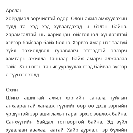
Арслан
Хоёрдмол зөрчилтэй өдөр. Олон ажил амжуулахын
тулд та хэд хэд хуваагдахад ч бэлэн байна.
Харамсалтай нь харилцан ойлголцол хүндрэлтэй
хэвээр байсаар байх болно. Хэрвээ ямар нэг таагүй
зүйл тохиолдвол гуравдагч этгээдтэй эвлэрч
хамтарч ажилла. Ганцаар байж амарч алжаалаа
тайл. Хэн нэгэн таныг уурлуулах гээд байвал зүгээр
л түүнээс холд.
Охин
Шинэ ашигтай ажил хэргийн саналд туйлын
анхааралтай хандаж түүнийг өөртөө дээд зэргийн
үр дүнтэйгээр ашиглахыг гараг эрхэс зөвлөж байна.
Санхүүгийн байдал тогтвортой байна. Эд зүйл
худалдан авахад таатай. Хайр дурлал, гэр бүлийн