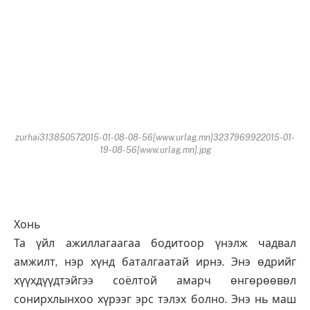
zurhai313850572015-01-08-08-56[www.urlag.mn]3237969922015-01-
19-08-56[www.urlag.mn].jpg
Хонь
Та үйл ажиллагаагаа бодитоор үнэлж чадвал
амжилт, нэр хүнд баталгаатай ирнэ. Энэ өдрийг
хүүхдүүдтэйгээ соёлтой амарч өнгөрөөвөл
сонирхлынхоо хүрээг эрс тэлэх болно. Энэ нь маш