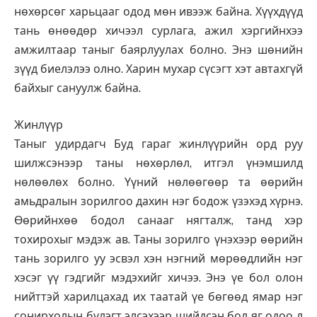
нөхөрсөг харьцааг одод мөн ивээж байна. Хүүхдүүд
тань өнөөдөр хичээл сурлага, ажил хэргийнхээ
амжилтаар таныг баярлуулах болно. Энэ шөнийн
зүүд биелэлээ олно. Харин мухар сүсэгт хэт автахгүй
байхыг сануулж байна.
Жинлүүр
Таныг удирдагч Буд гараг жинлүүрийн орд руу
шилжсэнээр таны нөхөрлөл, итгэл үнэмшилд
нөлөөлөх болно. Үүний нөлөөгөөр та өөрийн
амьдралын зорилгоо дахин нэг бодож үзэхэд хүрнэ.
Өөрийнхөө бодол санааг нягталж, танд хэр
тохирохыг мэдэж ав. Таны зорилго үнэхээр өөрийн
тань зорилго уу эсвэл хэн нэгний мөрөөдлийн нэг
хэсэг үү гэдгийг мэдэхийг хичээ. Энэ үе бол олон
нийттэй харилцахад их таатай үе бөгөөд ямар нэг
сонирхолын бүлэгт элсэхээр шийдсэн бол яг одоо л