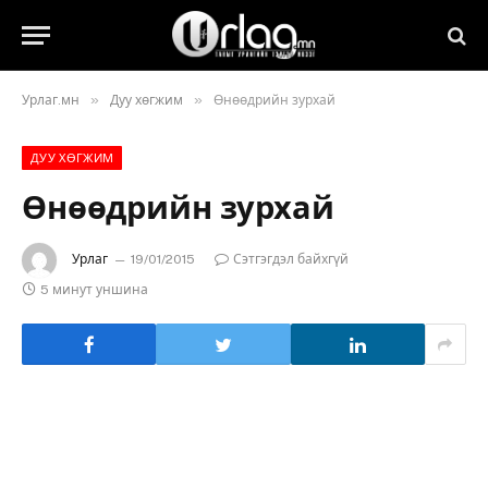
»
»
Урлаг.мн
Дуу хөгжим
Өнөөдрийн зурхай
ДУУ ХӨГЖИМ
Өнөөдрийн зурхай
Урлаг
19/01/2015
Сэтгэгдэл байхгүй
5 минут уншина