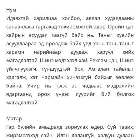
Нум
Идэвхтэй харилцаа холбоо, аялал худалдааны
санаачлага гаргахад тохиромжтой өдөр. Оройн цаг
хайрын асуудал таагүй байх нь. Таныг хувийн
асуудлаараа эд оролдож байх үед хань тань таныг
харамч нарийнаар дуудаж хэрүүл хийх
магадлалтай. Шинэ мэдээлэл хай. Реклам цац. Шинэ
үйлчлүүлэгч, түншүүдтэй бол. Амгалан тайвныг
хадгалж, хэт чармайн хичээхгүй байхыг зөвлөж
байна. Учир нь тэгж эс чадваас мэдрэлийн
ядаргаанд орох үндэс суурийг бий болгох
магадлалтай.
Матар
Гэр бүлийн амьдралд зориулах өдөр. Сүй тавих,
жирэмслэхэд сайн. Илэн далангүй, халуун дулаан