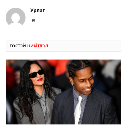
Урлаг
Вэбсайт
ТӨСТЭЙ
НИЙТЛЭЛ