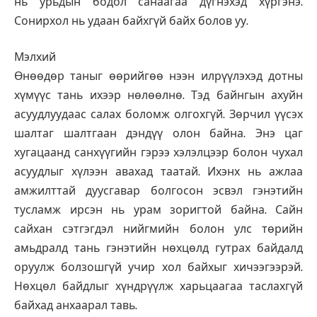
нь урьдын бодол санаагаа дүгнэхэд хүргэнэ.
Сонирхол нь удаан байхгүй байх болов уу.
Мэлхий
Өнөөдөр таныг өөрийгөө нээн илрүүлэхэд дотны
хүмүүс тань ихээр нөлөөлнө. Тэд байнгын ахуйн
асуудлуудаас салах боломж олгохгүй. Зөрчил үүсэх
шалтаг шалтгаан дэндүү олон байна. Энэ цаг
хугацаанд санхүүгийн гэрээ хэлэлцээр болон чухал
асуудлыг хүлээн авахад таатай. Ихэнх нь ажлаа
амжилттай дуусгавар болгосон эсвэл гэнэтийн
тусламж ирсэн нь урам зоригтой байна. Сайн
сайхан сэтгэгдэл нийгмийн болон улс төрийн
амьдралд тань гэнэтийн нөхцөлд гутрах байдалд
оруулж болзошгүй учир хол байхыг хичээгээрэй.
Нөхцөл байдлыг хүндрүүлж харьцаагаа таслахгүй
байхад анхаарал тавь.