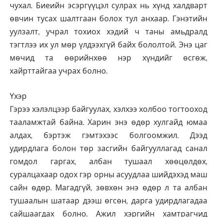
чухал. Биеийн эсэргүүцэл сулрах нь хүнд халдварт
өвчин тусах шалтгаан болох тул анхаар. Гэнэтийн
уулзалт, учрал тохиох хэдий ч таны амьдралд
тэгтлээ их ул мөр үлдээхгүй байх бололтой. Энэ цаг
мөчид та өөрийнхөө нэр хүндийг өсгөж,
хайрттайгаа учрах болно.
Үхэр
Гэрээ хэлэлцээр байгуулах, хэлхээ холбоо тогтооход
тааламжтай байна. Харин энэ өдөр хулгайд юмаа
алдах, бэртэж гэмтэхээс болгоомжил. Дээд
удирдлага болон төр засгийн байгууллагад санал
гомдол гаргах, албан тушаал хөөцөлдөх,
суралцахаар одох гэр орны асуудлаа шийдэхэд маш
сайн өдөр. Магадгүй, зөвхөн энэ өдөр л та албан
тушаалын шатаар дээш өгсөн, дарга удирдлагадаа
сайшаагдах болно. Ажил хэргийн хамтрагчид