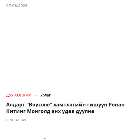
07/08/2026
ДУУ ХӨГЖИМ
Урлаг
Алдарт “Boyzone” хамтлагийн гишүүн Ронан
Китинг Монголд анх удаа дуулна
07/08/2026