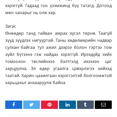
хэрэггүй. Гадаад гоо үзэмжинд бүү татагд. Дотоод
мөн чанарыг нь олж хар.
Загас
Өнөөдөр танд тайван амрах хүсэл төрнө. Таагүй
зүүд зүүдлэх нигууртай. Таны хөдөлмөрийн чадвар
сулхан байгаа тул ажил дээрээ болон гэртээ том
зүйл бүтээнэ гэж найдах хэрэггүй. Ирээдүйд хийх
томоохон төслийнхээ бэлтгэлд ихээхэн цаг
зарцуулна. Эл өдөр угаалга цэвэрлэгээ хийхэд
таатай. Харин цахилгаан хэрэгсэлтэй болгоомжтой
харьцахыг анхааруулж байна.
Facebook
Twitter
Pinterest
LinkedIn
Tumblr
Имэйл