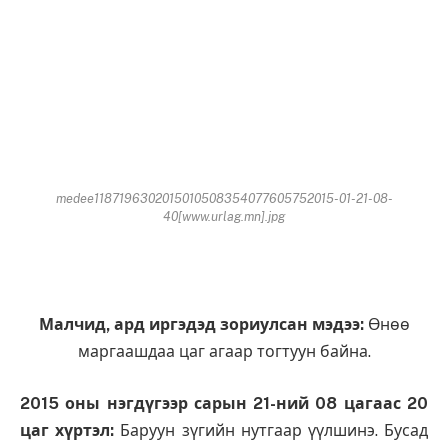
medee1187196302015010508354077605752015-01-21-08-
40[www.urlag.mn].jpg
Малчид, ард иргэдэд зориулсан мэдээ:
Өнөө
маргаашдаа цаг агаар тогтуун байна.
2015 оны нэгдүгээр сарын 21-ний 08 цагаас 20
цаг хүртэл:
Баруун зүгийн нутгаар үүлшинэ. Бусад