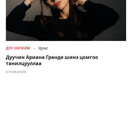
ДУУ ХӨГЖИМ
Урлаг
Дуучин Ариана Гранде шинэ цомгоо
танилцууллаа
07/08/2026