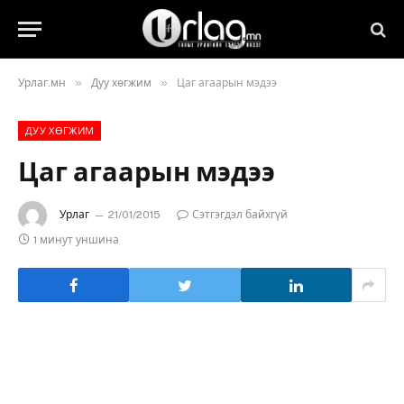
»
»
Урлаг.мн
Дуу хөгжим
Цаг агаарын мэдээ
ДУУ ХӨГЖИМ
Цаг агаарын мэдээ
Урлаг
21/01/2015
Сэтгэгдэл байхгүй
1 минут уншина