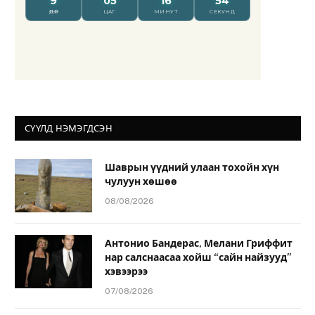
СҮҮЛД НЭМЭГДСЭН
Шаврын үүдний улаан тохойн хүн
чулуун хөшөө
08/08/2026
Антонио Бандерас, Мелани Гриффит
нар салснаасаа хойш “сайн найзууд”
хэвээрээ
07/08/2026