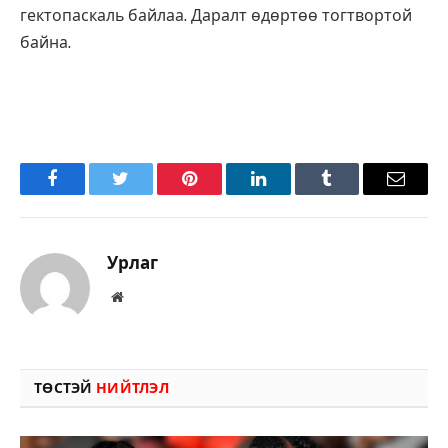
гектопаскаль байлаа. Даралт өдөртөө тогтвортой
байна.
Facebook
Twitter
Pinterest
LinkedIn
Tumblr
Имэйл
Урлаг
Вэбсайт
ТӨСТЭЙ
НИЙТЛЭЛ