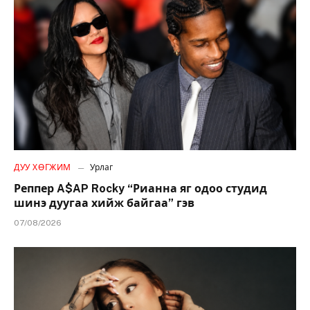
ДУУ ХӨГЖИМ
Урлаг
Реппер A$AP Rocky “Рианна яг одоо студид
шинэ дуугаа хийж байгаа” гэв
07/08/2026