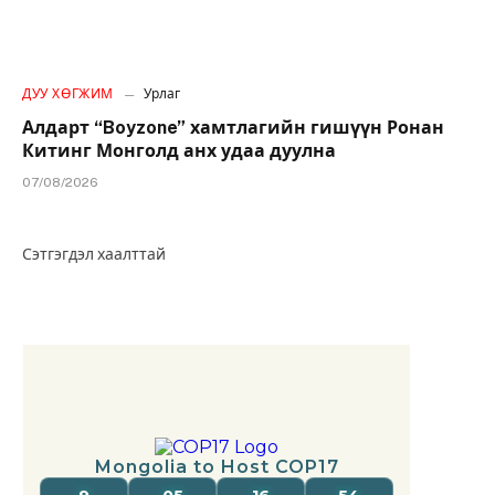
ДУУ ХӨГЖИМ
Урлаг
Алдарт “Boyzone” хамтлагийн гишүүн Ронан
Китинг Монголд анх удаа дуулна
07/08/2026
Сэтгэгдэл хаалттай