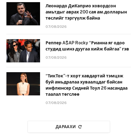
Леонардо ДиКаприо ховордсон
амьтдыг аврах 200 сая ам.долларын
төслийг тэргүүлж байна
07/08/2026
Реппер A$AP Rocky “Рианна яг одоо
студид шинэ дуугаа хийж байгаа” гэв
07/08/2026
“ТикТок”-т хорт хавдартай тэмцэж
буй амьдралаа хуваалцдаг байсан
инфлюнсер Сидней Тоул 26 насандаа
таалал төгслөө
07/08/2026
ДАРААХИ