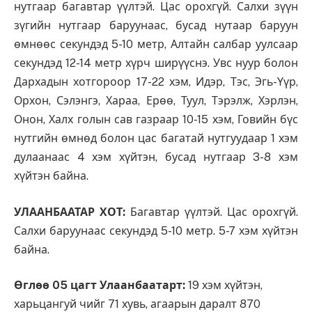
нутгаар багавтар үүлтэй. Цас орохгүй. Салхи зүүн
зүгийн нутгаар баруунаас, бусад нутаар баруун
өмнөөс секундэд 5-10 метр, Алтайн салбар уулсаар
секундэд 12-14 метр хүрч ширүүснэ. Увс нуур болон
Дархадын хотгороор 17-22 хэм, Идэр, Тэс, Эгь-Үүр,
Орхон, Сэлэнгэ, Хараа, Ерөө, Туул, Тэрэлж, Хэрлэн,
Онон, Халх голын сав газраар 10-15 хэм, Говийн бүс
нутгийн өмнөд болон цас багатай нутгуудаар 1 хэм
дулаанаас 4 хэм хүйтэн, бусад нутгаар 3-8 хэм
хүйтэн байна.
УЛААНБААТАР ХОТ:
Багавтар үүлтэй. Цас орохгүй.
Салхи баруунаас секундэд 5-10 метр. 5-7 хэм хүйтэн
байна.
Өглөө 05 цагт Улаанбаатарт:
19 хэм хүйтэн,
харьцангуй чийг 71 хувь, агаарын даралт 870