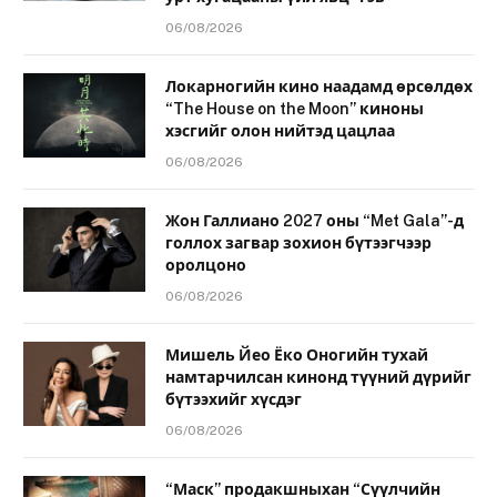
06/08/2026
Локарногийн кино наадамд өрсөлдөх
“The House on the Moon” киноны
хэсгийг олон нийтэд цацлаа
06/08/2026
Жон Галлиано 2027 оны “Met Gala”-д
голлох загвар зохион бүтээгчээр
оролцоно
06/08/2026
Мишель Йео Ёко Оногийн тухай
намтарчилсан кинонд түүний дүрийг
бүтээхийг хүсдэг
06/08/2026
“Маск” продакшныхан “Сүүлчийн