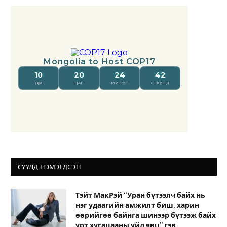
СҮҮЛД НЭМЭГДСЭН
Тэйт МакРэй “Уран бүтээлч байх нь
нэг удаагийн амжилт биш, харин
өөрийгөө байнга шинээр бүтээж байх
урт хугацааны үйл явц” гэв