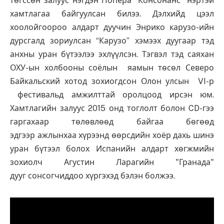
төгссөн залуус нэгдэн Попера “Консонанс” нэртэй
хамтлагаа байгуулсан билээ. Дэлхийд цээл
хоолойгоороо алдарт дуучин Энрико карузо-ийн
дурсгалд зориулсан “Карузо” хэмээх дуугаар тэд
анхны уран бүтээлээ эхлүүлсэн. Тэгвэл тэд саяхан
ОХУ-ын холбооны соёлын яамын төсөл Северо
Байкальский хотод зохиогдсон Олон улсын VI-р
фестивальд амжилттай оролцоод ирсэн юм.
Хамтлагийн залуус 2015 онд тоглолт болон CD-гээ
гаргахаар төлөвлөөд байгаа бөгөөд
эдгээр ажлынхаа хүрээнд өөрсдийн хоёр дахь шинэ
уран бүтээл болох Испанийн алдарт хөгжмийн
зохиолч Агустин Ларагийн "Гранада"
дууг сонсогчиддоо хүргэхэд бэлэн болжээ.