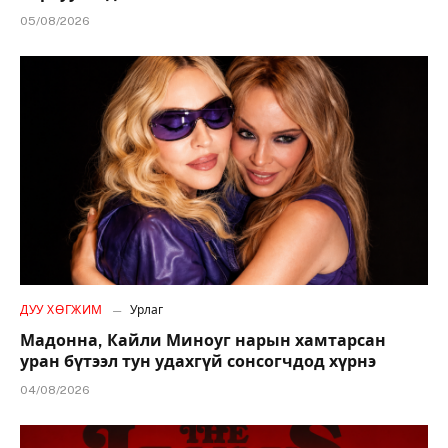
05/08/2026
ДУУ ХӨГЖИМ
Урлаг
Мадонна, Кайли Миноуг нарын хамтарсан
уран бүтээл тун удахгүй сонсогчдод хүрнэ
04/08/2026