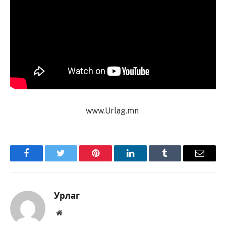
www.Urlag.mn
Facebook
Twitter
Pinterest
LinkedIn
Tumblr
Имэйл
Урлаг
Вэбсайт