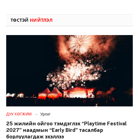
ТӨСТЭЙ
НИЙТЛЭЛ
ДУУ ХӨГЖИМ
Урлаг
25 жилийн ойгоо тэмдэглэх “Playtime Festival
2027” наадмын “Early Bird” тасалбар
борлуулагдаж эхэллээ