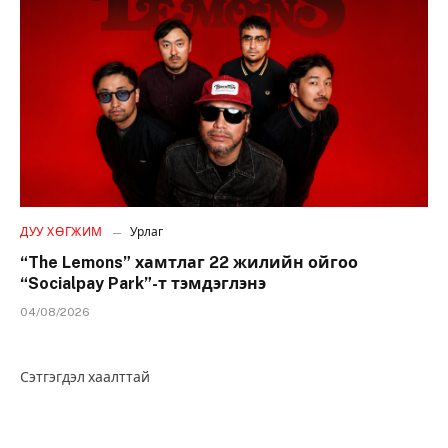
ДУУ ХӨГЖИМ
Урлаг
“The Lemons” хамтлаг 22 жилийн ойгоо
“Socialpay Park”-т тэмдэглэнэ
04/08/2026
Сэтгэгдэл хаалттай