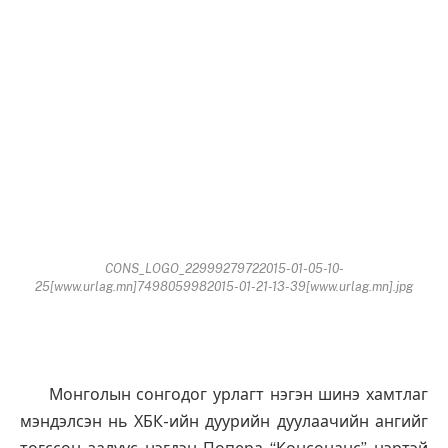
CONS_LOGO_22999279722015-01-05-10-
25[www.urlag.mn]7498059982015-01-21-13-39[www.urlag.mn].jpg
Монголын сонгодог урлагт нэгэн шинэ хамтлаг
мэндэлсэн нь ХБК-ийн дуурийн дуулаачийн ангийг