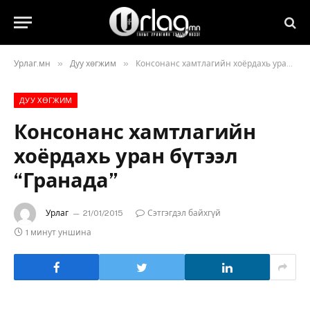
»
»
Урлаг.мн
Дуу хөгжим
Консонанс хамтлагийн хоёрдахь уран бүтээл “Гранада”
ДУУ ХӨГЖИМ
Консонанс хамтлагийн
хоёрдахь уран бүтээл
“Гранада”
Урлаг
21/01/2015
Сэтгэгдэл байхгүй
1 минут уншина