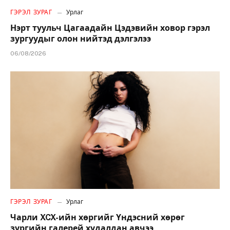
ГЭРЭЛ ЗУРАГ
Урлаг
Нэрт туульч Цагаадайн Цэдэвийн ховор гэрэл
зургуудыг олон нийтэд дэлгэлээ
06/08/2026
ГЭРЭЛ ЗУРАГ
Урлаг
Чарли XCX-ийн хөргийг Үндэсний хөрөг
зургийн галерей худалдан авчээ