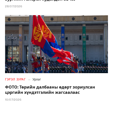
28/07/2026
ГЭРЭЛ ЗУРАГ
Урлаг
ФОТО: Төрийн далбааны өдөрт зориулсан
цэргийн хүндэтгэлийн жагсаалаас
10/07/2026