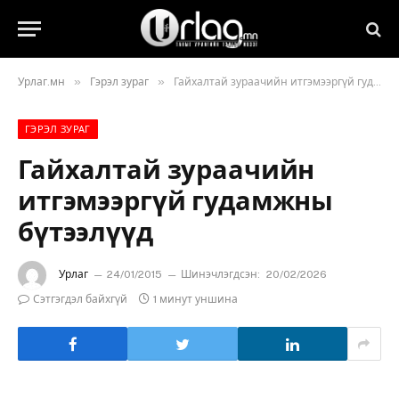
»
»
Урлаг.мн
Гэрэл зураг
Гайхалтай зураачийн итгэмээргүй гудамжны бүтээлүүд
ГЭРЭЛ ЗУРАГ
Гайхалтай зураачийн
итгэмээргүй гудамжны
бүтээлүүд
Урлаг
24/01/2015
Шинэчлэгдсэн:
20/02/2026
Сэтгэгдэл байхгүй
1 минут уншина