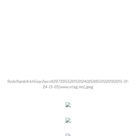
9odx9qmb4rkh5sqr2wcn929739552015012402598501220192015-01-
24-13-03[www.urlag.mn].jpeg