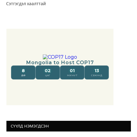
Сэтгэгдэл хаалттай
СҮҮЛД НЭМЭГДСЭН