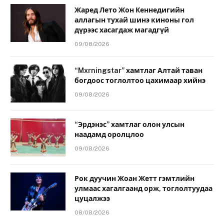
Жаред Лето Жон Кеннедигийн
аллагын тухай шинэ киноны гол
дүрээс хасагдаж магадгүй
09/08/2026
“Mxrningstar” хамтлаг Алтай таван
богдоос тоглолтоо цахимаар хийнэ
09/08/2026
“Эрдэнэс” хамтлаг олон улсын
наадамд оролцлоо
09/08/2026
Рок дуучин Жоан Жетт гэмтлийн
улмаас хагалгаанд орж, тоглолтуудаа
цуцалжээ
08/08/2026