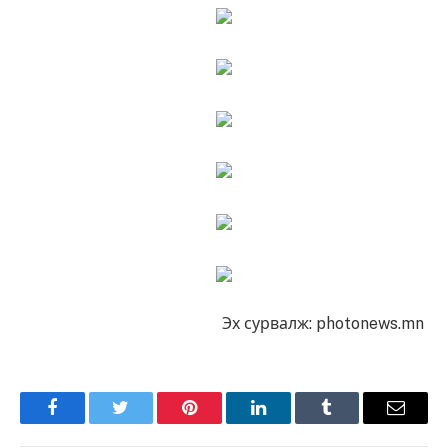
Эх сурвалж: photonews.mn
Facebook
Twitter
Pinterest
LinkedIn
Tumblr
Имэйл