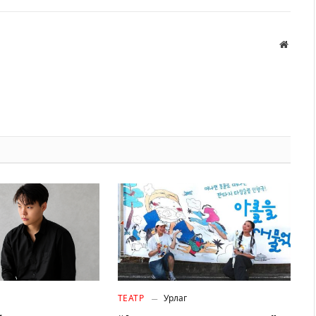
Вэбса
ТЕАТР
Урлаг