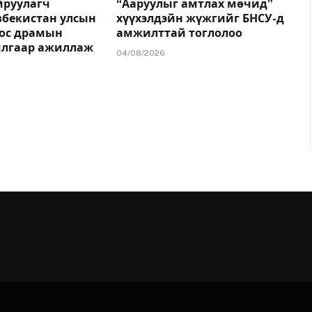
йруулагч
“Ааруулыг амтлах мөчид”
збекистан улсын
хүүхэлдэйн жүжгийг БНСУ-д
ос драмын
амжилттай тоглолоо
илгаар ажиллаж
04/08/2026