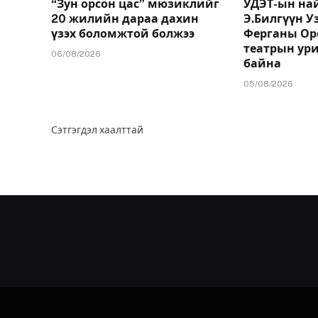
“Зун орсон цас” мюзиклийг
УДЭТ-ын на
20 жилийн дараа дахин
Э.Билгүүн У
үзэх боломжтой болжээ
Ферганы Ор
театрын ур
06/08/2026
байна
05/08/2026
Сэтгэгдэл хаалттай