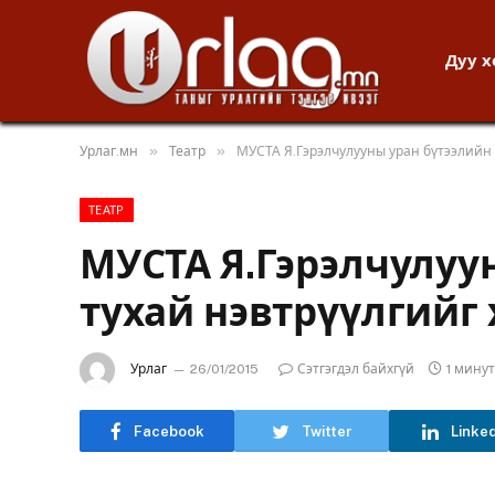
Дуу 
»
»
Урлаг.мн
Театр
МУСТА Я.Гэрэлчулууны уран бүтээлийн 
ТЕАТР
МУСТА Я.Гэрэлчулуу
тухай нэвтрүүлгийг
Урлаг
26/01/2015
Сэтгэгдэл байхгүй
1 мину
Facebook
Twitter
Linke