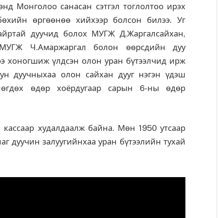
энд Монголоо санасан сэтгэл тоглолтоо ирэх
бөхийн өргөөнөө хийхээр болсон билээ.
Уг
айртай дуучид болох МУГЖ Д.Жаргалсайхан,
 МУГЖ Ч.Амаржаргал болон өөрсдийн дуу
ээ хоногшиж үлдсэн олон уран бүтээлчид ирж
уун дуучныхаа олон сайхан дууг нэгэн үдэш
глөгдөх өдөр хоёрдугаар сарын 6-ны өдөр
кассаар худалдаалж байна. Мөн 1950 утсаар
аг дуучин залуугийнхаа уран бүтээлийн тухай