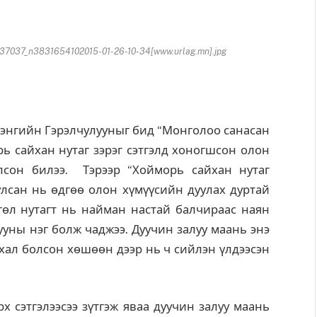
037_n3831654102015-01-26-10-34[www.urlag.mn].jpg
нгийн Гэрэлчулууныг бид “Монголоо санасан
орь сайхан нутаг зэрэг сэтгэлд хоногшсон олон
лсон билээ. Тэрээр “Хойморь сайхан нутаг
лсан нь өдгөө олон хүмүүсийн дуулах дуртай
гөл нутагт нь найман настай балчираас наян
ууны нэг болж чаджээ. Дуучин залуу маань энэ
хал болсон хөшөөн дээр нь ч сийлэн үлдээсэн
х сэтгэлээсээ зүтгэж яваа дуучин залуу маань