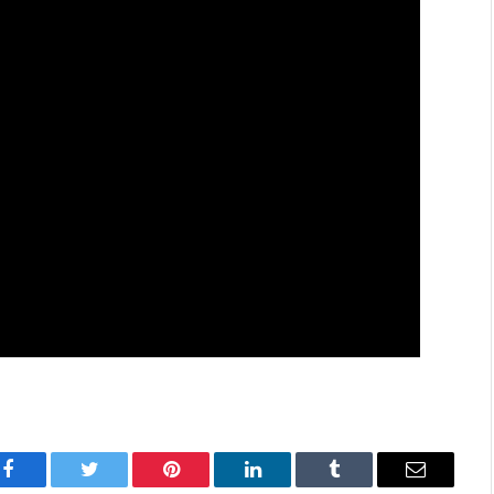
Facebook
Twitter
Pinterest
LinkedIn
Tumblr
Имэйл