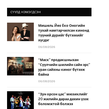
СҮҮЛД НЭМЭГДСЭН
Мишель Йео Ёко Оногийн
тухай намтарчилсан кинонд
түүний дүрийг бүтээхийг
хүсдэг
06/08/2026
“Маск” продакшныхан
“Сүүлчийн шилийн сайн эрс”
уран сайхны киног бүтээж
байна
06/08/2026
“Зун орсон цас” мюзиклийг
20 жилийн дараа дахин үзэх
боломжтой болжээ