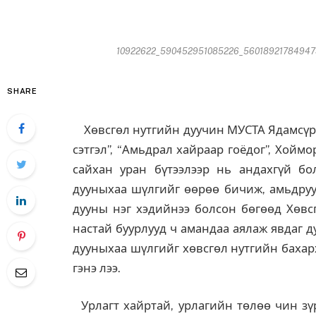
10922622_590452951085226_5601892178494737
SHARE
Хөвсгөл нутгийн дуучин МУСТА Ядамсүрэ
сэтгэл”, “Амьдрал хайраар гоёдог”, Хойм
сайхан уран бүтээлээр нь андахгүй бо
дууныхаа шүлгийг өөрөө бичиж, амьдруу
дууны нэг хэдийнээ болсон бөгөөд Хөвс
настай буурлууд ч амандаа аялаж явдаг д
дууныхаа шүлгийг хөвсгөл нутгийн бахар
гэнэ лээ.
Урлагт хайртай, урлагийн төлөө чин зүр