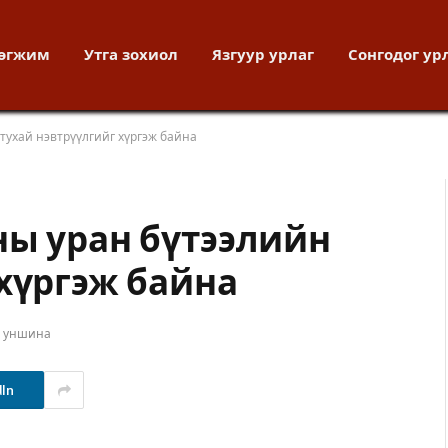
хөгжим
Утга зохиол
Язгуур урлаг
Сонгодог ур
тухай нэвтрүүлгийг хүргэж байна
ны уран бүтээлийн
 хүргэж байна
т уншина
dIn