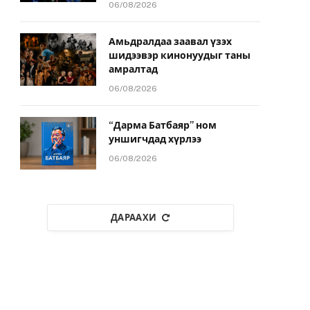
06/08/2026
Амьдралдаа заавал үзэх
шидээвэр кинонуудыг таны
амралтад
06/08/2026
“Дарма Батбаяр” ном
уншигчдад хүрлээ
06/08/2026
ДАРААХИ