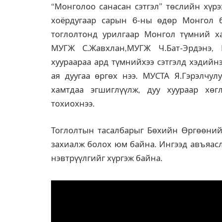
“Монголоо санасан сэтгэл” төслийн хүрэ
хоёрдугаар сарын 6-ны өдөр Монгол 
тоглолтонд урилгаар Монгол түмний х
МУГЖ С.Жавхлан,МУГЖ Ч.Бат-Эрдэнэ,
хуураараа ард түмнийхээ сэтгэлд хэдийн
ая дуугаа өргөх нээ. МУСТА Я.Гэрэлчул
хамтдаа эгшиглүүлж, дуу хуураар хө
тохиохнээ.
Тоглолтын тасалбарыг Бөхийн Өргөөний 
захиалж болох юм байна. Ингээд а
въяасл
нэвтрүүлгийг хүргэж байна.