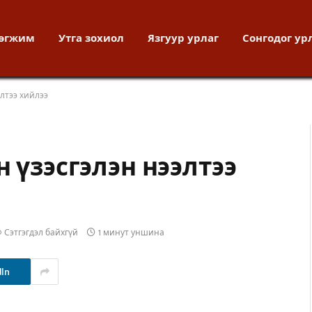
хөгжим
Утга зохиол
Язгуур урлаг
Сонгодог ур
элтээ хийлээ
н үзэсгэлэн нээлтээ
Сэтгэгдэл байхгүй
1 минут уншина
dIn