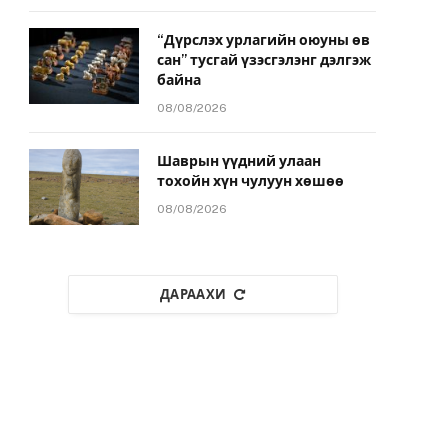
“Дүрслэх урлагийн оюуны өв
сан” тусгай үзэсгэлэнг дэлгэж
байна
08/08/2026
Шаврын үүдний улаан
тохойн хүн чулуун хөшөө
08/08/2026
ДАРААХИ