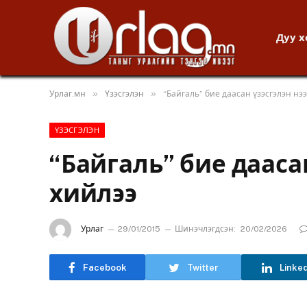
Дуу 
»
»
Урлаг.мн
Үзэсгэлэн
“Байгаль” бие даасан үзэсгэлэн нэ
ҮЗЭСГЭЛЭН
“Байгаль” бие дааса
хийлээ
Урлаг
29/01/2015
Шинэчлэгдсэн:
20/02/2026
Facebook
Twitter
Linke