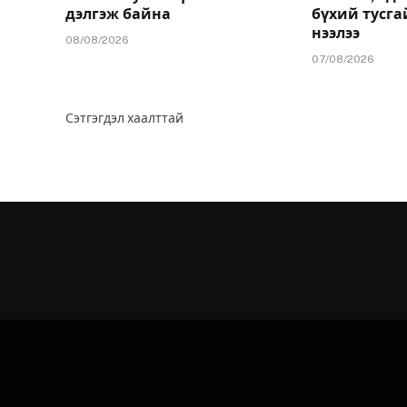
дэлгэж байна
бүхий тусга
нээлээ
08/08/2026
07/08/2026
Сэтгэгдэл хаалттай