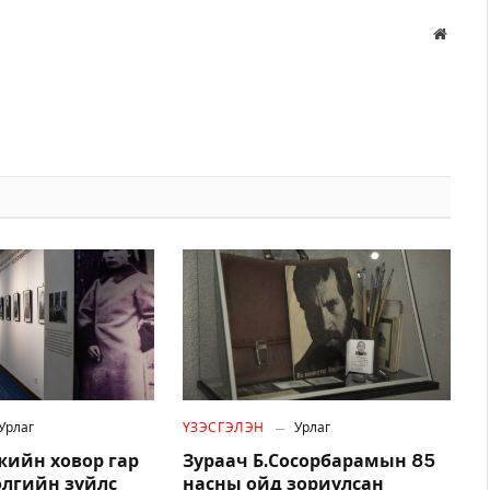
Вэбса
Урлаг
ҮЗЭСГЭЛЭН
Урлаг
жийн ховор гар
Зураач Б.Сосорбарамын 85
өлгийн зүйлс
насны ойд зориулсан