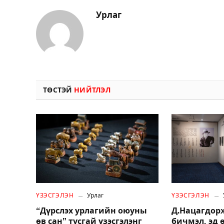
Урлаг
ТӨСТЭЙ
НИЙТЛЭЛ
ҮЗЭСГЭЛЭН
Урлаг
ҮЗЭСГЭЛЭН
“Дүрслэх урлагийн оюуны
Д.Нацагдор
өв сан” тусгай үзэсгэлэнг
бичмэл, эд 