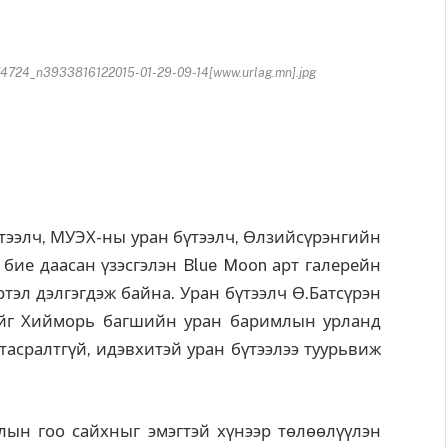
724_n3933816122015-01-29-09-14[www.urlag.mn].jpg
ээлч, МУЭХ-ны уран бүтээлч, Өлзийсүрэнгийн
ие даасан үзэсгэлэн Blue Moon арт галерейн
ртэл дэлгэгдэж байна. Уран бүтээлч Ө.Батсүрэн
ийг Хийморь багшийн уран баримлын урланд
тасралтгүй, идэвхитэй уран бүтээлээ туурьвиж
ын гоо сайхныг эмэгтэй хүнээр төлөөлүүлэн