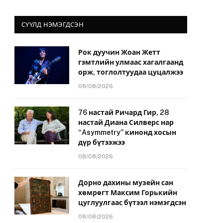
СҮҮЛД НЭМЭГДСЭН
Рок дуучин Жоан Жетт
гэмтлийн улмаас хагалгаанд
орж, тоглолтуудаа цуцалжээ
08/08/2026
76 настай Ричард Гир, 28
настай Диана Силверс нар
“Asymmetry” кинонд хосын
дүр бүтээжээ
08/08/2026
Дорно дахины музейн сан
хөмрөгт Максим Горькийн
цуглуулгаас бүтээл нэмэгдсэн
08/08/2026