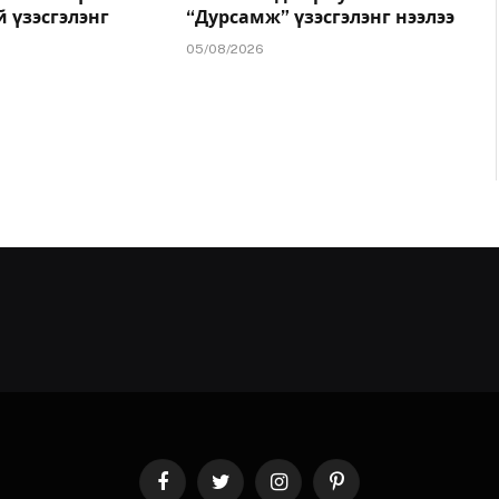
й үзэсгэлэнг
“Дурсамж” үзэсгэлэнг нээлээ
05/08/2026
Facebook
Twitter
Instagram
Pinterest