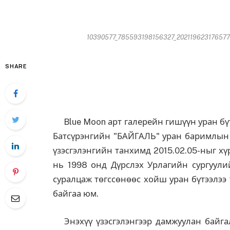
10390577_785593198156327_2021196231765774
SHARE
Blue Moon арт галерейн гишүүн уран бүт
Батсүрэнгийн "БАЙГАЛЬ" уран баримлын б
үзэсгэлэнгийн танхимд 2015.02.05-ныг хү
нь 1998 онд Дүрслэх Урлагийн сургуул
суралцаж төгссөнөөс хойш уран бүтээлээ 
байгаа юм.
Энэхүү үзэсгэлэнгээр дамжуулан байгал