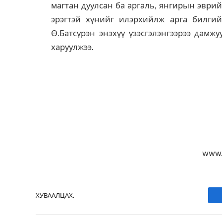
магтан дуулсан ба аргаль, янгирын эврий
эрэгтэй хүнийг илэрхийлж арга билгий
Ө.Батсүрэн энэхүү үзэсгэлэнгээрээ дамж
харуулжээ.
www.
ХУВААЛЦАХ.