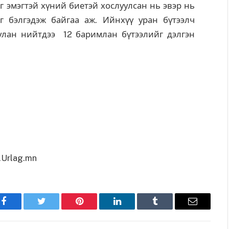
г эмэгтэй хүний биетэй хослуулсан нь эвэр нь
г бэлгэдэж байгаа аж. Ийнхүү уран бүтээлч
уулан нийтдээ 12 баримлан бүтээлийг дэлгэн
Urlag.mn
Facebook
Twitter
Pinterest
LinkedIn
Tumblr
Имэйл