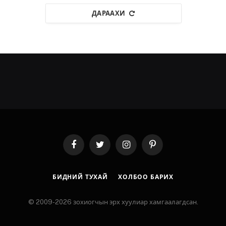
ДАРААХИ
Facebook
Twitter
Instagram
Pinterest
БИДНИЙ ТУХАЙ
ХОЛБОО БАРИХ
© 2009-2026 зохиогчын эрх хуулиар хамгаалагдсан.