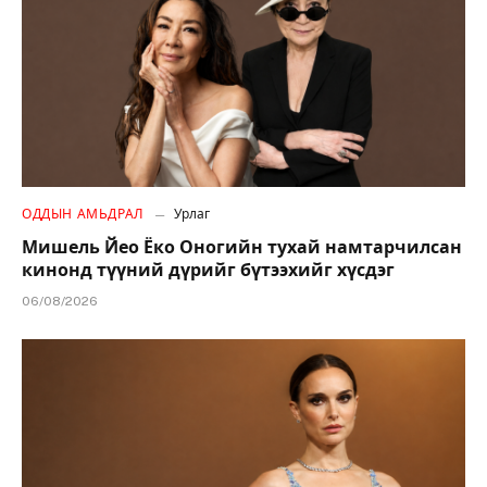
ОДДЫН АМЬДРАЛ
Урлаг
Мишель Йео Ёко Оногийн тухай намтарчилсан
кинонд түүний дүрийг бүтээхийг хүсдэг
06/08/2026