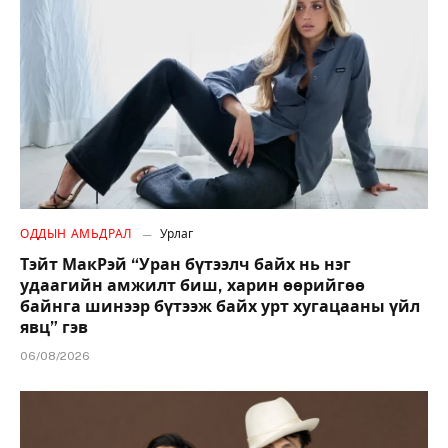
ОДДЫН АМЬДРАЛ
Урлаг
Тэйт МакРэй “Уран бүтээлч байх нь нэг
удаагийн амжилт биш, харин өөрийгөө
байнга шинээр бүтээж байх урт хугацааны үйл
явц” гэв
06/08/2026