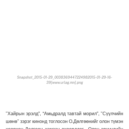
Snapshot_2015-01-29_0038369447224982015-01-29-16-
39[www.urlag.mn].png
"Хайрын эрэлд”, “Амьдралд тавтай морил”, "Сүүлчийн
шөнө" зэрэг кинонд тоглосон О.Дөлгөөнийг олон түмэн