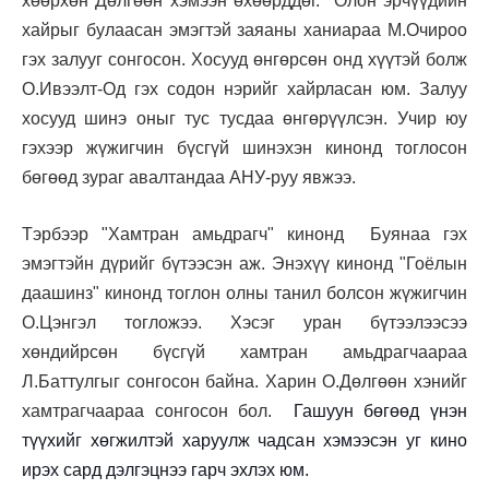
хөөрхөн Дөлгөөн хэмээн өхөөрддөг. Олон эрчүүдийн
хайрыг булаасан эмэгтэй заяаны ханиараа М.Очироо
гэх залууг сонгосон. Хосууд өнгөрсөн онд хүүтэй болж
О.Ивээлт-Од гэх содон нэрийг хайрласан юм. Залуу
хосууд шинэ оныг тус тусдаа өнгөрүүлсэн. Учир юу
гэхээр жүжигчин бүсгүй шинэхэн кинонд тоглосон
бөгөөд зураг авалтандаа АНУ-руу явжээ.
Тэрбээр "Хамтран амьдрагч" кинонд Буянаа гэх
эмэгтэйн дүрийг бүтээсэн аж. Энэхүү кинонд "Гоёлын
даашинз" кинонд тоглон олны танил болсон жүжигчин
О.Цэнгэл тогложээ. Хэсэг уран бүтээлээсээ
хөндийрсөн бүсгүй хамтран амьдрагчаараа
Л.Баттулгыг сонгосон байна. Харин О.Дөлгөөн хэнийг
хамтрагчаараа сонгосон бол.
Гашуун бөгөөд үнэн
түүхийг хөгжилтэй харуулж чадсан хэмээсэн уг кино
ирэх сард дэлгэцнээ гарч эхлэх юм.