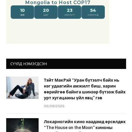
СҮҮЛД НЭМЭГДСЭН
Тэйт МакРэй “Уран бүтээлч байх нь
нэг удаагийн амжилт биш, харин
өөрийгөө байнга шинээр бүтээж байх
урт хугацааны үйл явц” гэв
06/08/2026
Локарногийн кино наадамд өрсөлдөх
“The House on the Moon” киноны