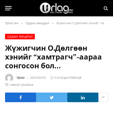
»
»
Урлаг.мн
Оддын амьдрал
Жүжигчин О.Дөлгөөн хэнийг “хамтрагч”-аараа сонгосон бол…
ОДДЫН АМЬДРАЛ
Жүжигчин О.Дөлгөөн
хэнийг “хамтрагч”-аараа
сонгосон бол…
Урлаг
29/01/2015
Сэтгэгдэл байхгүй
1 минут уншина