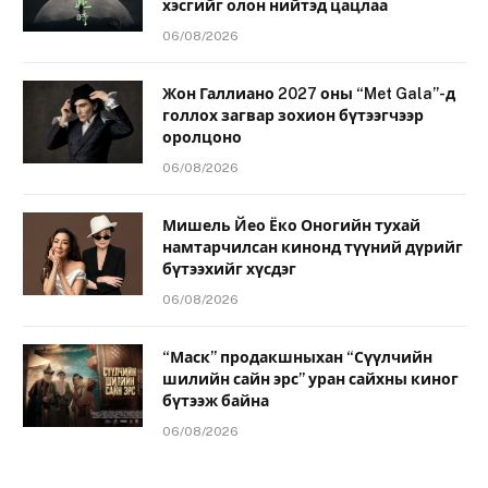
хэсгийг олон нийтэд цацлаа
06/08/2026
Жон Галлиано 2027 оны “Met Gala”-д
голлох загвар зохион бүтээгчээр
оролцоно
06/08/2026
Мишель Йео Ёко Оногийн тухай
намтарчилсан кинонд түүний дүрийг
бүтээхийг хүсдэг
06/08/2026
“Маск” продакшныхан “Сүүлчийн
шилийн сайн эрс” уран сайхны киног
бүтээж байна
06/08/2026