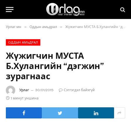
»
»
Урлаг.мн
Оддын амьдрал
Жүжигчин МУСТА Б.Хулангийн “дэгжин” зурагнаас
ОДДЫН АМЬДРАЛ
Жүжигчин МУСТА
Б.Хулангийн “дэгжин”
зурагнаас
Урлаг
30/01/2015
Сэтгэгдэл байхгүй
1 минут уншина