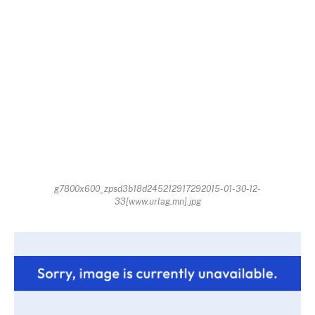
g7800x600_zpsd3b18d245212917292015-01-30-12-
33[www.urlag.mn].jpg