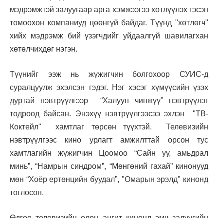
мэдрэмжтэй залуугаар арга хэмжээгээ хөтлүүлэх гэсэн
томоохон компаниуд цөөнгүй байдаг. Түүнд "хөтлөгч"
хийх мэдрэмж бий үзэгчдийг уйдаалгүй шавилагхан
хөтөлчихдөг нэгэн.
Түүнийг ээж нь жүжигчин болгохоор СУИС-д
суралцуулж эхэлсэн гэдэг. Нэг хэсэг хүмүүсийн үзэх
дуртай нэвтрүүлгээр “Халуун чинжүү” нэвтрүүлэг
тодроод байсан. Энэхүү нэвтрүүлгээсээ эхлэн "ТВ-
Коктейл" хамтлаг төрсөн түүхтэй.
Телевизийн
нэвтрүүлгээс кино урлагт амжилттай орсон тус
хамтлагийн жүжигчин Цоомоо “Сайн уу, амьдрал
минь”, “Намрын синдром”, “Мөнгөний гахай” кинонууд
мөн “Хоёр ертөнцийн буудал”, "Омарын эрэлд" кинонд
тоглосон.
Өдгөө телевизийн олон ангит кинонд эмч залуугийн