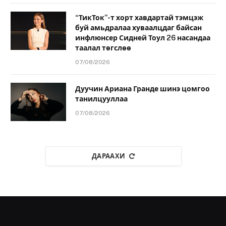
“ТикТок”-т хорт хавдартай тэмцэж
буй амьдралаа хуваалцдаг байсан
инфлюнсер Сидней Тоул 26 насандаа
таалал төгслөө
07/08/2026
Дуучин Ариана Гранде шинэ цомгоо
танилцууллаа
07/08/2026
ДАРААХИ