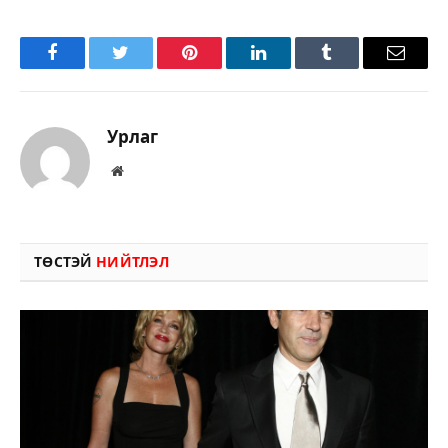
Facebook
Twitter
Pinterest
LinkedIn
Tumblr
Имэйл
Урлаг
Вэбсайт
ТӨСТЭЙ
НИЙТЛЭЛ