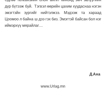
дүр бүтээж буй. Тэгвэл өөрийн цахим хуудаснаа нэгэн
эмэгтэйн зургийг нийтэлжээ. Мэдээж та хараад
Цоомоо л байна ш дээ гэх биз. Эмэгтэй байсан бол нэг
иймэрхүү мярайлаг…
Д.Ана
www.Urlag.mn