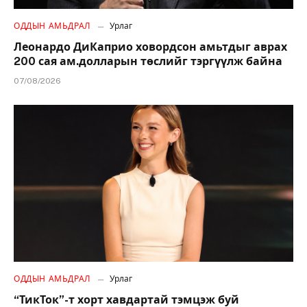
ОДДЫН АМЬДРАЛ
Урлаг
Леонардо ДиКаприо ховордсон амьтдыг аврах
200 сая ам.долларын төслийг тэргүүлж байна
07/08/2026
ОДДЫН АМЬДРАЛ
Урлаг
“ТикТок”-т хорт хавдартай тэмцэж буй