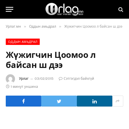
»
»
Урлаг.мн
Оддын амьдрал
Жүжигчин Цоомоо л байсан ш дээ
ОДДЫН АМЬДРАЛ
Жүжигчин Цоомоо л
байсан ш дээ
Урлаг
03/02/2015
Сэтгэгдэл байхгүй
1 минут уншина