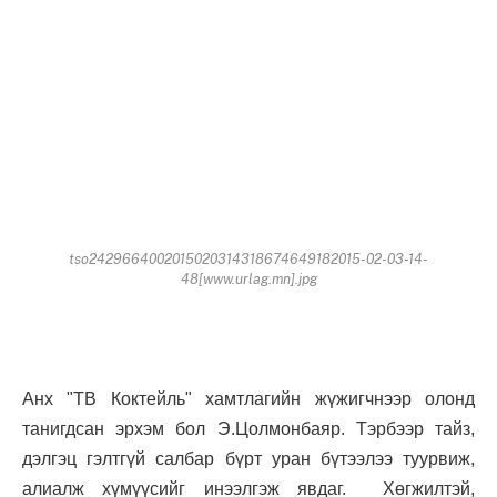
tso2429664002015020314318674649182015-02-03-14-
48[www.urlag.mn].jpg
Анх "ТВ Коктейль" хамтлагийн жүжигчнээр олонд
танигдсан эрхэм бол Э.Цолмонбаяр. Тэрбээр тайз,
дэлгэц гэлтгүй салбар бүрт уран бүтээлээ туурвиж,
алиалж хүмүүсийг инээлгэж явдаг. Хөгжилтэй,