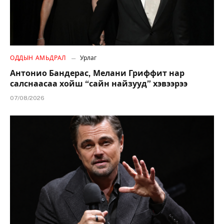
ОДДЫН АМЬДРАЛ
Урлаг
Антонио Бандерас, Мелани Гриффит нар
салснаасаа хойш “сайн найзууд” хэвээрээ
07/08/2026