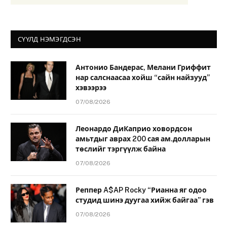
СҮҮЛД НЭМЭГДСЭН
Антонио Бандерас, Мелани Гриффит
нар салснаасаа хойш “сайн найзууд”
хэвээрээ
07/08/2026
Леонардо ДиКаприо ховордсон
амьтдыг аврах 200 сая ам.долларын
төслийг тэргүүлж байна
07/08/2026
Реппер A$AP Rocky “Рианна яг одоо
студид шинэ дуугаа хийж байгаа” гэв
07/08/2026