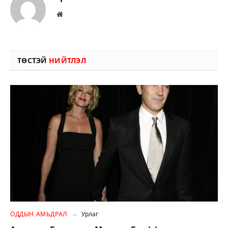
Вэбсайт
ТӨСТЭЙ
НИЙТЛЭЛ
ОДДЫН АМЬДРАЛ
Урлаг