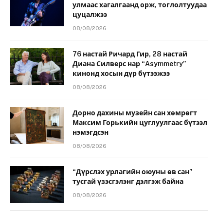
улмаас хагалгаанд орж, тоглолтуудаа
цуцалжээ
08/08/2026
76 настай Ричард Гир, 28 настай
Диана Силверс нар “Asymmetry”
кинонд хосын дүр бүтээжээ
08/08/2026
Дорно дахины музейн сан хөмрөгт
Максим Горькийн цуглуулгаас бүтээл
нэмэгдсэн
08/08/2026
“Дүрслэх урлагийн оюуны өв сан”
тусгай үзэсгэлэнг дэлгэж байна
08/08/2026