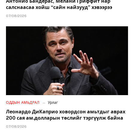
Антонио Бандерас, Мелани Гриффит нар
салснаасаа хойш “сайн найзууд” хэвээрээ
07/08/2026
ОДДЫН АМЬДРАЛ
Урлаг
Леонардо ДиКаприо ховордсон амьтдыг аврах
200 сая ам.долларын төслийг тэргүүлж байна
07/08/2026