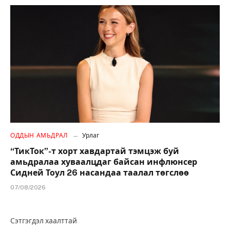
ОДДЫН АМЬДРАЛ
Урлаг
“ТикТок”-т хорт хавдартай тэмцэж буй
амьдралаа хуваалцдаг байсан инфлюнсер
Сидней Тоул 26 насандаа таалал төгслөө
07/08/2026
Сэтгэгдэл хаалттай