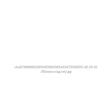
chu8748886632015021804385455973592015-02-23-10-
39[www.urlag.mn].jpg