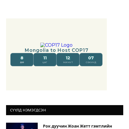
СҮҮЛД НЭМЭГДСЭН
Рок дуучин Жоан Жетт гэмтлийн