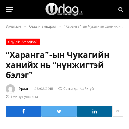
»
»
Урлаг.мн
Оддын амьдрал
“Харанга”-ын Чукагийн ханийх нь “нүнжигтэй бэлэг”
ОДДЫН АМЬДРАЛ
“Харанга”-ын Чукагийн
ханийх нь “нүнжигтэй
бэлэг”
Урлаг
23/02/2015
Сэтгэгдэл байхгүй
1 минут уншина