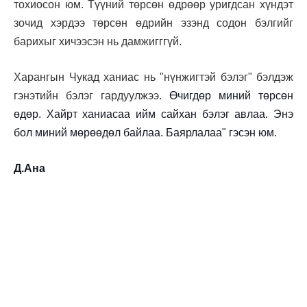
тохиосон юм. Түүний төрсөн өдрөөр уригдсан хүндэт
зочид хэрдээ төрсөн өдрийн эзэнд содон бэлгийг
барихыг хичээсэн нь дамжигггүй.
Харангын Чукад ханиас нь "нүнжигтэй бэлэг" бэлдэж
гэнэтийн бэлэг гардуулжээ.
Өчигдөр миний төрсөн
өдөр. Хайрт ханиасаа ийм сайхан бэлэг авлаа. Энэ
бол миний мөрөөдөл байлаа. Баярлалаа" гэсэн юм.
Д.Ана