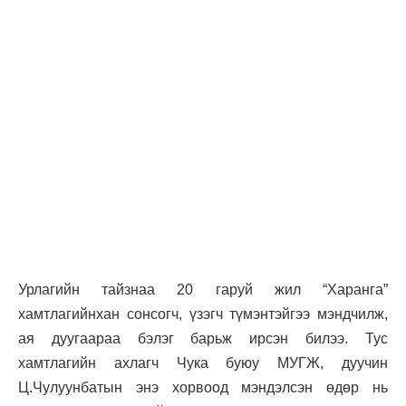
Урлагийн тайзнаа 20 гаруй жил “Харанга”
хамтлагийнхан сонсогч, үзэгч түмэнтэйгээ мэндчилж,
ая дуугаараа бэлэг барьж ирсэн билээ. Тус
хамтлагийн ахлагч Чука буюу МУГЖ, дуучин
Ц.Чулуунбатын энэ хорвоод мэндэлсэн өдөр нь