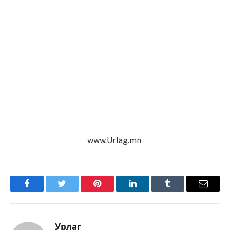
www.Urlag.mn
Facebook
Twitter
Pinterest
LinkedIn
Tumblr
Имэйл
Урлаг