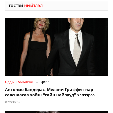
ТӨСТЭЙ
НИЙТЛЭЛ
ОДДЫН АМЬДРАЛ
Урлаг
Антонио Бандерас, Мелани Гриффит нар
салснаасаа хойш “сайн найзууд” хэвээрээ
07/08/2026