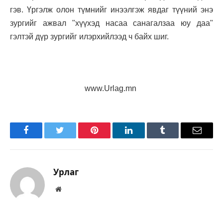
гэв. Үргэлж олон түмнийг инээлгэж явдаг түүний энэ
зургийг ажвал "хүүхэд насаа санагалзаа юу даа"
гэлтэй дүр зургийг илэрхийлээд ч байх шиг.
www.Urlag.mn
Facebook
Twitter
Pinterest
LinkedIn
Tumblr
Имэйл
Урлаг
Вэбсайт