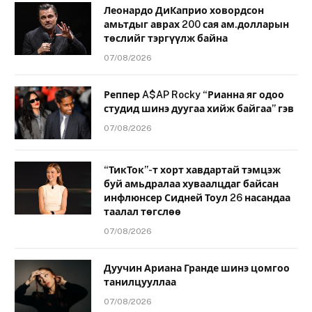
Леонардо ДиКаприо ховордсон
амьтдыг аврах 200 сая ам.долларын
төслийг тэргүүлж байна
07/08/2026
Реппер A$AP Rocky “Рианна яг одоо
студид шинэ дуугаа хийж байгаа” гэв
07/08/2026
“ТикТок”-т хорт хавдартай тэмцэж
буй амьдралаа хуваалцдаг байсан
инфлюнсер Сидней Тоул 26 насандаа
таалал төгслөө
07/08/2026
Дуучин Ариана Гранде шинэ цомгоо
танилцууллаа
07/08/2026