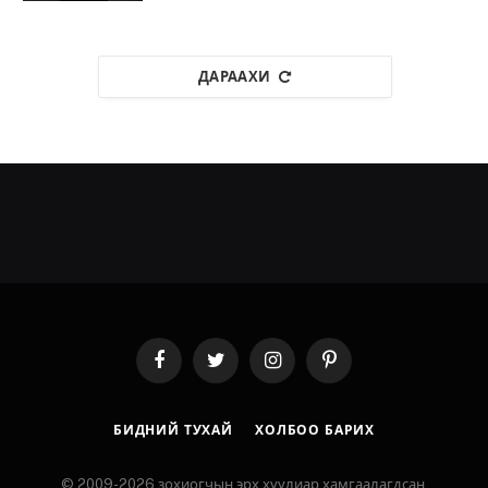
ДАРААХИ
Facebook
Twitter
Instagram
Pinterest
БИДНИЙ ТУХАЙ
ХОЛБОО БАРИХ
© 2009-2026 зохиогчын эрх хуулиар хамгаалагдсан.