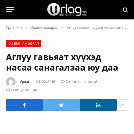
»
»
Урлаг.мн
Оддын амьдрал
Аглуу гавьяат хүүхэд насаа санагалзаа юу даа
ОДДЫН АМЬДРАЛ
Аглуу гавьяат хүүхэд
насаа санагалзаа юу даа
Урлаг
23/02/2015
Сэтгэгдэл байхгүй
1 минут уншина