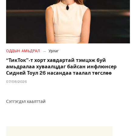
ОДДЫН АМЬДРАЛ
Урлаг
“ТикТок”-т хорт хавдартай тэмцэж буй
амьдралаа хуваалцдаг байсан инфлюнсер
Сидней Тоул 26 насандаа таалал төгслөө
07/08/2026
Сэтгэгдэл хаалттай