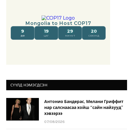
СҮҮЛД НЭМЭГДСЭН
Антонио Бандерас, Мелани Гриффит
нар салснаасаа хойш “сайн найзууд”
хэвээрээ
07/08/2026