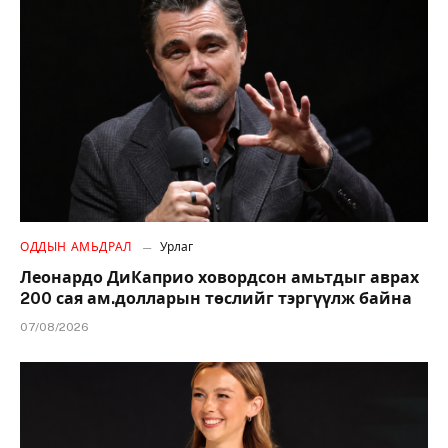
ОДДЫН АМЬДРАЛ
Урлаг
Леонардо ДиКаприо ховордсон амьтдыг аврах
200 сая ам.долларын төслийг тэргүүлж байна
07/08/2026