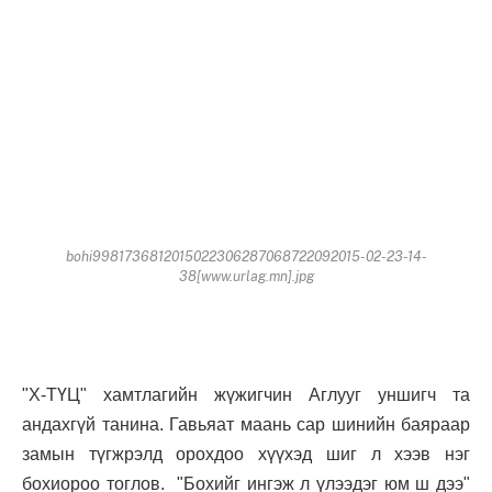
bohi9981736812015022306287068722092015-02-23-14-
38[www.urlag.mn].jpg
"Х-ТҮЦ" хамтлагийн жүжигчин Аглууг уншигч та
андахгүй танина. Гавьяат маань сар шинийн баяраар
замын түгжрэлд орохдоо хүүхэд шиг л хээв нэг
бохиороо тоглов. "Бохийг ингэж л үлээдэг юм ш дээ"