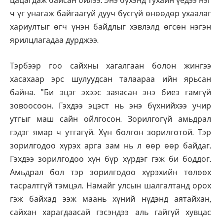
цацагдаж байсан билээ. Энэ бүхэнд тухайн үедээ нэг
ч үг унагаж байгаагүй дууч бүсгүй өнөөдөр ухаалаг
хариултыг өгч үнэн байдлыг хэвлэлд өгсөн нэгэн
ярилцлагадаа дурджээ.
Тэрбээр гоо сайхны хагалгаан болон жингээ
хасахаар эрс шулуудсан талаараа ийн ярьсан
байна. "Би эцэг эхээс заяасан энэ биеэ гамгүй
зовоосоон. Гэхдээ эцэст нь энэ бүхнийхээ учир
утгыг маш сайн ойлгосон. Зорилгогүй амьдрал
гэдэг ямар ч утгагүй. Хүн болгон зорилготой. Тэр
зорилгодоо хүрэх арга зам нь л өөр өөр байдаг.
Гэхдээ зорилгодоо хүн бүр хүрдэг гэж би боддог.
Амьдрал бол тэр зорилгодоо хүрэхийн төлөөх
тасралтгүй тэмцэл. Намайг улсын шалгалтанд орох
гэж байхад ээж маань хүний нүдэнд аятайхан,
сайхан харагдаасай гэсэндээ аль гайгүй хувцас