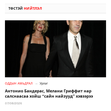
ТӨСТЭЙ
НИЙТЛЭЛ
ОДДЫН АМЬДРАЛ
Урлаг
Антонио Бандерас, Мелани Гриффит нар
салснаасаа хойш “сайн найзууд” хэвээрээ
07/08/2026