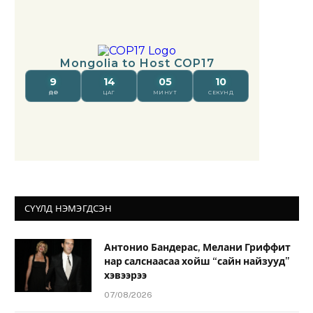
СҮҮЛД НЭМЭГДСЭН
Антонио Бандерас, Мелани Гриффит
нар салснаасаа хойш “сайн найзууд”
хэвээрээ
07/08/2026