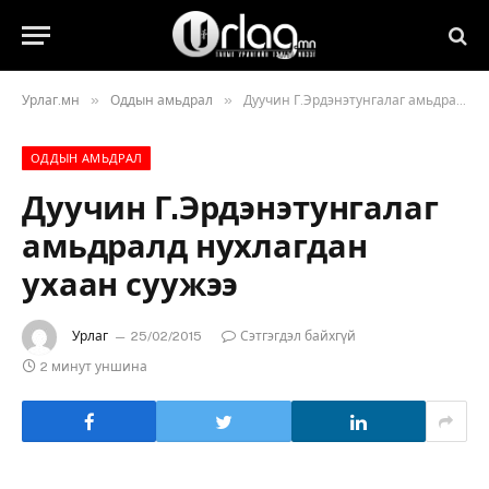
»
»
Урлаг.мн
Оддын амьдрал
Дуучин Г.Эрдэнэтунгалаг амьдралд нухлагдан ухаан суужээ
ОДДЫН АМЬДРАЛ
Дуучин Г.Эрдэнэтунгалаг
амьдралд нухлагдан
ухаан суужээ
Урлаг
25/02/2015
Сэтгэгдэл байхгүй
2 минут уншина