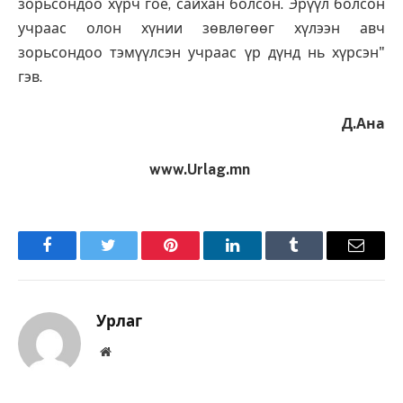
зорьсондоо хүрч гоё, сайхан болсон. Эрүүл болсон
учраас олон хүнии зөвлөгөөг хүлээн авч
зорьсондоо тэмүүлсэн учраас үр дүнд нь хүрсэн"
гэв.
Д.Ана
www.Urlag.mn
Facebook
Twitter
Pinterest
LinkedIn
Tumblr
Имэйл
Урлаг
Вэбсайт