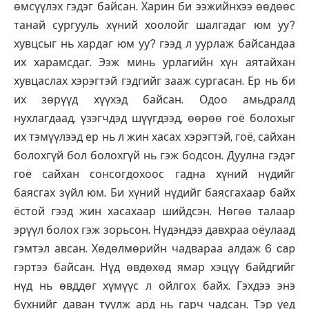
өмсүүлэх гэдэг байсан. Харин би ээжийнхээ өөдөөс
танай сургууль хүний хоолойг шалгадаг юм уу?
хувцсыг нь хардаг юм уу? гээд л уурлаж байсандаа
их харамсдаг. Ээж минь урлагийн хүн аятайхан
хувцаслах хэрэгтэй гэдгийг зааж сургасан. Ер нь би
их зөрүүд хүүхэд байсан. Одоо амьдралд
нухлагдаад, үзэгчдэд шүүгдээд, өөрөө гоё болохыг
их тэмүүлээд ер нь л жин хасах хэрэгтэй, гоё, сайхан
болохгүй бол болохгүй нь гэж бодсон. Дуулна гэдэг
гоё сайхан сонсогдохоос гадна хүний нүдийг
баясгах зүйл юм. Би хүний нүдийг баясгахаар байх
ёстой гээд жин хасахаар шийдсэн. Нөгөө талаар
эрүүл болох гэж зорьсон. Нүдэндээ давхраа оёулаад
гэмтэл авсан. Хөдөлмөрийн чадвараа алдаж 6 cap
гэртээ байсан. Нүд өвдөхөд ямар хэцүү байдгийг
нүд нь өвддөг хүмүүс л ойлгох байх. Гэхдээ энэ
бүхнийг даван туулж ард нь гарч чадсан. Тэр үед