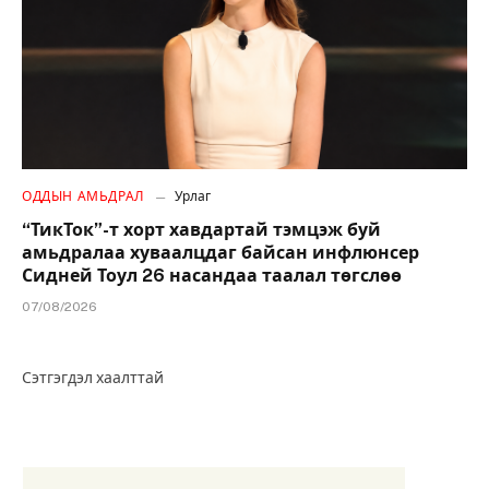
ОДДЫН АМЬДРАЛ
Урлаг
“ТикТок”-т хорт хавдартай тэмцэж буй
амьдралаа хуваалцдаг байсан инфлюнсер
Сидней Тоул 26 насандаа таалал төгслөө
07/08/2026
Сэтгэгдэл хаалттай