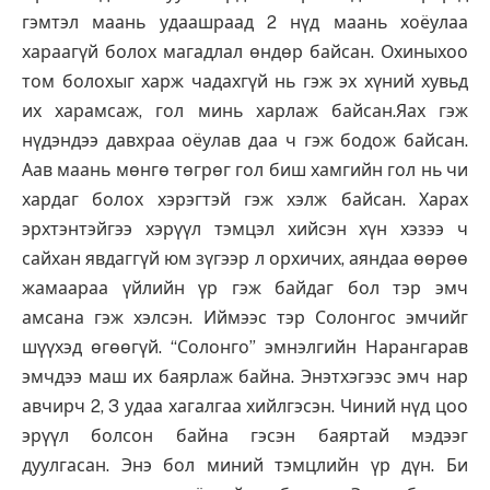
гэмтэл маань удаашраад 2 нүд маань хоёулаа
хараагүй болох магадлал өндөр байсан. Охиныхоо
том болохыг харж чадахгүй нь гэж эх хүний хувьд
их харамсаж, гол минь харлаж байсан.Яах гэж
нүдэндээ давхраа оёулав даа ч гэж бодож байсан.
Аав маань мөнгө төгрөг гол биш хамгийн гол нь чи
хардаг болох хэрэгтэй гэж хэлж байсан. Харах
эрхтэнтэйгээ хэрүүл тэмцэл хийсэн хүн хэзээ ч
сайхан явдаггүй юм зүгээр л орхичих, аяндаа өөрөө
жамаараа үйлийн үр гэж байдаг бол тэр эмч
амсана гэж хэлсэн. Иймээс тэр Солонгос эмчийг
шүүхэд өгөөгүй. “Солонго” эмнэлгийн Нарангарав
эмчдээ маш их баярлаж байна. Энэтхэгээс эмч нар
авчирч 2, 3 удаа хагалгаа хийлгэсэн. Чиний нүд цоо
эрүүл болсон байна гэсэн баяртай мэдээг
дуулгасан. Энэ бол миний тэмцлийн үр дүн. Би