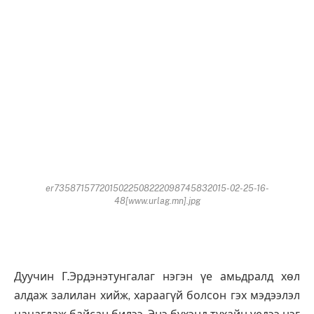
er7358715772015022508222098745832015-02-25-16-
48[www.urlag.mn].jpg
Дуучин Г.Эрдэнэтунгалаг нэгэн үе амьдралд хөл
алдаж залилан хийж, хараагүй болсон гэх мэдээлэл