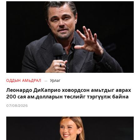
ОДДЫН АМЬДРАЛ
Урлаг
Леонардо ДиКаприо ховордсон амьтдыг аврах
200 сая ам.долларын төслийг тэргүүлж байна
07/08/2026