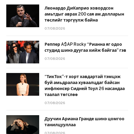
Леонардо ДиКаприо ховордсон
амьтдыг аврах 200 сая ам.долларын
төслийг тэргүүлж байна
07/08/2026
Реппер A$AP Rocky “Рианна яг одоо
студид шинэ дуугаа хийж байгаа” гэв
07/08/2026
“ТикТок”-т хорт хавдартай тэмцэж
буй амьдралаа хуваалцдаг байсан
инфлюнсер Сидней Тоул 26 насандаа
таалал төгслөө
07/08/2026
Дуучин Ариана Гранде шинэ цомгоо
танилцууллаа
07/08/2026