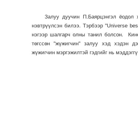
Залуу дуучин П.Баярцэнгэл ёодол хэм
нэвтрүүлсэн билээ. Тэрбээр "Universe be
нэгээр шалгарч олны танил болсон. Кино
төгссөн "жүжигчин" залуу хэд хэдэн дэ
жүжигчин мэргэжилтэй гэдгийг нь мэддэггү