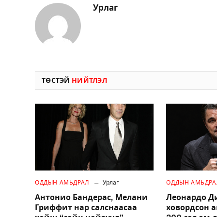
Урлаг
ТӨСТЭЙ
НИЙТЛЭЛ
ОДДЫН АМЬДРАЛ
Урлаг
ОДДЫН АМЬДРА
Антонио Бандерас, Мелани
Леонардо Д
Гриффит нар салснаасаа
ховордсон 