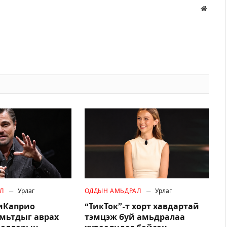
Вэбса
Л
Урлаг
ОДДЫН АМЬДРАЛ
Урлаг
иКаприо
“ТикТок”-т хорт хавдартай
амьтдыг аврах
тэмцэж буй амьдралаа