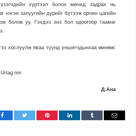
 үзэгчдийн хүртээл болох мөчид задрах нь
г нэгэн залуугийн дүрийг бүтээж орчин цагийн
юм болов уу. Гэхдээ энэ бол одоогоор таамаг
э.
йгээ хослуулж яваа түүнд уншигчдынхаа өмнөөс
Urlag.mn
Д.Ана
Facebook
Twitter
Pinterest
LinkedIn
Tumblr
Имэйл