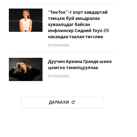
“ТикТок”-т хорт хавдартай
тэмцэж буй амьдралаа
хуваалцдаг байсан
инфлюнсер Сидней Тоул 26
насандаа таалал төгслөө
07/08/2026
Дуучин Ариана Гранде шинэ
цомгоо танилцууллаа
07/08/2026
ДАРААХИ