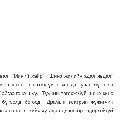
ал, "Миний хайр", "Шинэ жилийн адал явдал"
олоо хэзээ ч орхихгүй хэмээдэг уран бүтээлч
 байгаа гэнэ шүү.
Түүний тоглож буй шинэ кино
н бүтээлд бөгөөд Драмын театрын жүжигчин
оны нээлтээ хийх хугацаа одоогоор тодорхойгүй