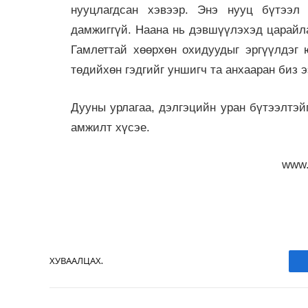
нууцлагдсан хэвээр. Энэ нууц бүтээл
дамжиггүй. Наана нь дэвшүүлэхэд царайла
Гамлеттай хөөрхөн охидуудыг эргүүлдэг 
төдийхөн гэдгийг уншигч та анхааран биз э
Дууны урлагаа, дэлгэцийн уран бүтээлтэ
амжилт хүсэе.
www.
ХУВААЛЦАХ.