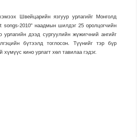
ээх Швейцарийн язгуур урла­гийг Монголд
st songs-2010" наадмын шилдэг 25 оролцогчийн
 урлагийн дээд сургуулийн жүжигчний ангийг
лгэцийн бүтээлд тоглосон. Түүнийг тэр бүр
й хүмүүс кино урлагт хөл тавилаа гэдэг.