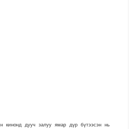
кинонд дууч залуу ямар дүр бүтээсэн нь