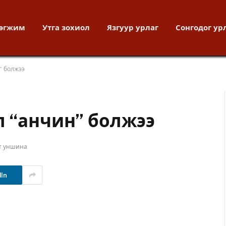
хөгжим
Утга зохиол
Язгуур урлаг
Сонгодог ур
” болжээ
л “анчин” болжээ
т уншина
dIn