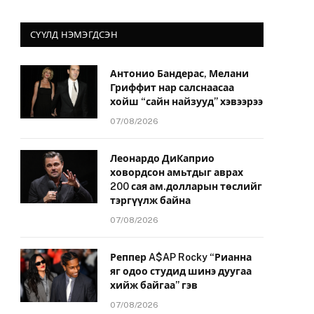
СҮҮЛД НЭМЭГДСЭН
Антонио Бандерас, Мелани
Гриффит нар салснаасаа
хойш “сайн найзууд” хэвээрээ
07/08/2026
Леонардо ДиКаприо
ховордсон амьтдыг аврах
200 сая ам.долларын төслийг
тэргүүлж байна
07/08/2026
Реппер A$AP Rocky “Рианна
яг одоо студид шинэ дуугаа
хийж байгаа” гэв
07/08/2026