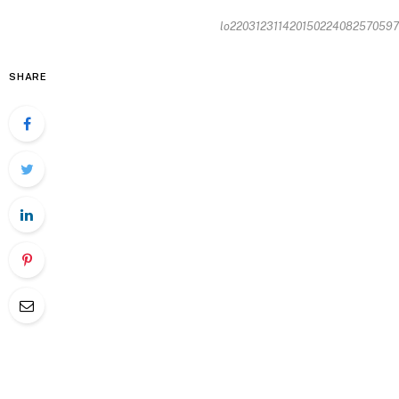
lo2203123114201502240825705970
SHARE