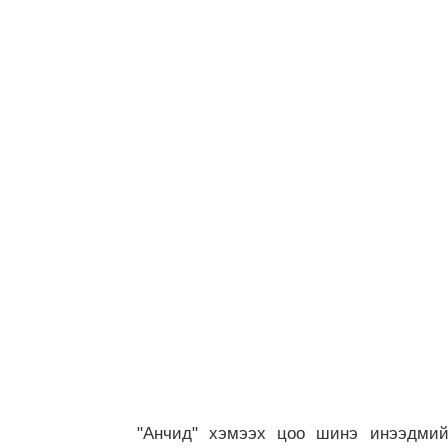
"Анчид" хэмээх цоо шинэ инээдмийн 