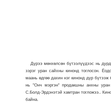
Дүрээ мөнхөлсөн бүтээлүүдээс нь дурдв
зэрэг уран сайхны кинонд тоглосон. Ёод
маань өдгөө дахин нэг кинонд дүр бүтээж
нь "Онч мэргэн" продакшны анхны ура
С.Болд-Эрдэнэтэй хамтран тогложээ.. Кин
байна.