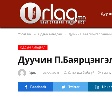
Дуу 
»
»
Урлаг.мн
Оддын амьдрал
Дуучин П.Баярцэнгэл “анчин
ОДДЫН АМЬДРАЛ
Дуучин П.Баярцэнгэ
Урлаг
26/02/2015
Сэтгэгдэл байхгүй
1 мину
Facebook
Twitter
Linke