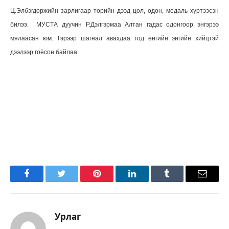
Ц.Элбэгдоржийн зарлигаар төрийн дээд цол, одон, медаль хүртээсэн
билээ. МУСТА дуучин Р.Дэлгэрмаа Алтан гадас одонгоор энгэрээ
мялаасан юм. Тэрээр шагнал авахдаа тод өнгийн энгийн хийцтэй
дээлээр гоёсон байлаа.
Facebook
Twitter
Pinterest
LinkedIn
Tumblr
Имэйл
Урлаг