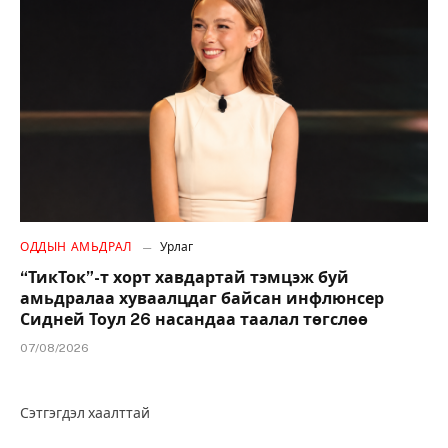
ОДДЫН АМЬДРАЛ
Урлаг
“ТикТок”-т хорт хавдартай тэмцэж буй
амьдралаа хуваалцдаг байсан инфлюнсер
Сидней Тоул 26 насандаа таалал төгслөө
07/08/2026
Сэтгэгдэл хаалттай