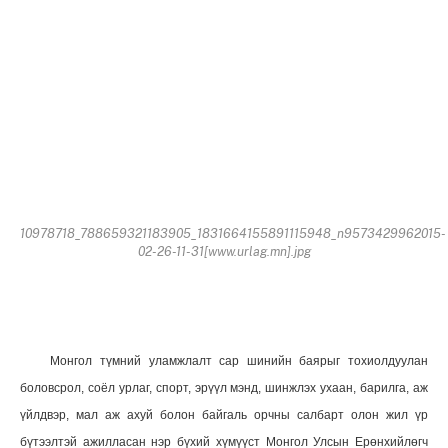
10978718_788659321183905_1831664155891115948_n9573429962015-
02-26-11-31[www.urlag.mn].jpg
Монгол түмний уламжлалт сар шинийн баярыг тохиолдуулан
боловсрол, соёл урлаг, спорт, эрүүл мэнд, шинжлэх ухаан, барилга, аж
үйлдвэр, мал аж ахуй болон байгаль орчны салбарт олон жил үр
бүтээлтэй ажилласан нэр бүхий хүмүүст Монгол Улсын Ерөнхийлөгч