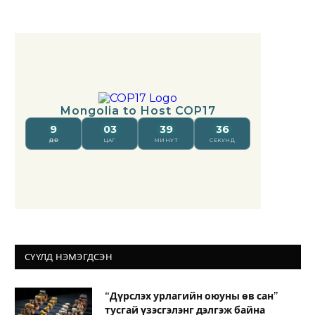
СҮҮЛД НЭМЭГДСЭН
“Дүрслэх урлагийн оюуны өв сан”
тусгай үзэсгэлэнг дэлгэж байна