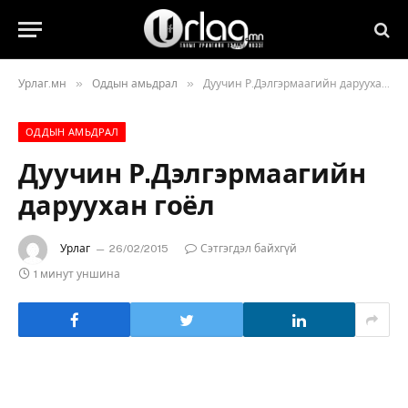
»
»
Урлаг.мн
Оддын амьдрал
Дуучин Р.Дэлгэрмаагийн даруухан гоёл
ОДДЫН АМЬДРАЛ
Дуучин Р.Дэлгэрмаагийн
даруухан гоёл
Урлаг
26/02/2015
Сэтгэгдэл байхгүй
1 минут уншина