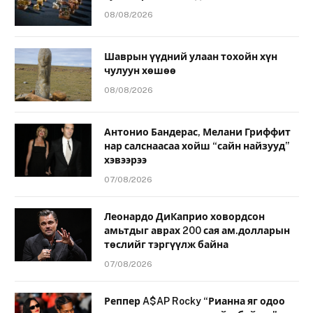
08/08/2026
Шаврын үүдний улаан тохойн хүн
чулуун хөшөө
08/08/2026
Антонио Бандерас, Мелани Гриффит
нар салснаасаа хойш “сайн найзууд”
хэвээрээ
07/08/2026
Леонардо ДиКаприо ховордсон
амьтдыг аврах 200 сая ам.долларын
төслийг тэргүүлж байна
07/08/2026
Реппер A$AP Rocky “Рианна яг одоо