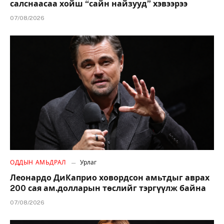
салснаасаа хойш “сайн найзууд” хэвээрээ
07/08/2026
ОДДЫН АМЬДРАЛ
Урлаг
Леонардо ДиКаприо ховордсон амьтдыг аврах
200 сая ам.долларын төслийг тэргүүлж байна
07/08/2026