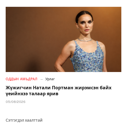
ОДДЫН АМЬДРАЛ
Урлаг
Жүжигчин Натали Портман жирэмсэн байх
үеийнхээ талаар ярив
05/08/2026
Сэтгэгдэл хаалттай