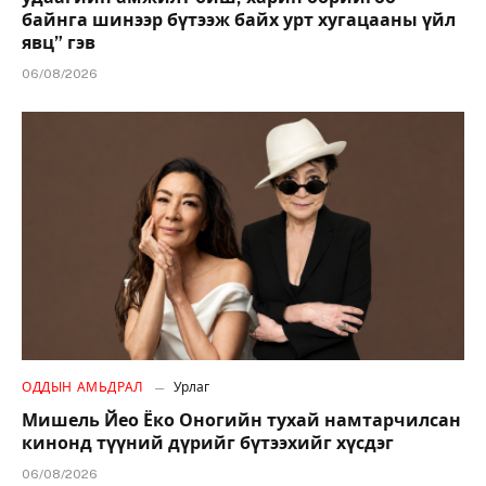
байнга шинээр бүтээж байх урт хугацааны үйл
явц” гэв
06/08/2026
ОДДЫН АМЬДРАЛ
Урлаг
Мишель Йео Ёко Оногийн тухай намтарчилсан
кинонд түүний дүрийг бүтээхийг хүсдэг
06/08/2026