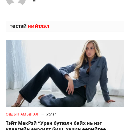
ТӨСТЭЙ
НИЙТЛЭЛ
ОДДЫН АМЬДРАЛ
Урлаг
Тэйт МакРэй “Уран бүтээлч байх нь нэг
удаагийн амжилт биш, харин өөрийгөө