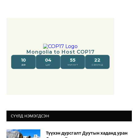
СҮҮЛД НЭМЭГДСЭН
Түүхэн дурсгалт Дуутын хаданд уран