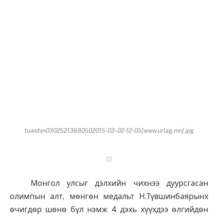
tuwshin03025213680502015-03-02-12-05[www.urlag.mn].jpg
Монгол улсыг дэлхийн чихнээ дуурсгасан
олимпын алт, мөнгөн медальт Н.Түвшинбаярынх
өчигдөр шөнө бүл нэмж 4 дэхь хүүхдээ өлгийдөн