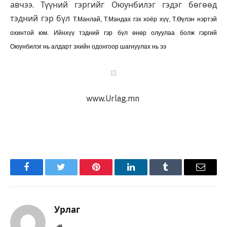
авчээ. Түүний гэргийг Оюунбилэг гэдэг бөгөөд
тэдний гэр бүл
Т.Манлай, Т.Мандах
гэх хоёр хүү, Т.Өүлэн нэртэй
охинтой юм. Ийнхүү тэдний гэр бүл өнөр олуулаа болж гэргий
Оюунбилэг нь алдарт эхийн одонгоор шагнуулах нь ээ
www.Urlag.mn
Facebook
Twitter
Pinterest
LinkedIn
Tumblr
Имэйл
Урлаг
Вэбсайт