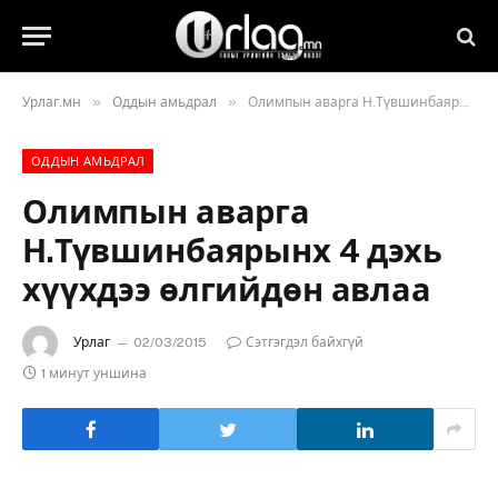
»
»
Урлаг.мн
Оддын амьдрал
Олимпын аварга Н.Түвшинбаярынх 4 дэхь хүүхдээ өлгийдөн авлаа
ОДДЫН АМЬДРАЛ
Олимпын аварга
Н.Түвшинбаярынх 4 дэхь
хүүхдээ өлгийдөн авлаа
Урлаг
02/03/2015
Сэтгэгдэл байхгүй
1 минут уншина