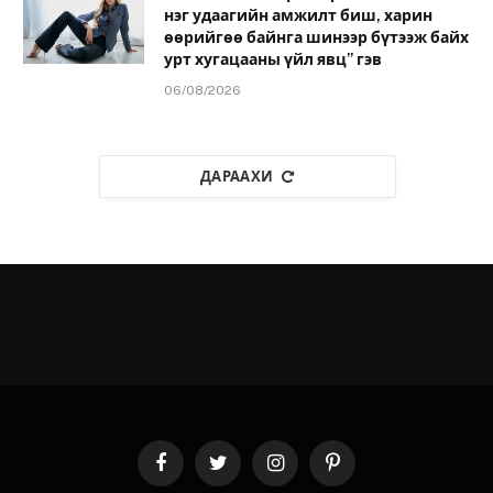
нэг удаагийн амжилт биш, харин
өөрийгөө байнга шинээр бүтээж байх
урт хугацааны үйл явц” гэв
06/08/2026
ДАРААХИ
Facebook
Twitter
Instagram
Pinterest