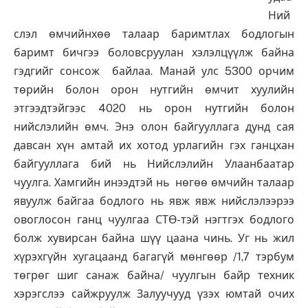
Ний
слэл өмчийнхөө талаар баримтлах бодлогын
баримт бичгээ боловсруулан хэлэлцүүлж байна
гэдгийг сонсож байлаа. Манай улс 5300 орчим
төрийн болон орон нутгийн өмчит хуулийн
этгээдтэйгээс 4020 нь орон нутгийн болон
нийслэлийн өмч. Энэ олон байгууллага дунд сая
давсан хүн амтай их хотод урлагийн гэх ганцхан
байгууллага бий нь Нийслэлийн Улаанбаатар
чуулга. Хамгийн инээдтэй нь нөгөө өмчийн талаар
явуулж байгаа бодлого нь явж явж нийслэлээрээ
овоглосон ганц чуулгаа СТӨ-тэй нэгтгэх бодлого
болж хувирсан байна шүү цаана чинь. Уг нь жил
хүрэхгүйн хугацаанд багагүй мөнгөөр /1,7 тэрбум
төгрөг шиг санаж байна/ чуулгын байр техник
хэрэгслээ сайжруулж Залуучууд үзэх юмтай очих