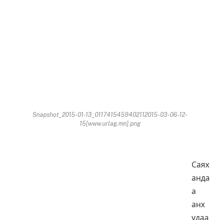
Snapshot_2015-01-13_0117415459402112015-03-06-12-
15[www.urlag.mn].png
Саях
анда
а
анх
удаа