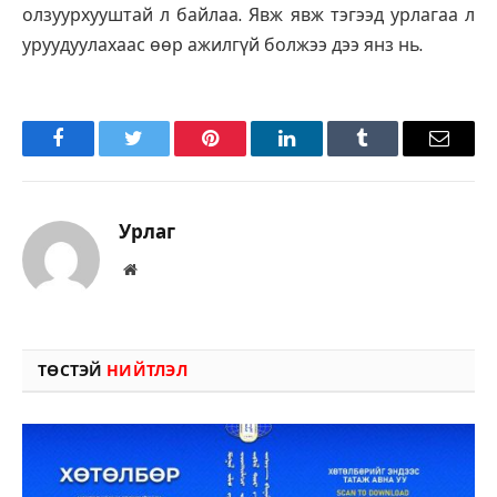
олзуурхууштай л байлаа. Явж явж тэгээд урлагаа л
уруудуулахаас өөр ажилгүй болжээ дээ янз нь.
Facebook
Twitter
Pinterest
LinkedIn
Tumblr
Имэйл
Урлаг
Вэбсайт
ТӨСТЭЙ
НИЙТЛЭЛ