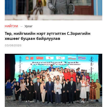
НИЙГЭМ
Урлаг
Төр, нийгмийн нэрт зүтгэлтэн С.Зоригийн
хөшөөг буцаан байрлуулав
03/08/2026