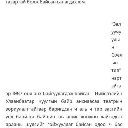
газартай болж байсан санагдах юм.
“Зал
уучу
уды
н
Соёл
ын
төв”
нэрт
эйгэ
эр 1987 онд анх байгуулагдаж байсан Нийслэлийн
Улаанбаатар чуулгын байр анхнаасаа театрын
зориулалттайгаар баригдсан ч аль ч төр засгийн
үед барилга байшин нь ашиг хонжоо хайгчдын
арааны шүлсийг гойжуулдаг байсан одоо ч бас