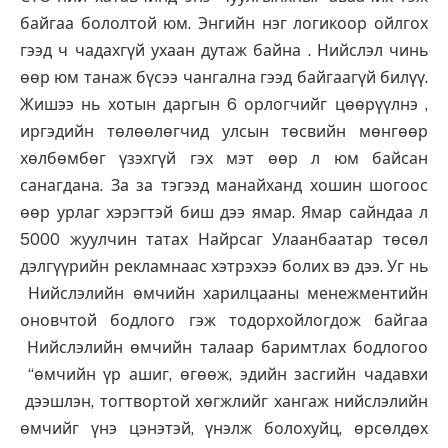
байгаа бололтой юм. Энгийн нэг логикоор ойлгох
гээд ч чадахгүй ухаан дутаж байна . Нийслэл чинь
өөр юм танаж бүсээ чангална гээд байгаагүй билүү.
Жишээ нь хотын даргын 6 орлогчийг цөөрүүлнэ ,
иргэдийн төлөөлөгчид улсын төсвийн мөнгөөр
хөлбөмбөг үзэхгүй гэх мэт өөр л юм байсан
санагдана. За за тэгээд манайханд хошин шогоос
өөр урлаг хэрэгтэй биш дээ ямар. Ямар сайндаа л
5000 жуулчин татах Найрсаг Улаанбаатар төсөл
дэлгүүрийн рекламнаас хэтрэхээ болих вэ дээ. Уг нь
Нийслэлийн өмчийн харилцааны менежментийн
оновчтой бодлого гэж тодорхойлогдож байгаа
Нийслэлийн өмчийн талаар баримтлах бодлогоо
“өмчийн үр ашиг, өгөөж, эдийн засгийн чадавхи
дээшлэн, тогтвортой хөгжлийг хангаж нийслэлийн
өмчийг үнэ цэнэтэй, үнэлж болохуйц, өрсөлдөх