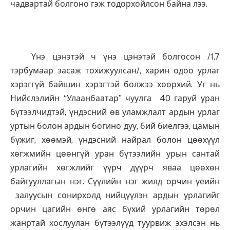
чадвартай болгоно гэж тодорхойлсон байна лээ.
Үнэ цэнэтэй ч үнэ цэнэтэй болгосон /1,7
тэрбумаар засаж тохижуулсан/, харин одоо урлаг
хэрэггүй байшин хэрэгтэй болжээ хөөрхий. Уг нь
Нийслэлийн “Улаанбаатар” чуулга 40 гаруй уран
бүтээлчидтэй, үндэсний өв уламжлалт ардын урлаг
уртын болон ардын богино дуу, бий биелгээ, цамын
бүжиг, хөөмэй, үндэсний найрал болон цөөхүүл
хөгжмийн цөөнгүй уран бүтээлийн урын сантай
урлагийн хөгжлийг үүрч дүүрч яваа цөөхөн
байгууллагын нэг. Сүүлийн нэг жилд орчин үеийн
залуусын сонирхолд нийцүүлэн ардын урлагийг
орчин цагийн өнгө аяс бүхий урлагийн төрөл
жанртай хослуулан бүтээлүүд туурвиж эхэлсэн нь