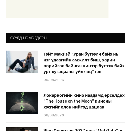
СҮҮЛД НЭМЭГДСЭН
Тэйт МакРэй “Уран бүтээлч байх нь
нэг удаагийн амжилт биш, харин
өөрийгөө байнга шинээр бүтээж байх
урт хугацааны үйл явц” гэв
06/08/2026
Локарногийн кино наадамд өрсөлдөх
“The House on the Moon” киноны
хэсгийг олон нийтэд цацлаа
06/08/2026
Жон Галлиано 2027 оны “Met Gala”-д