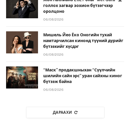
голлох загвар зохион бүтээгчээр
оролцоно
06/08/2026
Мишель Йео Ёко Оногийн тухай
намтарчилсан кинонд түүний дүрийг
бүтээхийг хүсдэг
06/08/2026
“Маск” продакшныхан “Сүүлчийн
шилийн сайн эрс” уран сайхны киног
бүтээж байна
06/08/2026
ДАРААХИ