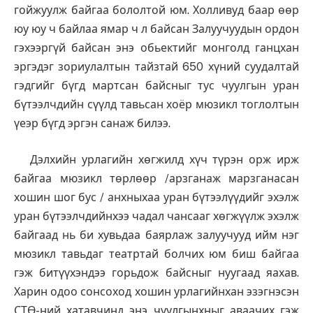
гойжуулж байгаа бололтой юм. Холливуд баар өөр
юу юу ч байлаа ямар ч л байсан Залуучуудын ордон
гэхээргүй байсан энэ обьектийг монголд ганцхан
эргэдэг зориулалтын тайзтай 650 хүний суудалтай
гэдгийг бүгд мартсан байсныг тус чуулгын уран
бүтээлчдийн сүүлд тавьсан хоёр мюзикл тоглолтын
үеэр бүгд эргэн санаж билээ.
Дэлхийн урлагийн хөгжилд хүч түрэн орж ирж
байгаа мюзикл төрлөөр /арзганаж марзганасан
хошин шог бус / анхныхаа уран бүтээлүүдийг эхэлж
уран бүтээлчдийнхээ чадал чансааг хөгжүүлж эхэлж
байгаад нь би хувьдаа баярлаж залуучууд ийм нэг
мюзикл тавьдаг театртай болчих юм биш байгаа
гэж битүүхэндээ горьдож байсныг нуугаад яахав.
Харин одоо сонсоход хошин урлагийнхан эзэгнэсэн
СТӨ-ний хатавчинд энэ чуулгынхныг аваачих гэж