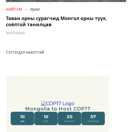
НИЙГЭМ
Урлаг
Таван орны сурагчид Монгол орны түүх,
соёлтой танилцав
31/07/2026
Сэтгэгдэл хаалттай