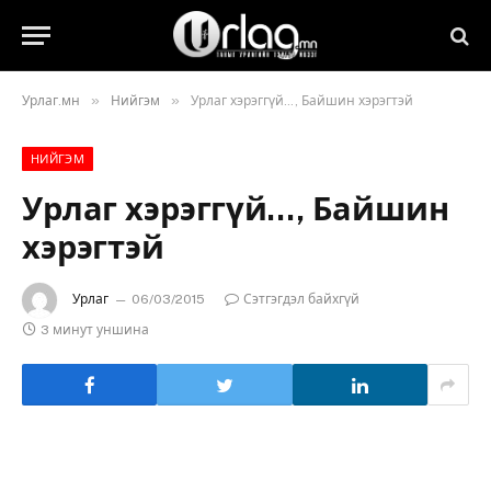
»
»
Урлаг.мн
Нийгэм
Урлаг хэрэггүй…, Байшин хэрэгтэй
НИЙГЭМ
Урлаг хэрэггүй…, Байшин
хэрэгтэй
Урлаг
06/03/2015
Сэтгэгдэл байхгүй
3 минут уншина