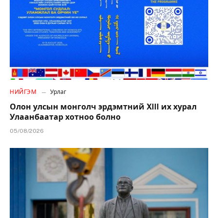
НИЙГЭМ
Урлаг
Олон улсын монголч эрдэмтний XIII их хурал
Улаанбаатар хотноо болно
05/08/2026