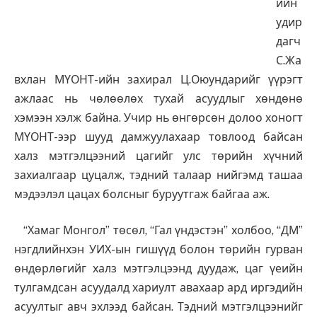
ийн
удир
дагч
С.Жа
вхлан МҮОНТ-ийн захирал Ц.Оюундарийг үүрэгт
ажлаас нь чөлөөлөх тухай асуудлыг хөндөнө
хэмээн хэлж байна. Учир нь өнгөрсөн долоо хоногт
МҮОНТ-ээр шууд дамжуулахаар товлоод байсан
халз мэтгэлцээний цагийг улс төрийн хүчний
захиалгаар цуцалж, тэдний талаар нийгэмд ташаа
мэдээлэл цацах болсныг буруутгаж байгаа аж.
“Хамаг Монгол” төсөл, “Гал үндэстэн” холбоо, “ДМ”
нэгдлийнхэн УИХ-ын гишүүд болон төрийн гурван
өндөрлөгийг халз мэтгэлцээнд дуудаж, цаг үеийн
тулгамдсан асуудалд хариулт авахаар ард иргэдийн
асуултыг авч эхлээд байсан. Тэдний мэтгэлцээнийг