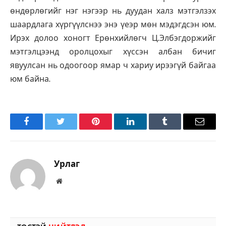
өндөрлөгийг нэг нэгээр нь дуудан халз мэтгэлзэх
шаардлага хүргүүлснээ энэ үеэр мөн мэдэгдсэн юм.
Ирэх долоо хоногт Ерөнхийлөгч Ц.Элбэгдоржийг
мэтгэлцээнд оролцохыг хүссэн албан бичиг
явуулсан нь одоогоор ямар ч хариу ирээгүй байгаа
юм байна.
Facebook
Twitter
Pinterest
LinkedIn
Tumblr
Имэйл
Урлаг
Вэбсайт