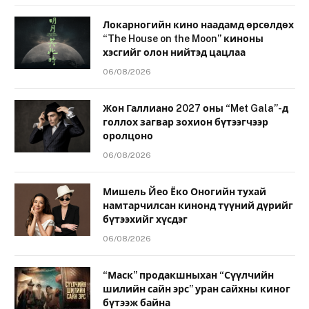
Локарногийн кино наадамд өрсөлдөх
“The House on the Moon” киноны
хэсгийг олон нийтэд цацлаа
06/08/2026
Жон Галлиано 2027 оны “Met Gala”-д
голлох загвар зохион бүтээгчээр
оролцоно
06/08/2026
Мишель Йео Ёко Оногийн тухай
намтарчилсан кинонд түүний дүрийг
бүтээхийг хүсдэг
06/08/2026
“Маск” продакшныхан “Сүүлчийн
шилийн сайн эрс” уран сайхны киног
бүтээж байна