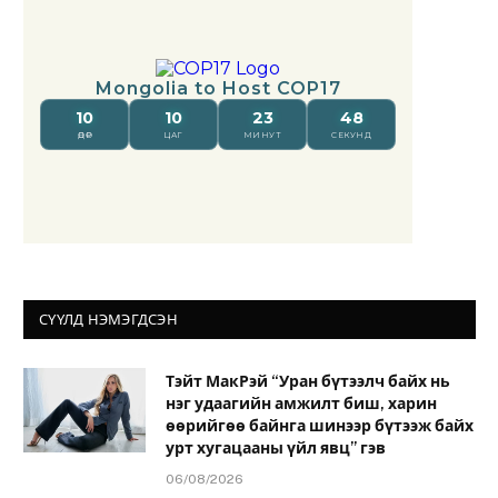
СҮҮЛД НЭМЭГДСЭН
Тэйт МакРэй “Уран бүтээлч байх нь
нэг удаагийн амжилт биш, харин
өөрийгөө байнга шинээр бүтээж байх
урт хугацааны үйл явц” гэв
06/08/2026