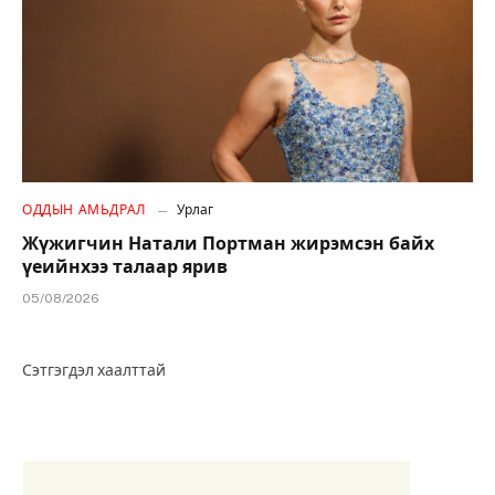
ОДДЫН АМЬДРАЛ
Урлаг
Жүжигчин Натали Портман жирэмсэн байх
үеийнхээ талаар ярив
05/08/2026
Сэтгэгдэл хаалттай