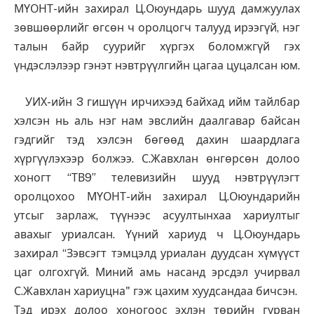
МҮОНТ-ийн захирал Ц.Оюундарь шууд дамжуулах
зөвшөөрлийг өгсөн ч оролцогч талууд ирээгүй, нэг
талын байр суурийг хүргэх боломжгүй гэх
үндэслэлээр гэнэт нэвтрүүлгийн цагаа цуцалсан юм.
УИХ-ийн 3 гишүүн ирчихээд байхад ийм тайлбар
хэлсэн нь аль нэг нам эвслийн даалгавар байсан
гэдгийг тэд хэлсэн бөгөөд дахин шаардлага
хүргүүлэхээр болжээ. С.Жавхлан өнгөрсөн долоо
хоногт “ТВ9” телевизийн шууд нэвтрүүлэгт
оролцохоо МҮОНТ-ийн захирал Ц.Оюундарийн
утсыг зарлаж, түүнээс асуултынхаа хариултыг
авахыг уриалсан. Үүний хариуд ч Ц.Оюундарь
захирал “Зэвсэгт тэмцэлд уриалан дуудсан хүмүүст
цаг олгохгүй. Миний амь насанд эрсдэл учирвал
С.Жавхлан хариуцна" гэж цахим хуудсандаа бичсэн.
Тэд ирэх долоо хоногоос эхлэн төрийн гурван