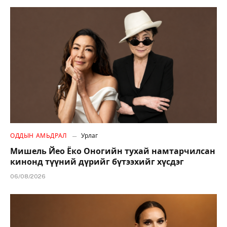
ОДДЫН АМЬДРАЛ
Урлаг
Мишель Йео Ёко Оногийн тухай намтарчилсан
кинонд түүний дүрийг бүтээхийг хүсдэг
06/08/2026