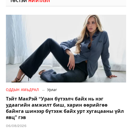
ТӨСТЭЙ
НИЙТЛЭЛ
ОДДЫН АМЬДРАЛ
Урлаг
Тэйт МакРэй “Уран бүтээлч байх нь нэг
удаагийн амжилт биш, харин өөрийгөө
байнга шинээр бүтээж байх урт хугацааны үйл
явц” гэв
06/08/2026