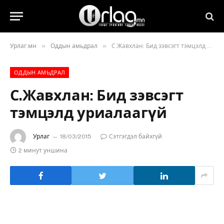
»
»
Урлаг.мн
Оддын амьдрал
С.Жавхлан: Бид зэвсэгт тэмцэлд уриалаагүй
ОДДЫН АМЬДРАЛ
С.Жавхлан: Бид зэвсэгт
тэмцэлд уриалаагүй
Урлаг
18/03/2015
Сэтгэгдэл байхгүй
2 минут уншина