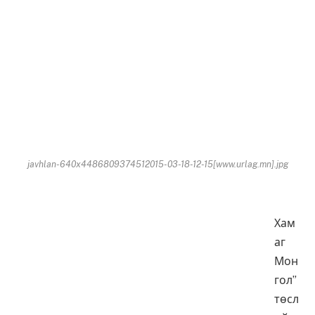
javhlan-640x4486809374512015-03-18-12-15[www.urlag.mn].jpg
Хам
аг
Мон
гол”
төсл