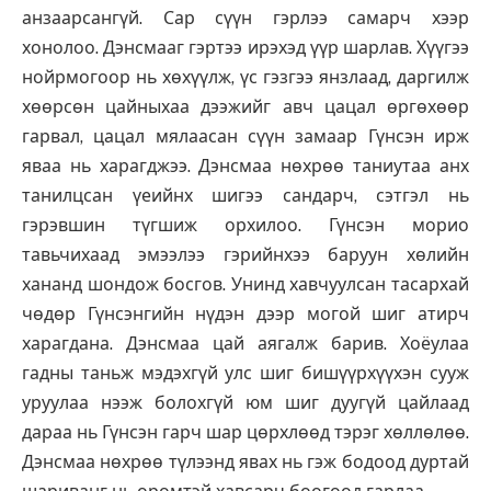
анзаарсангүй. Сар сүүн гэрлээ самарч хээр
хонолоо. Дэнсмааг гэртээ ирэхэд үүр шарлав. Хүүгээ
нойрмогоор нь хөхүүлж, үс гэзгээ янзлаад, даргилж
хөөрсөн цайныхаа дээжийг авч цацал өргөхөөр
гарвал, цацал мялаасан сүүн замаар Гүнсэн ирж
яваа нь харагджээ. Дэнсмаа нөхрөө таниутаа анх
танилцсан үеийнх шигээ сандарч, сэтгэл нь
гэрэвшин түгшиж орхилоо. Гүнсэн морио
тавьчихаад эмээлээ гэрийнхээ баруун хөлийн
хананд шондож босгов. Унинд хавчуулсан тасархай
чөдөр Гүнсэнгийн нүдэн дээр могой шиг атирч
харагдана. Дэнсмаа цай аягалж барив. Хоёулаа
гадны таньж мэдэхгүй улс шиг бишүүрхүүхэн сууж
уруулаа нээж болохгүй юм шиг дуугүй цайлаад
дараа нь Гүнсэн гарч шар цөрхлөөд тэрэг хөллөлөө.
Дэнсмаа нөхрөө түлээнд явах нь гэж бодоод дуртай