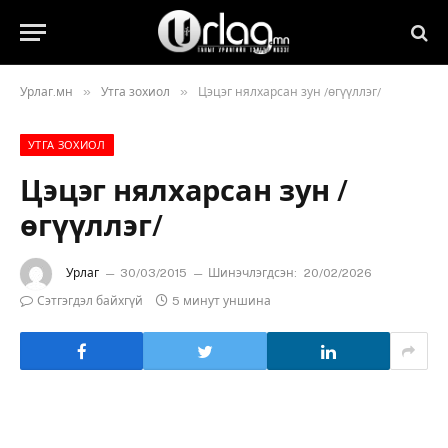
»
»
Урлаг.мн
Утга зохиол
Цэцэг нялхарсан зун /өгүүллэг/
УТГА ЗОХИОЛ
Цэцэг нялхарсан зун /
өгүүллэг/
Урлаг
30/03/2015
Шинэчлэгдсэн:
20/02/2026
Сэтгэгдэл байхгүй
5 минут уншина