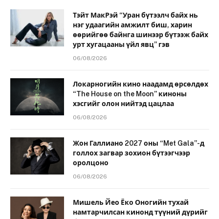
Тэйт МакРэй “Уран бүтээлч байх нь
нэг удаагийн амжилт биш, харин
өөрийгөө байнга шинээр бүтээж байх
урт хугацааны үйл явц” гэв
06/08/2026
Локарногийн кино наадамд өрсөлдөх
“The House on the Moon” киноны
хэсгийг олон нийтэд цацлаа
06/08/2026
Жон Галлиано 2027 оны “Met Gala”-д
голлох загвар зохион бүтээгчээр
оролцоно
06/08/2026
Мишель Йео Ёко Оногийн тухай
намтарчилсан кинонд түүний дүрийг