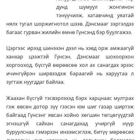
дунд шумуул жонгинон
тэнүүчилж, хатавчинд уяатай
нялх тугал шоржигнотол шээв. Дэнсмааг зэргэлдээ
багаас гурван жилийн өмнө Гүнсэнд бэр буулгажээ.
Цэргээс ирээд шинэхэн дээл нь хэвд орж амжаагүй
ханхар цээжтэй Гүнсэн, Дэнсмааг шохоорхон
хоргооход, бүсгүй өөрөөсөө хол ах санагдах эрээс
ичингүйрэн ширвээдэж бараагий нь харуутаа л
зугтаж нуугддаг байлаа.
Жаахан бүсгүй тэсвэрлэхэд бэрх харцнаас мултрах
гэж өвсөн дотор зүү гээсэн юм шиг газар ширтэж
байгаад Гүнсэнг явсан хойно хөгшин төгцөгүүдтэй
эгнэшгүй сайхан санагдахад учиргүй нүүр
буруулснаа гэмэрхэн инээмсэглэж, битүү мөрөөсөх