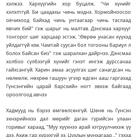
хэлжээ. Хархүүгийн хор буцалж, “Чи хүнийг
хэлэлтгүй. Би цаадахы чинь мэднэ. Хормойноосоо
оёчихоод байхад чинь унтаагаар чинь таслаад
явчих бий" гэж шарыг нь малтав. Дэнсмаа хархүүг
тонгорог шиг харцаар эсгэж, ':Өөрөө унасан хүүхэд
уйлдаггүй юм. Чамтай суусан бол тогооны бариул л
болох байсан биз" гэж шаралхан дайрчээ. Дэнсмаа
холбоо сүлбээгүй хүнийг гэнэт ингэж дурссанаа
гайхсангүй. Харин амаа асуулгах шиг санагдсан нь
нөлөөлж, нөхрөө гашуун үгээр өдсөн ааш гаргахад
Гүнсэнгийн царай барсхийн ногт эвхэж байгаад
ороолгоод авчээ
Хадмууд нь бэрээ өмгөөлсөнгүй. Шөнө нь Гүнсэн
эхнэрийнхээ дал мөрийг даган гүрийсэн улаан
горивыг хараад, "Муу хүүхнээ арай хэтрүүлчихэж үү
дээ. Ахиж гар хүрэхгүй ээ. Цухлын мунхагаар .." гэхэд