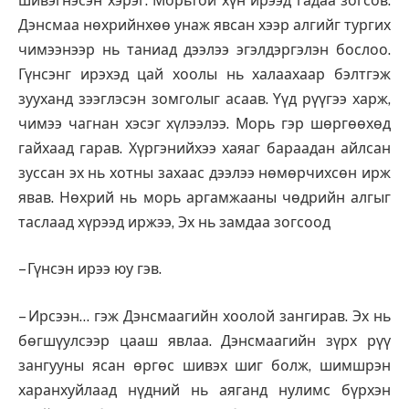
шивэгнэсэн хэрэг. Морьтой хүн ирээд гадаа зогсов.
Дэнсмаа нөхрийнхөө унаж явсан хээр алгийг тургих
чимээнээр нь таниад дээлээ эгэлдэргэлэн бослоо.
Гүнсэнг ирэхэд цай хоолы нь халаахаар бэлтгэж
зууханд зээглэсэн зомголыг асаав. Yүд рүүгээ харж,
чимээ чагнан хэсэг хүлээлээ. Морь гэр шөргөөхөд
гайхаад гарав. Хүргэнийхээ хаяаг бараадан айлсан
зуссан эх нь хотны захаас дээлээ нөмөрчихсөн ирж
явав. Нөхрий нь морь аргамжааны чөдрийн алгыг
таслаад хүрээд иржээ, Эх нь замдаа зогсоод
– Гүнсэн ирээ юу гэв.
– Ирсээн… гэж Дэнсмаагийн хоолой зангирав. Эх нь
бөгшүулсээр цааш явлаа. Дэнсмаагийн зүрх рүү
зангууны ясан өргөс шивэх шиг болж, шимшрэн
харанхуйлаад нүдний нь аяганд нулимс бүрхэн