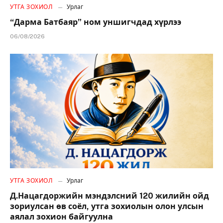
УТГА ЗОХИОЛ
Урлаг
“Дарма Батбаяр” ном уншигчдад хүрлээ
06/08/2026
УТГА ЗОХИОЛ
Урлаг
Д.Нацагдоржийн мэндэлсний 120 жилийн ойд
зориулсан өв соёл, утга зохиолын олон улсын
аялал зохион байгуулна