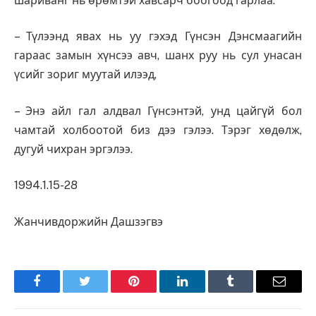
шариванг нь өрөмтэй хавсарч боогоод гарлаа.
– Түлээнд явах нь уу гэхэд Гүнсэн Дэнсмаагийн
гараас замын хүнсээ авч, шанх руу нь сул унасан
үсийг зориг муутай илээд,
– Энэ айл гал алдвал Гүнсэнтэй, унд цайгүй бол
чамтай холбоотой биз дээ гэлээ. Тэрэг хөдөлж,
дугуй чихран эргэлээ.
1994.1.15-28
Жанчивдоржийн Дашзэгвэ
Facebook
Twitter
Pinterest
LinkedIn
Tumblr
Имэйл