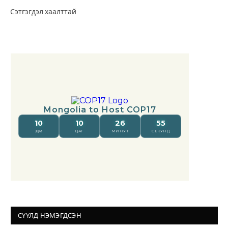
Сэтгэгдэл хаалттай
СҮҮЛД НЭМЭГДСЭН