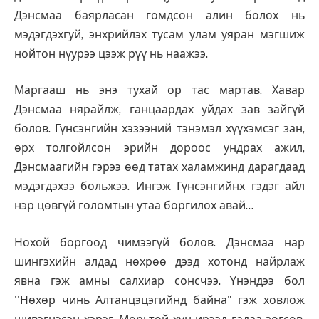
Дэнсмаа баярласан гомдсон алин болох нь
мэдэгдэхгуй, энхрийлэх тусам улам уяран мэгшиж
нойтон нүурээ цээж рүү нь наажээ.
Маргааш нь энэ тухай ор тас мартав. Хавар
Дэнсмаа нярайлж, ганцаардах уйдах зав зайгүй
болов. Гүнсэнгийн хэзээний тэнэмэл хүүхэмсэг зан,
өрх толгойлсон эрийн дороос ундрах ажил,
Дэнсмаагийн гэрээ өөд татах халамжинд дарагдаад
мэдэгдэхээ больжээ. Ингэж Гүнсэнгийнх гэдэг айл
нэр цөвгүй голомтын утаа боргилох авай…
Нохой боргоод чимээгүй болов. Дэнсмаа нар
шингэхийн алдад нөхрөө дээд хотонд найрлаж
явна гэж амны салхиар сонсчээ. Yнэндээ бол
''Нөхөр чинь Алтанцэцэгийнд байна" гэж ховлож