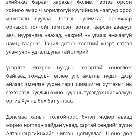
эхийнхээ барааг харахыг болив. Гэртээ орсон
хойноо ямар ч зорилгогүй хүүгийнхээ наагуур ороо
ирмэгдэн суулаа. Тэгээд нулимсаа арчихаар
орныхоо толгойг тэмтрэн гартаа таарсан даавууг
авч, нүүрэндээ наахад, нөхрий нь угааж амжаагүй
цамц таарчээ. Танил дотно хөлсний үнэрт сэтгэл
улам уярч удтал шуналтай энхрий
үнэрлэв. Нөхрөө бусдын эхнэртэй хоноглож
байгаад гомдовч. өглөө улс амьтны нүдэн дээр
айлаас эмээлээ үүрэн гарч шившигээ хутгахыг нь
сэхээрээд, бусдын өмнө нүүр нь түлэгдэх шиг халуун
оргив Хүү нь бөх бат унтжээ.
Дэнсмаа ханын толгойноос бүтэн чөдөр аваад
морио ногтлон зайдан унаад, сартай хөндийг зүсэн
Алтанцэцэгийнхийг чиглэн цогиуллаа. Шөнө дөл