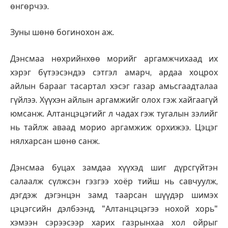
өнгөрчээ.
Зуны шөнө богинохон аж.
Дэнсмаа нөхрийнхөө морийг аргамжчихаад их
хэрэг бүтээсэндээ сэтгэл амарч, ардаа хоцрох
айлын барааг тасартал хэсэг газар амьсгаадталаа
гүйлээ. Хүүхэн айлын аргамжийг олох гэж хайгаагүй
юмсанж. Алтанцэцэгийг л чадах гэж тугалын зэлийг
нь тайлж аваад морио аргамжиж орхижээ. Цэцэг
нялхарсан шөнө санж.
Дэнсмаа буцах замдаа хүүхэд шиг дүрсгүйтэн
салаалж сүлжсэн гэзгээ хоёр тийш нь савчуулж,
дэгдэж дэгэнцэн замд таарсан шүүдэр шимэх
цэцэгсийн дэлбээнд, "Алтанцэцэгээ нохой хорь"
хэмээн сэрээсээр харих газрынхаа хол ойрыг