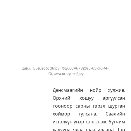
zaluu_5518ecbcdfdb9_19200646792015-03-30-14-
43[www.urlag.mn].jpg
Дэнсмаагийн нойр хулжив.
Өрхний хошуу эргүүлсэн
тооноор сарны гэрэл шурган
хоймор гулсана. Саалийн
исгэлүүн үнэр сэнгэнэж, бүгчим
халуунд ялаа шаагилдана. Тэр