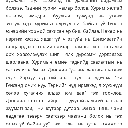
дурлалын зул цээжинд нь дальдчин бадамлах
болжээ. Тэдний хурим намар болов. Хурим хөлтэй
өнгөрч, амьдрал буулгаа хүзүүнд нь углаж
зүтгүүлэхдээ хуримын өдрүүд шиг байсангүй. Гүнсэн
эхнэрийн хормой сахисан эр биш байлаа. Нөхөр нь
наргиж хэсээд явдаггүй ч эзгүйд нь Дэнсмаагийн
ганцаардах сэтгэлийн мухарт намрын хонгор салхи
өрх хөвсөлзүүлэх шиг нялх дурсамж дэрвэлзэж
шарлаана. Хуримын өмнө тэднийд саахалтын нь
хархүү ирж билээ. Дэнсмаа Гүнсэнд хавтага шаглаж
суув. Хархүү дүрсгүй алаг нүд эргэлдүүлж "Чи
Гүнсэнд очих нуу. Тэрнийг нүд ирмэхэд л хүүхнүүд
хөлөө хугалчих алдах юм даа" гэж гоочлов.
Дэнсмаа өөртөө нийцсэн эгдүүтэй аальгүй зангаар
жуумагнаад, "Чи юугаар дутаав. Эхнэр чинь чамд
өвдөгөө тэвэрч хэвтсээр чавганц болох нь гэж
хэлэхгүй байна уу" гэж голыг нь зурж гомдмоор