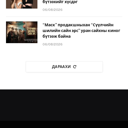
бүтээхийг хүсдэг
06/08/2026
“Маск” продакшныхан “Сүүлчийн
шилийн сайн эрс” уран сайхны киног
бүтээж байна
06/08/2026
ДАРААХИ