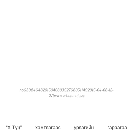
no639846482015040803527680511492015-04-08-12-
07[www.urlag.mn].jpg
“Х-Түц” хамтлагаас урлагийн гараагаа