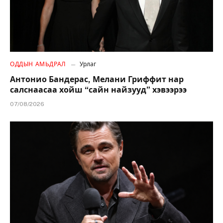
ОДДЫН АМЬДРАЛ
Урлаг
Антонио Бандерас, Мелани Гриффит нар
салснаасаа хойш “сайн найзууд” хэвээрээ
07/08/2026