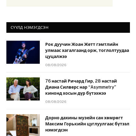
СҮҮЛД НЭМЭГДСЭН
Рок дуучин Жоан Жетт гэмтлийн
улмаас хагалгаанд орж, тоглолтуудаа
цуцалжээ
08/08/2026
76 настай Ричард Гир, 28 настай
Диана Силверс нар “Asymmetry”
кинонд хосын дүр бүтээжээ
08/08/2026
Дорно дахины музейн сан хөмрөгт
Максим Горькийн цуглуулгаас бүтээл
нэмэгдсэн