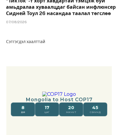
“ТикТок”-т хорт хавдартай тэмцэж буй
амьдралаа хуваалцдаг байсан инфлюнсер
Сидней Тоул 26 насандаа таалал төгслөө
07/08/2026
Сэтгэгдэл хаалттай