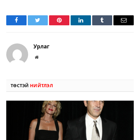
Facebook
Twitter
Pinterest
LinkedIn
Tumblr
Имэйл
Урлаг
Вэбсайт
ТӨСТЭЙ
НИЙТЛЭЛ