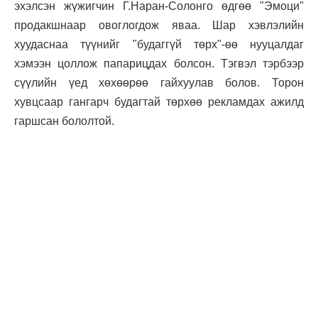
эхэлсэн жүжигчин Г.Наран-Солонго өдгөө "Эмоци"
продакшнаар овоглогдож яваа. Шар хэвлэлийн
хуудаснаа түүнийг "будаггүй төрх"-өө нууцалдаг
хэмээн цоллож папарицдах болсон. Тэгвэл тэрбээр
сүүлийн үед хөхөөрөө гайхуулав болов. Торон
хувцсаар гангарч будагтай төрхөө рекламдах ажилд
гаршсан бололтой.