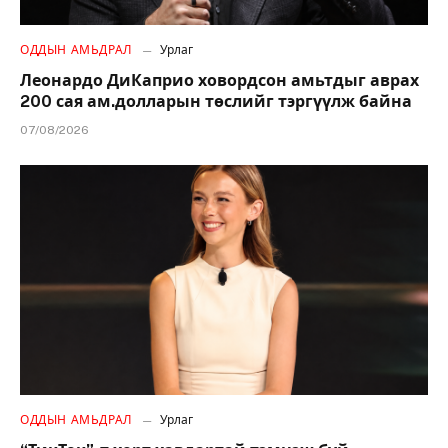
ОДДЫН АМЬДРАЛ
Урлаг
Леонардо ДиКаприо ховордсон амьтдыг аврах
200 сая ам.долларын төслийг тэргүүлж байна
07/08/2026
ОДДЫН АМЬДРАЛ
Урлаг