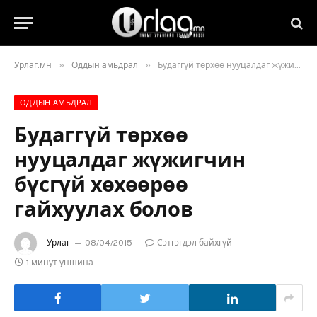
»
»
Урлаг.мн
Оддын амьдрал
Будаггүй төрхөө нууцалдаг жүжигчин бүсгүй хөхөөрөө гайхуулах болов
ОДДЫН АМЬДРАЛ
Будаггүй төрхөө
нууцалдаг жүжигчин
бүсгүй хөхөөрөө
гайхуулах болов
Урлаг
08/04/2015
Сэтгэгдэл байхгүй
1 минут уншина