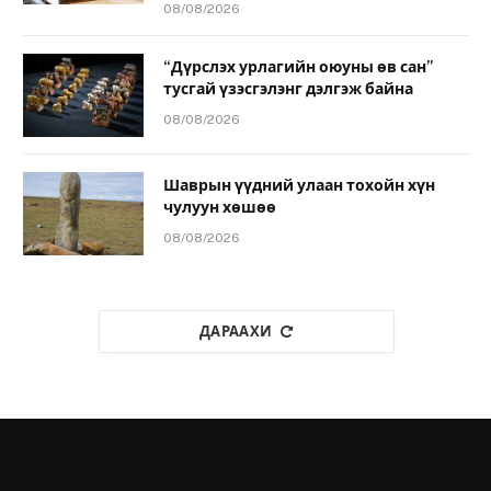
08/08/2026
“Дүрслэх урлагийн оюуны өв сан”
тусгай үзэсгэлэнг дэлгэж байна
08/08/2026
Шаврын үүдний улаан тохойн хүн
чулуун хөшөө
08/08/2026
ДАРААХИ