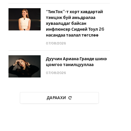
“ТикТок”-т хорт хавдартай
тэмцэж буй амьдралаа
хуваалцдаг байсан
инфлюнсер Сидней Тоул 26
насандаа таалал төгслөө
07/08/2026
Дуучин Ариана Гранде шинэ
цомгоо танилцууллаа
07/08/2026
ДАРААХИ