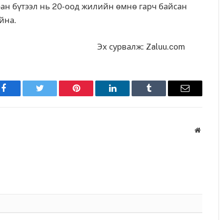
ан бүтээл нь 20-оод жилийн өмнө гарч байсан
айна.
Эх сурвалж: Zaluu.com
Facebook
Twitter
Pinterest
LinkedIn
Tumblr
Имэйл
Вэбса