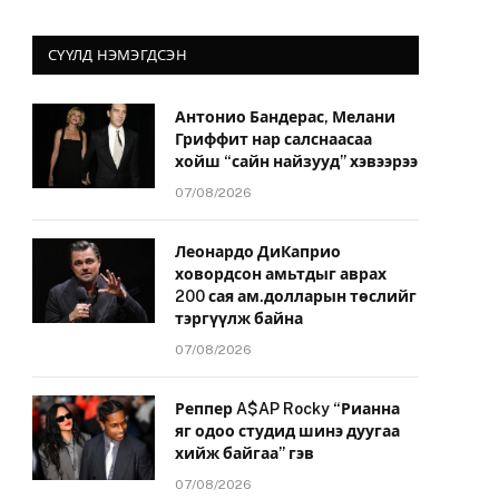
СҮҮЛД НЭМЭГДСЭН
Антонио Бандерас, Мелани
Гриффит нар салснаасаа
хойш “сайн найзууд” хэвээрээ
07/08/2026
Леонардо ДиКаприо
ховордсон амьтдыг аврах
200 сая ам.долларын төслийг
тэргүүлж байна
07/08/2026
Реппер A$AP Rocky “Рианна
яг одоо студид шинэ дуугаа
хийж байгаа” гэв
07/08/2026