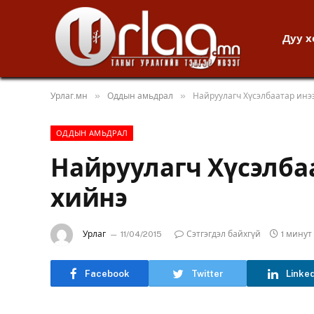
Дуу 
»
»
Урлаг.мн
Оддын амьдрал
Найруулагч Хүсэлбаатар ин
ОДДЫН АМЬДРАЛ
Найруулагч Хүсэлба
хийнэ
Урлаг
11/04/2015
Сэтгэгдэл байхгүй
1 мину
Facebook
Twitter
Linke