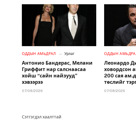
ОДДЫН АМЬДРАЛ
Урлаг
ОДДЫН АМЬДРА
Антонио Бандерас, Мелани
Леонардо Д
Гриффит нар салснаасаа
ховордсон 
хойш “сайн найзууд”
200 сая ам
хэвээрээ
төслийг тэр
07/08/2026
07/08/2026
Сэтгэгдэл хаалттай