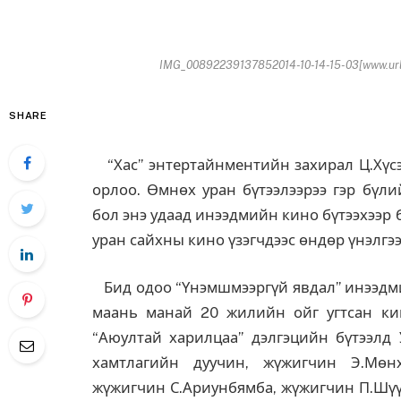
IMG_00892239137852014-10-14-15-03[www.url
SHARE
“Хас” энтертайнментийн захирал Ц.Хүсэ
орлоо. Өмнөх уран бүтээлээрээ гэр бүл
бол энэ удаад инээдмийн кино бүтээхээр 
уран сайхны кино үзэгчдээс өндөр үнэлгээ
Бид одоо “Үнэмшмээргүй явдал” инээдмий
маань манай 20 жилийн ойг угтсан кин
“Аюултай харилцаа” дэлгэцийн бүтээлд У
хамтлагийн дуучин, жүжигчин Э.Мөнх
жүжигчин С.Ариунбямба, жүжигчин П.Шүү