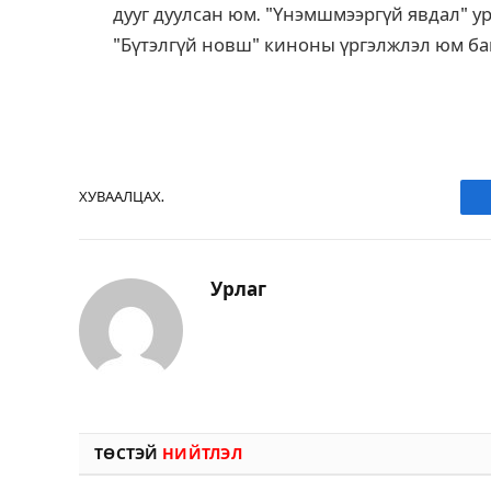
дууг дуулсан юм.
"Үнэмшмээргүй явдал" ур
"Бүтэлгүй новш" киноны үргэлжлэл юм б
ХУВААЛЦАХ.
Урлаг
ТӨСТЭЙ
НИЙТЛЭЛ