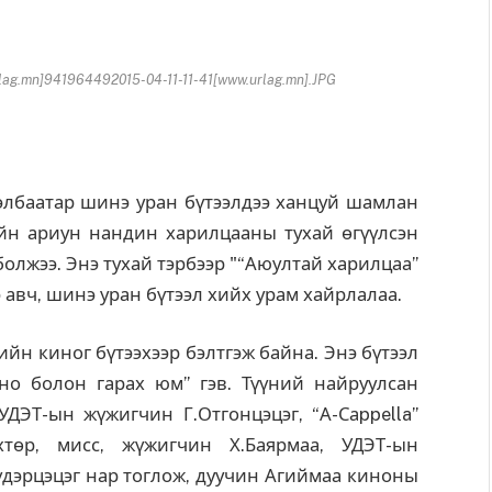
ag.mn]941964492015-04-11-11-41[www.urlag.mn].JPG
лбаатар шинэ уран бүтээлдээ ханцуй шамлан
ийн ариун нандин харилцааны тухай өгүүлсэн
болжээ. Энэ тухай тэрбээр "“Аюултай харилцаа”
 авч, шинэ уран бүтээл хийх урам хайрлалаа.
н киног бүтээхээр бэлтгэж байна. Энэ бүтээл
о болон гарах юм” гэв. Түүний найруулсан
ДЭТ-ын жүжигчин Г.Отгонцэцэг, “А-Саppella”
төр, мисс, жүжигчин Х.Баярмаа, УДЭТ-ын
дэрцэцэг нар тоглож, дуучин Агиймаа киноны