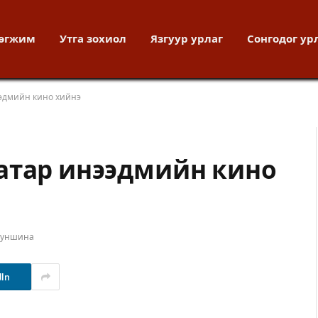
хөгжим
Утга зохиол
Язгуур урлаг
Сонгодог ур
ээдмийн кино хийнэ
атар инээдмийн кино
т уншина
dIn