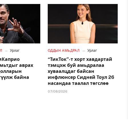
Л
Урлаг
ОДДЫН АМЬДРАЛ
Урлаг
иКаприо
“ТикТок”-т хорт хавдартай
амьтдыг аврах
тэмцэж буй амьдралаа
.долларын
хуваалцдаг байсан
гүүлж байна
инфлюнсер Сидней Тоул 26
насандаа таалал төгслөө
07/08/2026