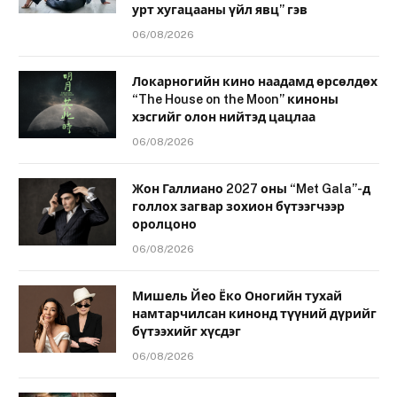
урт хугацааны үйл явц” гэв
06/08/2026
Локарногийн кино наадамд өрсөлдөх
“The House on the Moon” киноны
хэсгийг олон нийтэд цацлаа
06/08/2026
Жон Галлиано 2027 оны “Met Gala”-д
голлох загвар зохион бүтээгчээр
оролцоно
06/08/2026
Мишель Йео Ёко Оногийн тухай
намтарчилсан кинонд түүний дүрийг
бүтээхийг хүсдэг
06/08/2026