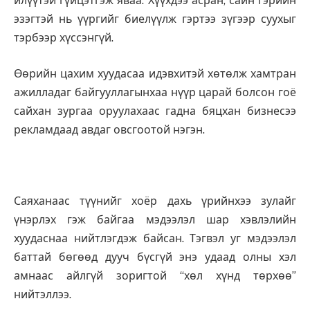
илүүтэй гүйцэтгэж яваа. Хүүхдээ асран, сайн гэрийн
эзэгтэй нь үүргийг биелүүлж гэртээ зүгээр суухыг
тэрбээр хүссэнгүй.
Өөрийн цахим хуудасаа идэвхитэй хөтөлж хамтран
ажилладаг байгууллагынхаа нүүр царай болсон гоё
сайхан зургаа оруулахаас гадна бяцхан бизнесээ
рекламдаад авдаг овсгоотой нэгэн.
Саяханаас түүнийг хоёр дахь үрийнхээ зулайг
үнэрлэх гэж байгаа мэдээлэл шар хэвлэлийн
хуудаснаа нийтлэгдэж байсан. Тэгвэл уг мэдээлэл
баттай бөгөөд дууч бүсгүй энэ удаад олны хэл
амнаас айлгүй зоригтой “хөл хүнд төрхөө”
нийтэллээ.