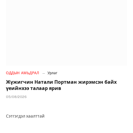
ОДДЫН АМЬДРАЛ
Урлаг
Жүжигчин Натали Портман жирэмсэн байх
үеийнхээ талаар ярив
05/08/2026
Сэтгэгдэл хаалттай