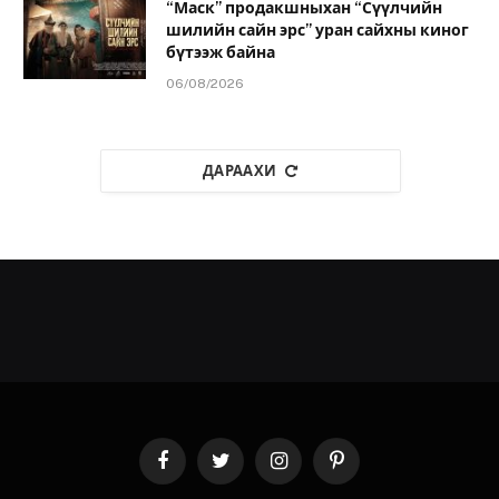
“Маск” продакшныхан “Сүүлчийн
шилийн сайн эрс” уран сайхны киног
бүтээж байна
06/08/2026
ДАРААХИ
Facebook
Twitter
Instagram
Pinterest