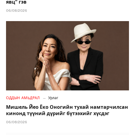
явц” гэв
06/08/2026
ОДДЫН АМЬДРАЛ
Урлаг
Мишель Йео Ёко Оногийн тухай намтарчилсан
кинонд түүний дүрийг бүтээхийг хүсдэг
06/08/2026