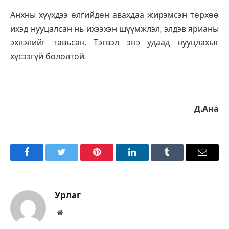
Анхны хүүхдээ өлгийдөн авахдаа жирэмсэн төрхөө
ихэд нууцалсан нь ихээхэн шүүмжлэл, элдэв ярианы
эхлэлийг тавьсан. Тэгвэл энэ удаад нууцлахыг
хүсээгүй бололтой.
Д.Ана
Facebook
Twitter
Pinterest
LinkedIn
Tumblr
Имэйл
Урлаг
Вэбсайт