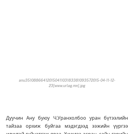
anu35108866412015041103183381093572015-04-11-12-
23[www.urlag.mn].jpg
Дуучин Ану буюу Ч.Уранхолбоо уран бүтээлийн
тайзаа орхиж буйгаа мэдэгдээд ээжийн үүргээ