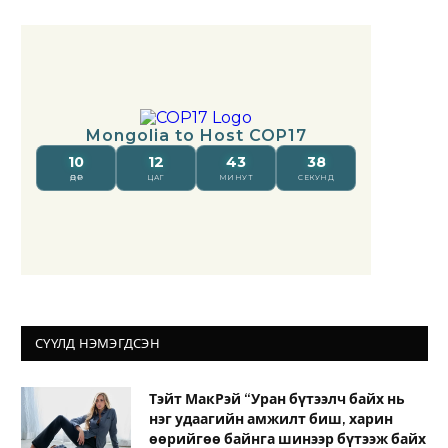
СҮҮЛД НЭМЭГДСЭН
Тэйт МакРэй “Уран бүтээлч байх нь
нэг удаагийн амжилт биш, харин
өөрийгөө байнга шинээр бүтээж байх