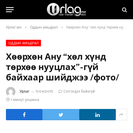
»
»
Урлаг.мн
Оддын амьдрал
Хөөрхөн Ану “хөл хүнд төрхөө нууцлах”-гүй байхаар шийджээ /фото/
ОДДЫН АМЬДРАЛ
Хөөрхөн Ану “хөл хүнд
төрхөө нууцлах”-гүй
байхаар шийджээ /фото/
Урлаг
11/04/2015
Сэтгэгдэл байхгүй
1 минут уншина