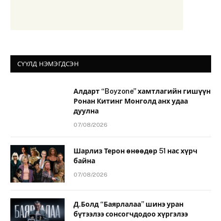
СҮҮЛД НЭМЭГДСЭН
Алдарт “Boyzone” хамтлагийн гишүүн
Ронан Китинг Монголд анх удаа
дуулна
07/08/2026
Шарлиз Терон өнөөдөр 51 нас хүрч
байна
07/08/2026
Д.Болд “Баярлалаа” шинэ уран
бүтээлээ сонсогчдодоо хүргэлээ