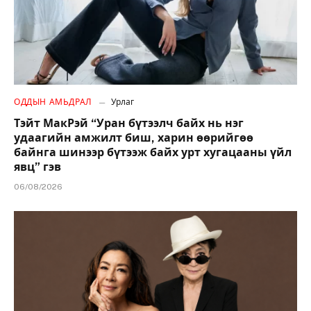
ОДДЫН АМЬДРАЛ
Урлаг
Тэйт МакРэй “Уран бүтээлч байх нь нэг
удаагийн амжилт биш, харин өөрийгөө
байнга шинээр бүтээж байх урт хугацааны үйл
явц” гэв
06/08/2026