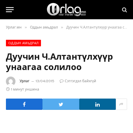
»
»
Урлаг.мн
Оддын амьдрал
Дуучин Ч.Алтантүлхүүр унаагаа солилоо
ОДДЫН АМЬДРАЛ
Дуучин Ч.Алтантүлхүүр
унаагаа солилоо
Урлаг
13/04/2015
Сэтгэгдэл байхгүй
1 минут уншина