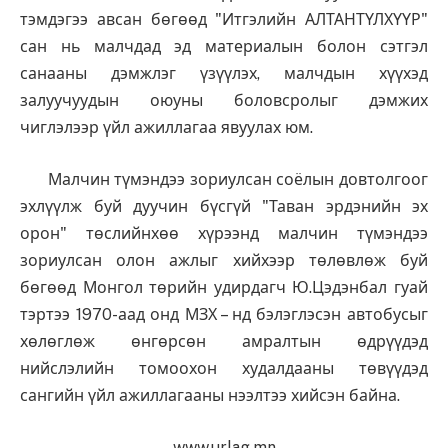
тэмдэгээ авсан бөгөөд "Итгэлийн АЛТАНТҮЛХҮҮР"
сан нь малчдад эд материалын болон сэтгэл
санааны дэмжлэг үзүүлэх, малчдын хүүхэд
залуучуудын оюуны боловсролыг дэмжих
чиглэлээр үйл ажиллагаа явуулах юм.
Малчин түмэндээ зориулсан соёлын довтолгоог
эхлүүлж буй дуучин бүсгүй "Таван эрдэнийн эх
орон" төслийнхөө хүрээнд малчин түмэндээ
зориулсан олон ажлыг хийхээр төлөвлөж буй
бөгөөд Монгол төрийн удирдагч Ю.Цэдэнбал гуай
тэртээ 1970-аад онд МЗХ – нд бэлэглэсэн автобусыг
хөлөглөж өнгөрсөн амралтын өдрүүдэд
нийслэлийн томоохон худалдааны төвүүдэд
сангийн үйл ажиллагааны нээлтээ хийсэн байна.
www.urlag.mn