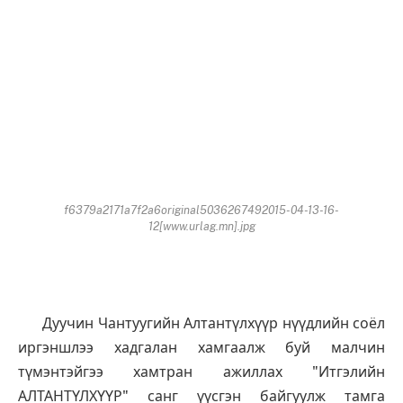
f6379a2171a7f2a6original5036267492015-04-13-16-
12[www.urlag.mn].jpg
Дуучин Чантуугийн Алтантүлхүүр нүүдлийн соёл
иргэншлээ хадгалан хамгаалж буй малчин
түмэнтэйгээ хамтран ажиллах "Итгэлийн
АЛТАНТҮЛХҮҮР" санг үүсгэн байгуулж тамга