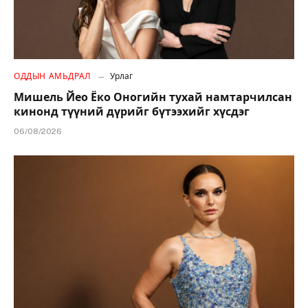
ОДДЫН АМЬДРАЛ
Урлаг
Мишель Йео Ёко Оногийн тухай намтарчилсан
кинонд түүний дүрийг бүтээхийг хүсдэг
06/08/2026