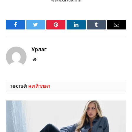
Facebook
Twitter
Pinterest
LinkedIn
Tumblr
Имэйл
Урлаг
Вэбсайт
ТӨСТЭЙ
НИЙТЛЭЛ